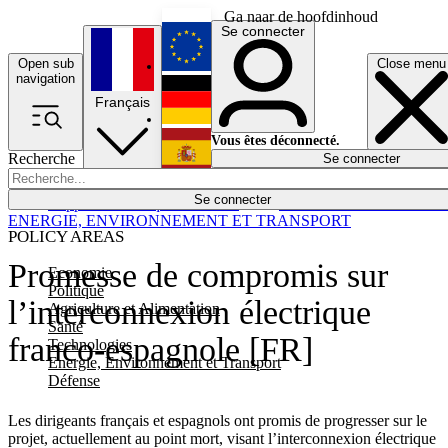
Ga naar de hoofdinhoud
Se connecter
Open sub
Close menu
English
navigation
Français
Deutsch
Vous êtes déconnecté.
Recherche
Se connecter
Español
Lumières éteintes
Se connecter
Rapporteur
Politique
Économie
Newsletters
Evénements
Em
ENERGIE, ENVIRONNEMENT ET TRANSPORT
POLICY AREAS
Promesse de compromis sur
Economie
Politique
l’interconnexion électrique
Agriculture et Alimentation
Santé
franco-espagnole [FR]
Technologies
Energie, Environnement et Transport
Défense
Les dirigeants français et espagnols ont promis de progresser sur le
projet, actuellement au point mort, visant l’interconnexion électrique