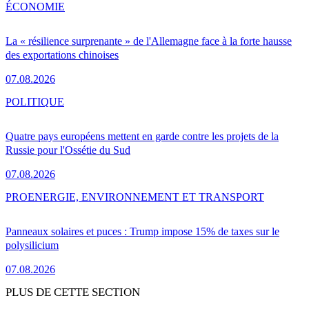
ÉCONOMIE
La « résilience surprenante » de l'Allemagne face à la forte hausse
des exportations chinoises
07.08.2026
POLITIQUE
Quatre pays européens mettent en garde contre les projets de la
Russie pour l'Ossétie du Sud
07.08.2026
PRO
ENERGIE, ENVIRONNEMENT ET TRANSPORT
Panneaux solaires et puces : Trump impose 15% de taxes sur le
polysilicium
07.08.2026
PLUS DE CETTE SECTION