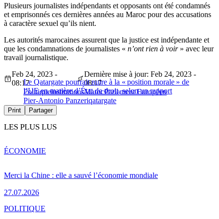
Plusieurs journalistes indépendants et opposants ont été condamnés
et emprisonnés ces dernières années au Maroc pour des accusations
à caractère sexuel qu’ils nient.
Les autorités marocaines assurent que la justice est indépendante et
que les condamnations de journalistes «
n’ont rien à voir
» avec leur
travail journalistique.
Feb 24, 2023 -
Dernière mise à jour: Feb 24, 2023 -
Le Qatargate pourrait nuire à la « position morale » de
08:17
08:17
l’UE en matière d’État de droit, selon un rapport
Politique
institutions
Maroc
Parlement Européen
Pier-Antonio Panzeri
qatargate
Print
Partager
LES PLUS LUS
ÉCONOMIE
Merci la Chine : elle a sauvé l’économie mondiale
27.07.2026
POLITIQUE