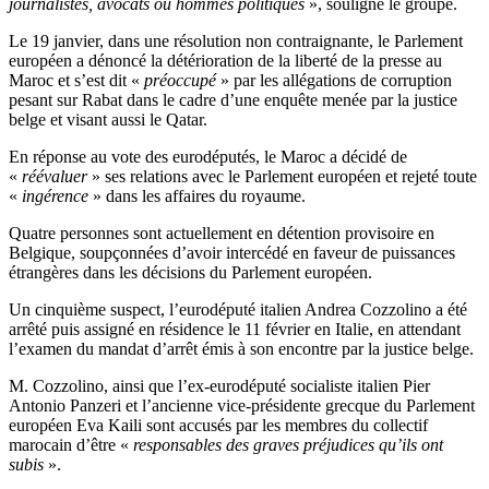
journalistes, avocats ou hommes politiques
», souligne le groupe.
Le 19 janvier, dans une résolution non contraignante, le Parlement
européen a dénoncé la détérioration de la liberté de la presse au
Maroc et s’est dit «
préoccupé
» par les allégations de corruption
pesant sur Rabat dans le cadre d’une enquête menée par la justice
belge et visant aussi le Qatar.
En réponse au vote des eurodéputés, le Maroc a décidé de
«
réévaluer
» ses relations avec le Parlement européen et rejeté toute
«
ingérence
» dans les affaires du royaume.
Quatre personnes sont actuellement en détention provisoire en
Belgique, soupçonnées d’avoir intercédé en faveur de puissances
étrangères dans les décisions du Parlement européen.
Un cinquième suspect, l’eurodéputé italien Andrea Cozzolino a été
arrêté puis assigné en résidence le 11 février en Italie, en attendant
l’examen du mandat d’arrêt émis à son encontre par la justice belge.
M. Cozzolino, ainsi que l’ex-eurodéputé socialiste italien Pier
Antonio Panzeri et l’ancienne vice-présidente grecque du Parlement
européen Eva Kaili sont accusés par les membres du collectif
marocain d’être «
responsables des graves préjudices qu’ils ont
subis
».