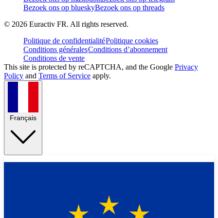
Bezoek ons op bluesky
Bezoek ons op threads
©
2026
Euractiv FR. All rights reserved.
Politique de confidentialité
Politique cookies
Conditions générales
Conditions d’abonnement
Conditions de vente
This site is protected by reCAPTCHA, and the Google
Privacy
Policy
and
Terms of Service
apply.
Français