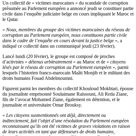
Un collectif de « victimes marocaines » du scandale de corruption
présumée au Parlement européen a annoncé jeudi se constituer partie
civile dans l’enquête judiciaire belge en cours impliquant le Maroc et
le Qatar.
«
Nous, membres du groupe des victimes marocaines du réseau de
corruption au Parlement européen, nous constituons partie civile
dans le cadre de l’enquête en cours devant la justice belge
», a
indiqué ce collectif dans un communiqué jeudi (23 février).
Lancé lundi (20 février), le groupe est composé de proches
d’activistes «
détenus arbitrairement
» au Maroc et de «
citoyens
lésés par le réseau de corruption au Parlement européen
», parmi
lesquels l’historien franco-marocain Maâti Monjib et le militant des
droits humains Fouad Abdelmoumni.
Figurent parmi les membres du collectif Khouloud Mokhtari, épouse
du journaliste emprisonné Soulaimane Raïssouni, Ali Reda Ziane,
fils de l’avocat Mohamed Ziane, également en détention, et le
journaliste et universitaire Omar Brouksy.
«
Les citoyens susmentionnés ont déjà, directement ou
indirectement, fait l’objet d’une résolution du Parlement européen
reconnaissant qu’ils ont été victimes de graves violations en raison
de leurs activités en tant que défenseurs de droits humains,