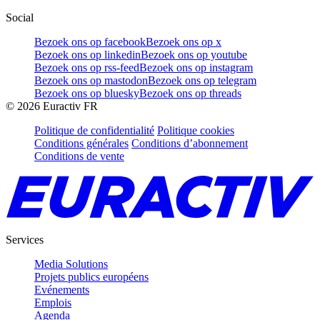
Social
Bezoek ons op facebook
Bezoek ons op x
Bezoek ons op linkedin
Bezoek ons op youtube
Bezoek ons op rss-feed
Bezoek ons op instagram
Bezoek ons op mastodon
Bezoek ons op telegram
Bezoek ons op bluesky
Bezoek ons op threads
©
2026
Euractiv FR
Politique de confidentialité
Politique cookies
Conditions générales
Conditions d’abonnement
Conditions de vente
Services
Media Solutions
Projets publics européens
Evénements
Emplois
Agenda