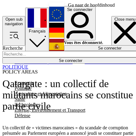
Ga naar de hoofdinhoud
Se connecter
Open sub
Close menu
English
navigation
Français
Deutsch
Vous êtes déconnecté.
Recherche
Se connecter
Español
Lumières éteintes
Se connecter
Rapporteur
Politique
Économie
Newsletters
Evénements
Em
POLITIQUE
POLICY AREAS
Qatargate : un collectif de
Economie
Politique
militants marocains se constitue
Agriculture et Alimentation
Santé
partie civile
Technologies
Energie, Environnement et Transport
Défense
Un collectif de « victimes marocaines » du scandale de corruption
présumée au Parlement européen a annoncé jeudi se constituer partie