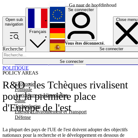
Ga naar de hoofdinhoud
Se connecter
Open sub
Close menu
English
navigation
Français
Deutsch
Vous êtes déconnecté.
Recherche
Se connecter
Español
Lumières éteintes
Se connecter
Rapporteur
Politique
Économie
Newsletters
Evénements
Em
POLITIQUE
POLICY AREAS
R&D : les Tchèques rivalisent
Economie
Politique
pour la première place
Agriculture et Alimentation
Santé
d'Europe de l'est
Technologies
Energie, Environnement et Transport
Défense
La plupart des pays de l'UE de l'est doivent adopter des objectifs
nationaux pour la recherche et le développement en dessous de