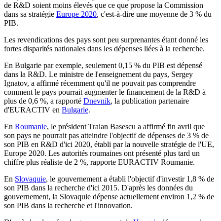
de R&D soient moins élevés que ce que propose la Commission
dans sa stratégie
Europe 2020
, c'est-à-dire une moyenne de 3 % du
PIB.
Les revendications des pays sont peu surprenantes étant donné les
fortes disparités nationales dans les dépenses liées à la recherche.
En Bulgarie par exemple, seulement 0,15 % du PIB est dépensé
dans la R&D. Le ministre de l'enseignement du pays, Sergey
Ignatov, a affirmé récemment qu'il ne pouvait pas comprendre
comment le pays pourrait augmenter le financement de la R&D à
plus de 0,6 %, a rapporté
Dnevnik
, la publication partenaire
d'EURACTIV en
Bulgarie
.
En
Roumanie
, le président Traian Basescu a affirmé fin avril que
son pays ne pourrait pas atteindre l'objectif de dépenses de 3 % de
son PIB en R&D d'ici 2020, établi par la nouvelle stratégie de l'UE,
Europe 2020. Les autorités roumaines ont présenté plus tard un
chiffre plus réaliste de 2 %, rapporte EURACTIV Roumanie.
En
Slovaquie
, le gouvernement a établi l'objectif d'investir 1,8 % de
son PIB dans la recherche d'ici 2015. D'après les données du
gouvernement, la Slovaquie dépense actuellement environ 1,2 % de
son PIB dans la recherche et l'innovation.