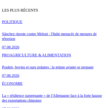
LES PLUS RÉCENTS
POLITIQUE
Sánchez riposte contre Meloni : l'Italie menacée de mesures de
rétorsion
07.08.2026
PRO
AGRICULTURE & ALIMENTATION
Poulets, bovins et ours polaires : la grippe aviaire se propage
07.08.2026
ÉCONOMIE
La « résilience surprenante » de l'Allemagne face à la forte hausse
des exportations chinoises