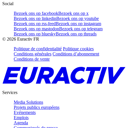
Social
Bezoek ons op facebook
Bezoek ons op x
Bezoek ons op linkedin
Bezoek ons op youtube
Bezoek ons op rss-feed
Bezoek ons op instagram
Bezoek ons op mastodon
Bezoek ons op telegram
Bezoek ons op bluesky
Bezoek ons op threads
©
2026
Euractiv FR
Politique de confidentialité
Politique cookies
Conditions générales
Conditions d’abonnement
Conditions de vente
Services
Media Solutions
Projets publics européens
Evénements
Emplois
Agenda
Communiqués de presse