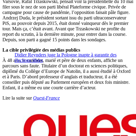
Varsovie, Rafal Trzaskowski, pensait voir la présidentielle du 10 mai
filer sous le nez de son parti libéral Plateforme civique. Privée de
campagne pour cause de pandémie, l’opposition faisait pâle figure.
Andrzej Duda, le président sortant issu du parti ultraconservateur
PiS, au pouvoir depuis 2015, était donné vainqueur dès le premier
tour. Mais ça, c’était avant. Avant que Trzaskowski ne profite du
report du scrutin, à la dernière minute, pour entrer dans la course.
Depuis, son parti a gagné 15 points dans les sondages.
La cible privilégiée des médias publics
Didier Reynders juge la Pologne inapte à garantir des
À 48 ans, le candidat, marié et père de deux enfants, affiche un
élections libres
parcours sans faute. Titulaire d’un doctorat en sciences politiques,
diplômé du Collège d’Europe de Natolin, il a aussi étudié à Oxford
et à Paris. D’abord professeur d’anglais et traducteur, il a été
conseiller puis député au Parlement européen et deux fois ministre.
Enfant, il a même eu une courte carrière d’acteur.
Lire la suite sur
Ouest-France