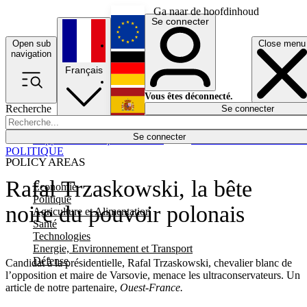
Ga naar de hoofdinhoud
Se connecter
Open sub
Close menu
English
navigation
Français
Deutsch
Vous êtes déconnecté.
Recherche
Se connecter
Español
Lumières éteintes
Se connecter
Rapporteur
Politique
Économie
Newsletters
Evénements
Em
POLITIQUE
POLICY AREAS
Rafal Trzaskowski, la bête
Economie
Politique
noire du pouvoir polonais
Agriculture et Alimentation
Santé
Technologies
Energie, Environnement et Transport
Défense
Candidat à la présidentielle, Rafal Trzaskowski, chevalier blanc de
l’opposition et maire de Varsovie, menace les ultraconservateurs. Un
article de notre partenaire,
Ouest-France.