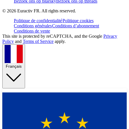
Bezoek ons op bluesky
Bezoek ons op threads
©
2026
Euractiv FR. All rights reserved.
Politique de confidentialité
Politique cookies
Conditions générales
Conditions d’abonnement
Conditions de vente
This site is protected by reCAPTCHA, and the Google
Privacy
Policy
and
Terms of Service
apply.
Français