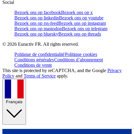
Social
Bezoek ons op facebook
Bezoek ons op x
Bezoek ons op linkedin
Bezoek ons op youtube
Bezoek ons op rss-feed
Bezoek ons op instagram
Bezoek ons op mastodon
Bezoek ons op telegram
Bezoek ons op bluesky
Bezoek ons op threads
©
2026
Euractiv FR. All rights reserved.
Politique de confidentialité
Politique cookies
Conditions générales
Conditions d’abonnement
Conditions de vente
This site is protected by reCAPTCHA, and the Google
Privacy
Policy
and
Terms of Service
apply.
Français