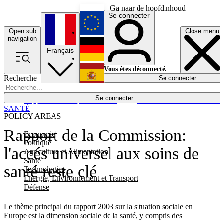
Ga naar de hoofdinhoud
Se connecter
Open sub
Close menu
English
navigation
Français
Deutsch
Vous êtes déconnecté.
Recherche
Se connecter
Español
Lumières éteintes
Se connecter
Rapporteur
Politique
Économie
Newsletters
Evénements
Em
SANTÉ
POLICY AREAS
Rapport de la Commission:
Economie
Politique
l'accés universel aux soins de
Agriculture et Alimentation
Santé
santé reste clé
Technologies
Energie, Environnement et Transport
Défense
Le thème principal du rapport 2003 sur la situation sociale en
Europe est la dimension sociale de la santé, y compris des