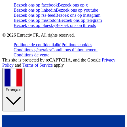
Bezoek ons op facebook
Bezoek ons op x
Bezoek ons op linkedin
Bezoek ons op youtube
Bezoek ons op rss-feed
Bezoek ons op instagram
Bezoek ons op mastodon
Bezoek ons op telegram
Bezoek ons op bluesky
Bezoek ons op threads
©
2026
Euractiv FR. All rights reserved.
Politique de confidentialité
Politique cookies
Conditions générales
Conditions d’abonnement
Conditions de vente
This site is protected by reCAPTCHA, and the Google
Privacy
Policy
and
Terms of Service
apply.
Français