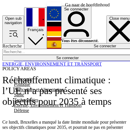
Ga naar de hoofdinhoud
Se connecter
Open sub
Close menu
English
navigation
Français
Deutsch
Vous êtes déconnecté.
Recherche
Se connecter
Español
Lumières éteintes
Se connecter
Rapporteur
Politique
Économie
Newsletters
Evénements
Em
ENERGIE, ENVIRONNEMENT ET TRANSPORT
POLICY AREAS
Réchauffement climatique :
Economie
Politique
l’UE n’a pas présenté ses
Agriculture et Alimentation
Santé
objectifs pour 2035 à temps
Technologies
Energie, Environnement et Transport
Défense
Ce lundi, Bruxelles a manqué la date limite mondiale pour présenter
ses objectifs climatiques pour 2035, et pourrait ne pas en présenter