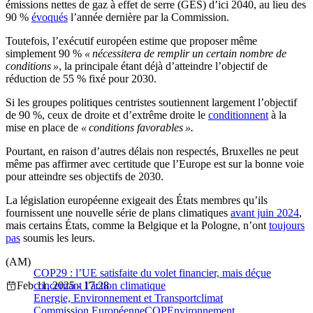
émissions nettes de gaz à effet de serre (GES) d’ici 2040, au lieu des
90 %
évoqués
l’année dernière par la Commission.
Toutefois, l’exécutif européen estime que proposer même
simplement 90 %
« nécessitera de remplir un certain nombre de
conditions »
, la principale étant déjà d’atteindre l’objectif de
réduction de 55 % fixé pour 2030.
Si les groupes politiques centristes soutiennent largement l’objectif
de 90 %, ceux de droite et d’extrême droite le
conditionnent
à la
mise en place de
« conditions favorables ».
Pourtant, en raison d’autres délais non respectés, Bruxelles ne peut
même pas affirmer avec certitude que l’Europe est sur la bonne voie
pour atteindre ses objectifs de 2030.
La législation européenne exigeait des États membres qu’ils
fournissent une nouvelle série de plans climatiques
avant juin 2024
,
mais certains États, comme la Belgique et la Pologne, n’ont
toujours
pas
soumis les leurs.
(AM)
COP29 : l’UE satisfaite du volet financier, mais déçue
Feb 11, 2025 - 17:28
concernant l’action climatique
Energie, Environnement et Transport
climat
Commission Européenne
COP
Environnement