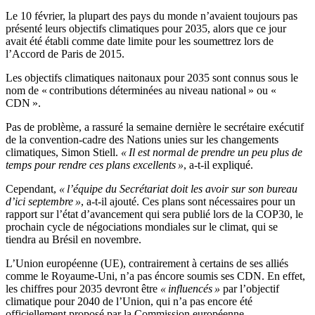
Le 10 février, la plupart des pays du monde n’avaient toujours pas
présenté leurs objectifs climatiques pour 2035, alors que ce jour
avait été établi comme date limite pour les soumettrez lors de
l’Accord de Paris de 2015.
Les objectifs climatiques naitonaux pour 2035 sont connus sous le
nom de « contributions déterminées au niveau national » ou «
CDN ».
Pas de problème, a rassuré la semaine dernière le secrétaire exécutif
de la convention-cadre des Nations unies sur les changements
climatiques, Simon Stiell.
« Il est normal de prendre un peu plus de
temps pour rendre ces plans excellents »
, a-t-il expliqué.
Cependant,
« l’équipe du Secrétariat doit les avoir sur son bureau
d’ici septembre »
, a-t-il ajouté. Ces plans sont nécessaires pour un
rapport sur l’état d’avancement qui sera publié lors de la COP30, le
prochain cycle de négociations mondiales sur le climat, qui se
tiendra au Brésil en novembre.
L’Union européenne (UE), contrairement à certains de ses alliés
comme le Royaume-Uni, n’a pas éncore soumis ses CDN. En effet,
les chiffres pour 2035 devront être
« influencés »
par l’objectif
climatique pour 2040 de l’Union, qui n’a pas encore été
officiellement proposé par la Commission européenne.