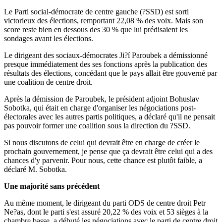
Le Parti social-démocrate de centre gauche (?SSD) est sorti
victorieux des élections, remportant 22,08 % des voix. Mais son
score reste bien en dessous des 30 % que lui prédisaient les
sondages avant les élections.
Le dirigeant des sociaux-démocrates Ji?í Paroubek a démissionné
presque immédiatement des ses fonctions après la publication des
résultats des élections, concédant que le pays allait être gouverné par
une coalition de centre droit.
Après la démission de Paroubek, le président adjoint Bohuslav
Sobotka, qui était en charge d'organiser les négociations post-
électorales avec les autres partis politiques, a déclaré qu'il ne pensait
pas pouvoir former une coalition sous la direction du ?SSD.
Si nous discutons de celui qui devrait être en charge de créer le
prochain gouvernement, je pense que ça devrait être celui qui a des
chances d'y parvenir. Pour nous, cette chance est plutôt faible, a
déclaré M. Sobotka.
Une majorité sans précédent
Au même moment, le dirigeant du parti ODS de centre droit Petr
Ne?as, dont le parti s'est assuré 20,22 % des voix et 53 sièges à la
chambre basse, a débuté les négociations avec le parti de centre droit