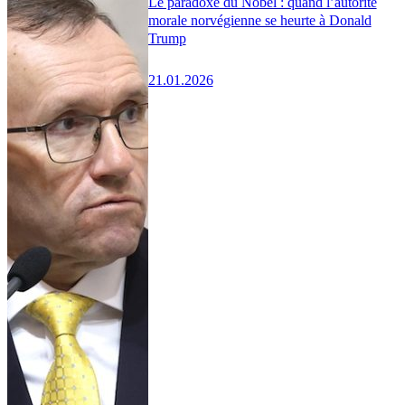
Le paradoxe du Nobel : quand l’autorité
morale norvégienne se heurte à Donald
Trump
21.01.2026