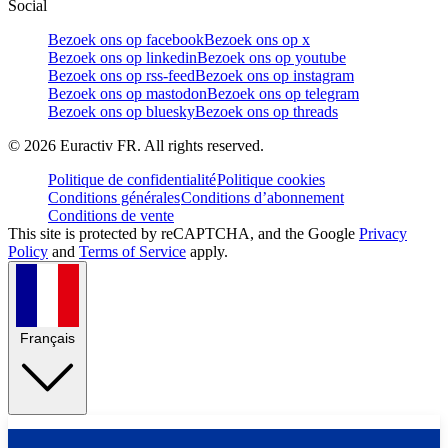
Social
Bezoek ons op facebook
Bezoek ons op x
Bezoek ons op linkedin
Bezoek ons op youtube
Bezoek ons op rss-feed
Bezoek ons op instagram
Bezoek ons op mastodon
Bezoek ons op telegram
Bezoek ons op bluesky
Bezoek ons op threads
©
2026
Euractiv FR. All rights reserved.
Politique de confidentialité
Politique cookies
Conditions générales
Conditions d’abonnement
Conditions de vente
This site is protected by reCAPTCHA, and the Google
Privacy
Policy
and
Terms of Service
apply.
Français