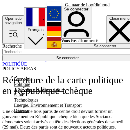
Ga naar de hoofdinhoud
Se connecter
Open sub
Close menu
English
navigation
Français
Deutsch
Vous êtes déconnecté.
Recherche
Se connecter
Español
Lumières éteintes
Se connecter
Rapporteur
Politique
Économie
Newsletters
Evénements
Em
POLITIQUE
POLICY AREAS
Réécriture de la carte politique
Economie
Politique
en République tchèque
Agriculture et Alimentation
Santé
Technologies
Energie, Environnement et Transport
Défense
Une coalition de trois partis de centre droit devrait former un
gouvernement en République tchèque bien que les Sociaux-
démocrates soient arrivés en tête des élections générales de samedi
(29 mai). Deux des partis sont de nouveaux acteurs politiques,