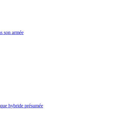
ns son armée
taque hybride présumée