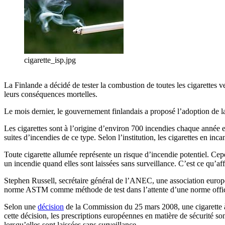
cigarette_isp.jpg
La Finlande a décidé de tester la combustion de toutes les cigarettes v
leurs conséquences mortelles.
Le mois dernier, le gouvernement finlandais a proposé l’adoption de l
Les cigarettes sont à l’origine d’environ 700 incendies chaque anné
suites d’incendies de ce type. Selon l’institution, les cigarettes en 
Toute cigarette allumée représente un risque d’incendie potentiel. Cep
un incendie quand elles sont laissées sans surveillance. C’est ce q
Stephen Russell, secrétaire général de l’ANEC, une association europée
norme ASTM comme méthode de test dans l’attente d’une norme offic
Selon une
décision
de la Commission du 25 mars 2008, une cigarette à p
cette décision, les prescriptions européennes en matière de sécurité s
lorsqu’elles sont laissées sans surveillance.