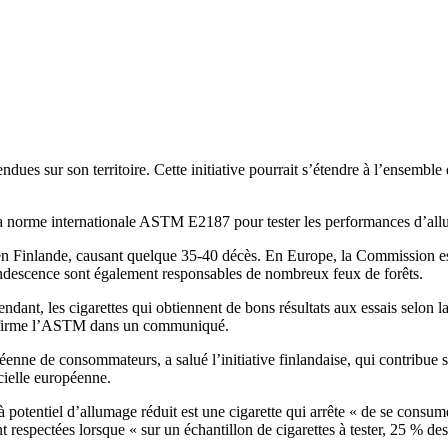
endues sur son territoire. Cette initiative pourrait s’étendre à l’ensemb
a norme internationale ASTM E2187 pour tester les performances d’allum
e en Finlande, causant quelque 35-40 décès. En Europe, la Commission 
incandescence sont également responsables de nombreux feux de forêts.
endant, les cigarettes qui obtiennent de bons résultats aux essais selo
u’affirme l’ASTM dans un communiqué.
nne de consommateurs, a salué l’initiative finlandaise, qui contribue s
ielle européenne.
otentiel d’allumage réduit est une cigarette qui arrête « de se consume
ont respectées lorsque « sur un échantillon de cigarettes à tester, 25 % 