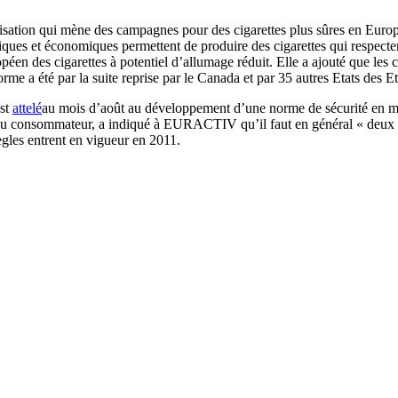
sation qui mène des campagnes pour des cigarettes plus sûres en Europe)
iques et économiques permettent de produire des cigarettes qui respecten
opéen des cigarettes à potentiel d’allumage réduit. Elle a ajouté que l
orme a été par la suite reprise par le Canada et par 35 autres Etats des E
est
attelé
au mois d’août au développement d’une norme de sécurité en mat
u consommateur, a indiqué à EURACTIV qu’il faut en général « deux à 
 règles entrent en vigueur en 2011.