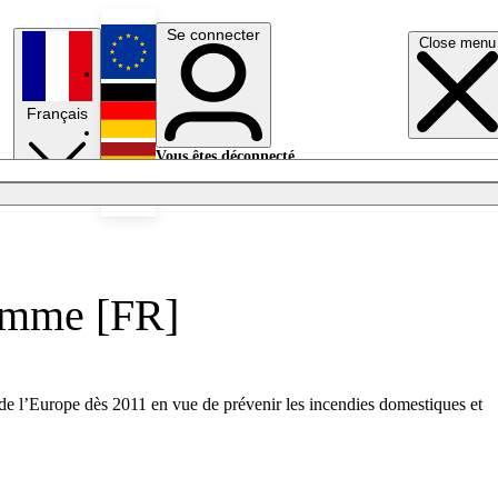
Se connecter
Close menu
English
Français
Deutsch
Vous êtes déconnecté.
Se connecter
Español
Lumières éteintes
lamme [FR]
le de l’Europe dès 2011 en vue de prévenir les incendies domestiques et