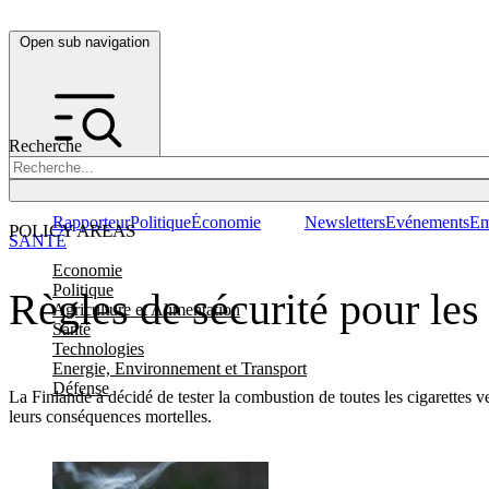
Open sub navigation
Recherche
Rapporteur
Politique
Économie
Newsletters
Evénements
Em
POLICY AREAS
SANTÉ
Economie
Politique
Règles de sécurité pour les
Agriculture et Alimentation
Santé
Technologies
Energie, Environnement et Transport
Défense
La Finlande a décidé de tester la combustion de toutes les cigarettes v
leurs conséquences mortelles.