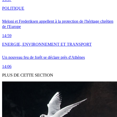
POLITIQUE
Meloni et Frederiksen appellent à la protection de l'héritage chrétien
de l'Europe
14:59
ENERGIE, ENVIRONNEMENT ET TRANSPORT
Un nouveau feu de forêt se déclare près d'Athènes
14:06
PLUS DE CETTE SECTION