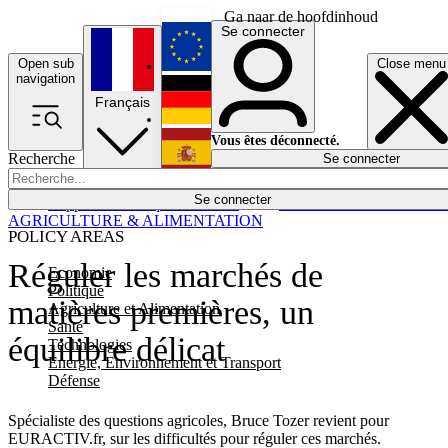
Ga naar de hoofdinhoud
Se connecter
Open sub
Close menu
English
navigation
Français
Deutsch
Vous êtes déconnecté.
Recherche
Se connecter
Español
Lumières éteintes
Se connecter
Rapporteur
Politique
Économie
Newsletters
Evénements
Em
AGRICULTURE & ALIMENTATION
POLICY AREAS
Réguler les marchés de
Economie
Politique
matières premières, un
Agriculture et Alimentation
Santé
équilibre délicat
Technologies
Energie, Environnement et Transport
Défense
Spécialiste des questions agricoles, Bruce Tozer revient pour
EURACTIV.fr, sur les difficultés pour réguler ces marchés.