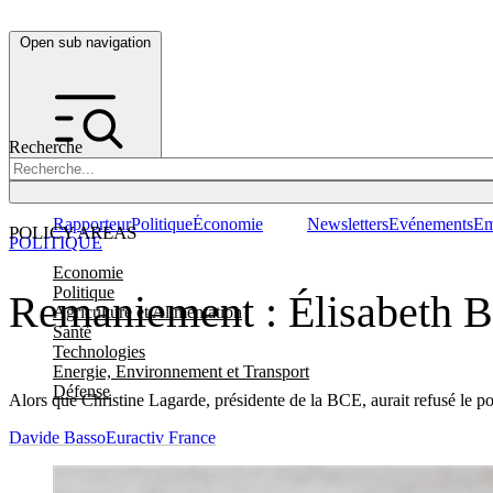
Open sub navigation
Recherche
Rapporteur
Politique
Économie
Newsletters
Evénements
Em
POLICY AREAS
POLITIQUE
Economie
Politique
Remaniement : Élisabeth Bo
Agriculture et Alimentation
Santé
Technologies
Energie, Environnement et Transport
Défense
Alors que Christine Lagarde, présidente de la BCE, aurait refusé le po
Davide Basso
Euractiv France