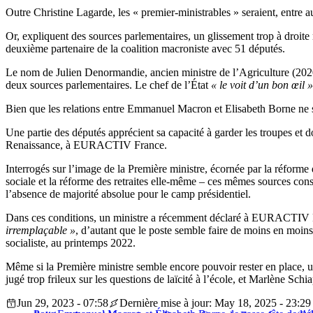
Outre Christine Lagarde, les « premier-ministrables » seraient, entre 
Or, expliquent des sources parlementaires, un glissement trop à droite 
deuxième partenaire de la coalition macroniste avec 51 députés.
Le nom de Julien Denormandie, ancien ministre de l’Agriculture (2020-20
deux sources parlementaires. Le chef de l’État
« le voit d’un bon œil »
Bien que les relations entre Emmanuel Macron et Elisabeth Borne ne soi
Une partie des députés apprécient sa capacité à garder les troupes et d
Renaissance, à EURACTIV France.
Interrogés sur l’image de la Première ministre, écornée par la réforme de
sociale et la réforme des retraites elle-même – ces mêmes sources cons
l’absence de majorité absolue pour le camp présidentiel.
Dans ces conditions, un ministre a récemment déclaré à EURACTIV 
irremplaçable »
, d’autant que le poste semble faire de moins en moin
socialiste, au printemps 2022.
Même si la Première ministre semble encore pouvoir rester en place, u
jugé trop frileux sur les questions de laïcité à l’école, et Marlène Sc
Jun 29, 2023 - 07:58
Dernière mise à jour: May 18, 2025 - 23:29