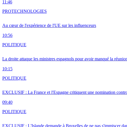
11:46
PRO
TECHNOLOGIES
Au cœur de l'expérience de l'UE sur les influenceurs
10:56
POLITIQUE
La droite attaque les ministres espagnols pour avoir manqué la réunio
10:15
POLITIQUE
EXCLUSIF : La France et l'Espagne critiquent une nomination cont
09:40
POLITIQUE
EXCLUSIF : L'Islande demande à Bruxelles de ne pas s'immiscer dan