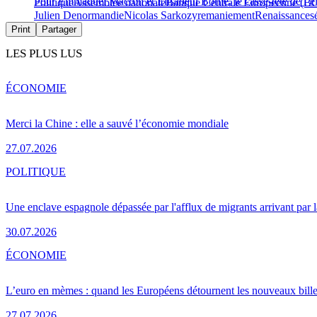
Pour Emmanuel Macron et Élisabeth Borne, le casse-tête de l’él
Politique
Assemblée nationale
Banque Centrale Européenne (B
Julien Denormandie
Nicolas Sarkozy
remaniement
Renaissance
s
Print
Partager
LES PLUS LUS
ÉCONOMIE
Merci la Chine : elle a sauvé l’économie mondiale
27.07.2026
POLITIQUE
Une enclave espagnole dépassée par l'afflux de migrants arrivant par 
30.07.2026
ÉCONOMIE
L’euro en mèmes : quand les Européens détournent les nouveaux bille
27.07.2026