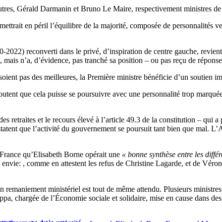
autres, Gérald Darmanin et Bruno Le Maire, respectivement ministres de 
mettrait en péril l’équilibre de la majorité, composée de personnalités 
22) reconverti dans le privé, d’inspiration de centre gauche, revient au
, mais n’a, d’évidence, pas tranché sa position – ou pas reçu de réponse
ent pas des meilleures, la Première ministre bénéficie d’un soutien imp
outent que cela puisse se poursuivre avec une personnalité trop marquée à
s retraites et le recours élevé à l’article 49.3 de la constitution – qui a
tatent que l’activité du gouvernement se poursuit tant bien que mal. L’
France qu’Elisabeth Borne opérait une
« bonne synthèse entre les différ
s envie: , comme en attestent les refus de Christine Lagarde, et de Vé
n remaniement ministériel est tout de même attendu. Plusieurs ministres
hiappa, chargée de l’Économie sociale et solidaire, mise en cause dans d