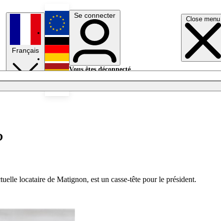
Se connecter
Close menu
English
Français
Deutsch
Vous êtes déconnecté.
Se connecter
Español
Lumières éteintes
?
uelle locataire de Matignon, est un casse-tête pour le président.