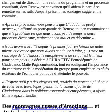
changement de direction, une refonte du programme et un processus
consultatif, dont Renew est convaincu qu’il aidera le parti à se
remettre sur les rails. Jusqu’à présent, les sondages suggèrent le
contraire.
« Après ce processus, nous pensons que Ciudadanos peut y
arriver »
, a affirmé un porte-parole de Renew, tout en reconnaissant
que
« le problème est que nous avons peu de temps et deux
processus électoraux, maintenant en mai et en décembre »
.
« Nous avons travaillé depuis le premier jour en faisant de notre
mieux, et c’est ce que nous allons continuer à faire, (…) avec un
sens aigu de la démocratie européenne et de ce qui est le mieux
pour notre pays »
, a déclaré à EURACTIV l’eurodéputée de
Ciudadanos Maite Pagazaurtundúa, tout en soulignant l’importance
du centrisme et de la modération du groupe pour empêcher les côtés
extrêmes de l’échiquier politique d’atteindre le pouvoir.
« J’espère qu’il y a des citoyens qui, au-delà du moment, plutôt que
de voter avec leurs tripes, pensent à la valeur ajoutée de
Ciudadanos dans la politique espagnole et européenne »
, a ajouté
Mme Pagazaurtundúa.
Des montagnes russes d’émotions… et
Espagne : les socialistes au pouvoir en tête d’un