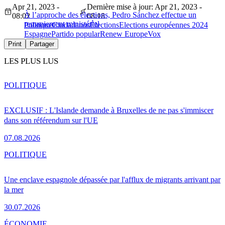
Apr 21, 2023 -
Dernière mise à jour: Apr 21, 2023 -
À l’approche des élections, Pedro Sánchez effectue un
08:02
08:18
remaniement ministériel
Politique
Ciudadanos
Élections
Elections européennes 2024
Espagne
Partido popular
Renew Europe
Vox
Print
Partager
LES PLUS LUS
POLITIQUE
EXCLUSIF : L'Islande demande à Bruxelles de ne pas s'immiscer
dans son référendum sur l'UE
07.08.2026
POLITIQUE
Une enclave espagnole dépassée par l'afflux de migrants arrivant par
la mer
30.07.2026
ÉCONOMIE