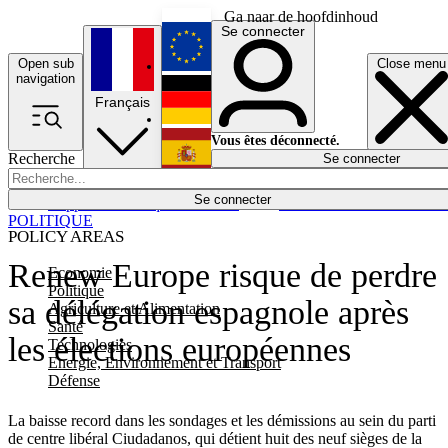
Ga naar de hoofdinhoud
Se connecter
Open sub
Close menu
English
navigation
Français
Deutsch
Vous êtes déconnecté.
Recherche
Se connecter
Español
Lumières éteintes
Se connecter
Rapporteur
Politique
Économie
Newsletters
Evénements
Em
POLITIQUE
POLICY AREAS
Renew Europe risque de perdre
Economie
Politique
sa délégation espagnole après
Agriculture et Alimentation
Santé
les élections européennes
Technologies
Energie, Environnement et Transport
Défense
La baisse record dans les sondages et les démissions au sein du parti
de centre libéral Ciudadanos, qui détient huit des neuf sièges de la