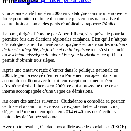
d’idéologies
nouveau sondage mais en perte de vitesse
Ciudadanos a été fondé en 2006 en Catalogne comme une nouvelle
force pour lutter contre le discours de plus en plus nationaliste du
centre droit catalan et des partis républicains, rapporte
Público
.
Le parti, dirigé à l’époque par Albert Ribera, s’est présenté pour la
première fois aux élections régionales catalanes. Bien qu’il n’ait pas
d’idéologie claire, il a mené sa campagne électorale sur les
« valeurs
de liberté, d’égalité, de justice et de bilinguisme »
et s’est distancié
du
« schéma classique de bipartition gauche-droite »
, ce qui lui a
permis d’obtenir trois sièges.
Après une tentative ratée d’entrer dans la politique nationale en
2008, le parti a essayé d’entrer au Parlement européen dans un
accord de coalition avec le parti eurosceptique paneuropéen
d’extrême droite Libertas en 2009, ce qui a provoqué une crise
interne accompagnée d’une vague de démissions.
Au cours des années suivantes, Ciudadanos a consolidé sa position
centriste et a connu une croissance exponentielle, obtenant cinq
sièges au Parlement européen en 2014 et 40 lors des élections
nationales de l’année suivante.
Avec un tel résultat, Ciudadanos a flirté avec les socialistes (PSOE)