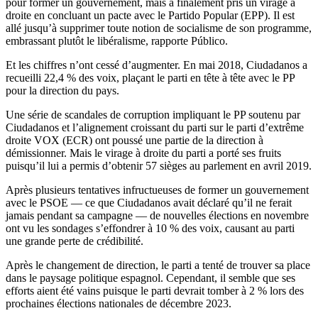
pour former un gouvernement, mais a finalement pris un virage à
droite en concluant un pacte avec le Partido Popular (EPP). Il est
allé jusqu’à supprimer toute notion de socialisme de son programme,
embrassant plutôt le libéralisme, rapporte Público.
Et les chiffres n’ont cessé d’augmenter. En mai 2018, Ciudadanos a
recueilli 22,4 % des voix, plaçant le parti en tête à tête avec le PP
pour la direction du pays.
Une série de scandales de corruption impliquant le PP soutenu par
Ciudadanos et l’alignement croissant du parti sur le parti d’extrême
droite VOX (ECR) ont poussé une partie de la direction à
démissionner. Mais le virage à droite du parti a porté ses fruits
puisqu’il lui a permis d’obtenir 57 sièges au parlement en avril 2019.
Après plusieurs tentatives infructueuses de former un gouvernement
avec le PSOE — ce que Ciudadanos avait déclaré qu’il ne ferait
jamais pendant sa campagne — de nouvelles élections en novembre
ont vu les sondages s’effondrer à 10 % des voix, causant au parti
une grande perte de crédibilité.
Après le changement de direction, le parti a tenté de trouver sa place
dans le paysage politique espagnol. Cependant, il semble que ses
efforts aient été vains puisque le parti devrait tomber à 2 % lors des
prochaines élections nationales de décembre 2023.