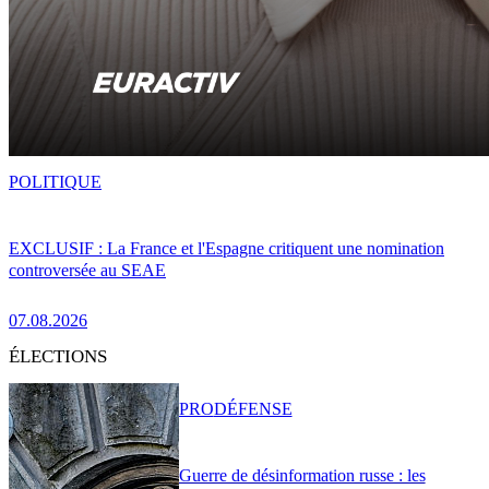
POLITIQUE
EXCLUSIF : La France et l'Espagne critiquent une nomination
controversée au SEAE
07.08.2026
ÉLECTIONS
PRO
DÉFENSE
Guerre de désinformation russe : les