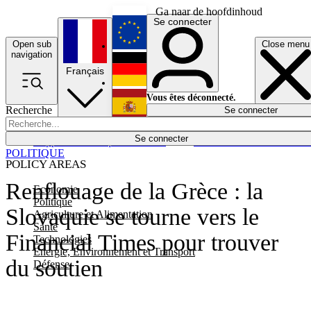
Ga naar de hoofdinhoud
Se connecter
Open sub
Close menu
English
navigation
Français
Deutsch
Vous êtes déconnecté.
Recherche
Se connecter
Español
Lumières éteintes
Se connecter
Rapporteur
Politique
Économie
Newsletters
Evénements
Em
POLITIQUE
POLICY AREAS
Renflouage de la Grèce : la
Economie
Politique
Slovaquie se tourne vers le
Agriculture et Alimentation
Santé
Financial Times pour trouver
Technologies
Energie, Environnement et Transport
du soutien
Défense