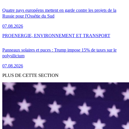
Quatre pays européens mettent en garde contre les projets de la
Russie pour l'Ossétie du Sud
07.08.2026
PRO
ENERGIE, ENVIRONNEMENT ET TRANSPORT
Panneaux solaires et puces : Trump impose 15% de taxes sur le
polysilicium
07.08.2026
PLUS DE CETTE SECTION