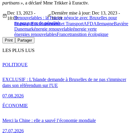
partisans »
, a déclaré Mme Trikker à Euractiv.
Dec 13, 2023 -
Dernière mise à jour: Dec 13, 2023 -
Renouvelables : la France négocie avec Bruxelles pour
18:02
18:39
ne pas payer de pénalités
Energie, Environnement et Transport
AFD
Allemagne
Bavière
Danemark
énergie renouvelable
énergie verte
énergies renouvelables
France
transition écologique
Print
Partager
LES PLUS LUS
POLITIQUE
EXCLUSIF : L'Islande demande à Bruxelles de ne pas s'immiscer
dans son référendum sur l'UE
07.08.2026
ÉCONOMIE
Merci la Chine : elle a sauvé l’économie mondiale
27.07.2026