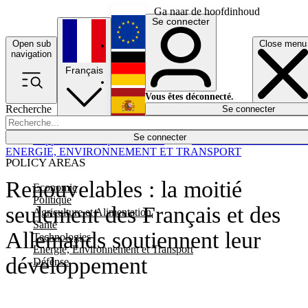
Ga naar de hoofdinhoud
Se connecter
Open sub
Close menu
English
navigation
Français
Deutsch
Vous êtes déconnecté.
Recherche
Se connecter
Español
Lumières éteintes
Se connecter
Rapporteur
Politique
Économie
Newsletters
Evénements
Em
ENERGIE, ENVIRONNEMENT ET TRANSPORT
POLICY AREAS
Renouvelables : la moitié
Economie
Politique
seulement des Français et des
Agriculture et Alimentation
Santé
Allemands soutiennent leur
Technologies
Energie, Environnement et Transport
développement
Défense