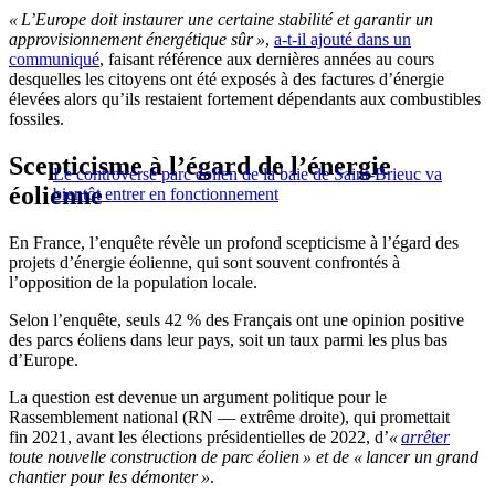
« L’Europe doit instaurer une certaine stabilité et garantir un
approvisionnement énergétique sûr »
,
a-t-il ajouté dans un
communiqué
, faisant référence aux dernières années au cours
desquelles les citoyens ont été exposés à des factures d’énergie
élevées alors qu’ils restaient fortement dépendants aux combustibles
fossiles.
Scepticisme à l’égard de l’énergie
Le controversé parc éolien de la baie de Saint-Brieuc va
éolienne
bientôt entrer en fonctionnement
En France, l’enquête révèle un profond scepticisme à l’égard des
projets d’énergie éolienne, qui sont souvent confrontés à
l’opposition de la population locale.
Selon l’enquête, seuls 42 % des Français ont une opinion positive
des parcs éoliens dans leur pays, soit un taux parmi les plus bas
d’Europe.
La question est devenue un argument politique pour le
Rassemblement national (RN — extrême droite), qui promettait
fin 2021, avant les élections présidentielles de 2022, d’
«
arrêter
toute nouvelle construction de parc éolien » et de « lancer un grand
chantier pour les démonter »
.