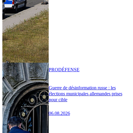
PRO
DÉFENSE
Guerre de désinformation russe : les
élections municipales allemandes prises
pour cible
06.08.2026