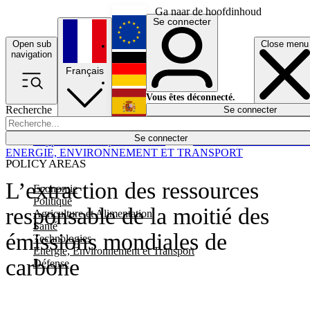
Ga naar de hoofdinhoud
Se connecter
Open sub
Close menu
English
navigation
Français
Deutsch
Vous êtes déconnecté.
Recherche
Se connecter
Español
Lumières éteintes
Se connecter
Rapporteur
Politique
Économie
Newsletters
Evénements
Em
ENERGIE, ENVIRONNEMENT ET TRANSPORT
POLICY AREAS
L’extraction des ressources
Economie
Politique
responsable de la moitié des
Agriculture et Alimentation
Santé
émissions mondiales de
Technologies
Energie, Environnement et Transport
carbone
Défense