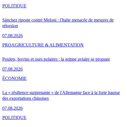
POLITIQUE
Sánchez riposte contre Meloni : l'Italie menacée de mesures de
rétorsion
07.08.2026
PRO
AGRICULTURE & ALIMENTATION
Poulets, bovins et ours polaires : la grippe aviaire se propage
07.08.2026
ÉCONOMIE
La « résilience surprenante » de l'Allemagne face à la forte hausse
des exportations chinoises
07.08.2026
POLITIQUE