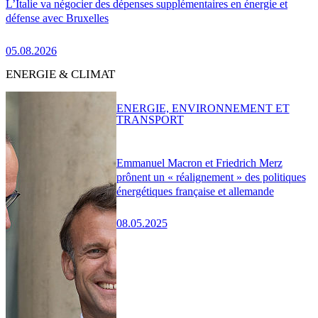
L’Italie va négocier des dépenses supplémentaires en énergie et
défense avec Bruxelles
05.08.2026
ENERGIE & CLIMAT
ENERGIE, ENVIRONNEMENT ET
TRANSPORT
Emmanuel Macron et Friedrich Merz
prônent un « réalignement » des politiques
énergétiques française et allemande
08.05.2025