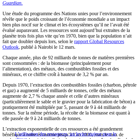
Guardian
.
Une étude du programme des Nations unies pour l’environnement
révèle que le poids croissant de l’économie mondiale a un impact
bien plus nocif sur le climat et les écosystèmes qu’il ne l’avait été
évalué auparavant. Les ressources sont aujourd’hui extraites de la
planète trois fois plus vite qu’en 1970, bien que la population n’ait
fait que doubler depuis lors, selon le
rapport Global Resources
Outlook
, publié à Nairobi le 12 mars.
Chaque année, plus de 92 milliards de tonnes de matières premières
sont consommées : de la biomasse (principalement pour
l’alimentation), des métaux, des combustibles fossiles et des
minéraux, et ce chiffre croît à hauteur de 3,2 % par an.
Depuis 1970, l’extraction des combustibles fossiles (charbon, pétrole
et gaz) a augmenté de 5 milliards de tonnes, celle des métaux
augmente de 2,7 % chaque année et celle d’autres minéraux
(particulièrement le sable et le gravier pour la fabrication de béton) a
pratiquement été multipliée par 5, passant de 9 à 44 milliards de
tonnes. Sur la même période, la récolte de la biomasse est quant à
elle passée de 9 à 24 milliards de tonnes.
L’extraction exponentielle de ces ressources a été grandement
L’utilisation des ressources, un levier majeur pour le
bénéfique à notre économie jusqu’à l’an 2000, mais le taux de