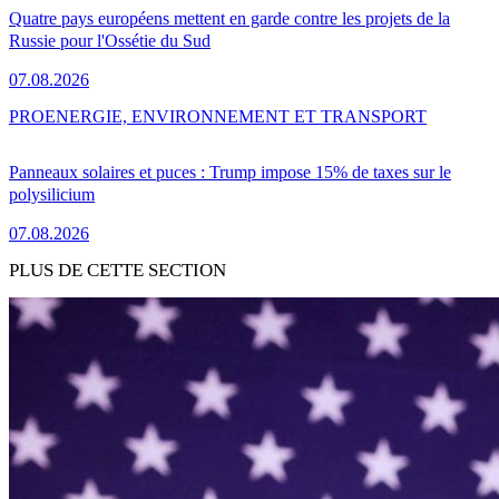
Quatre pays européens mettent en garde contre les projets de la
Russie pour l'Ossétie du Sud
07.08.2026
PRO
ENERGIE, ENVIRONNEMENT ET TRANSPORT
Panneaux solaires et puces : Trump impose 15% de taxes sur le
polysilicium
07.08.2026
PLUS DE CETTE SECTION