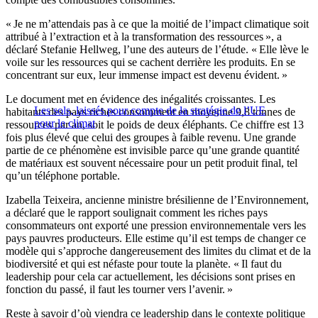
« Je ne m’attendais pas à ce que la moitié de l’impact climatique soit
attribué à l’extraction et à la transformation des ressources », a
déclaré Stefanie Hellweg, l’une des auteurs de l’étude. « Elle lève le
voile sur les ressources qui se cachent derrière les produits. En se
concentrant sur eux, leur immense impact est devenu évident. »
Le document met en évidence des inégalités croissantes. Les
Les sols, laissés pour compte de la stratégie de l’UE
habitants des pays riches consomment en moyenne 9,8 tonnes de
pour le climat
ressources par an, soit le poids de deux éléphants. Ce chiffre est 13
fois plus élevé que celui des groupes à faible revenu. Une grande
partie de ce phénomène est invisible parce qu’une grande quantité
de matériaux est souvent nécessaire pour un petit produit final, tel
qu’un téléphone portable.
Izabella Teixeira, ancienne ministre brésilienne de l’Environnement,
a déclaré que le rapport soulignait comment les riches pays
consommateurs ont exporté une pression environnementale vers les
pays pauvres producteurs. Elle estime qu’il est temps de changer ce
modèle qui s’approche dangereusement des limites du climat et de la
biodiversité et qui est néfaste pour toute la planète. « Il faut du
leadership pour cela car actuellement, les décisions sont prises en
fonction du passé, il faut les tourner vers l’avenir. »
Reste à savoir d’où viendra ce leadership dans le contexte politique