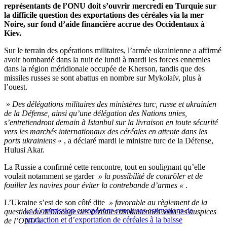
représentants de l’ONU doit s’ouvrir mercredi en Turquie sur
la difficile question des exportations des céréales via la mer
Noire, sur fond d’aide financière accrue des Occidentaux à
Kiev.
Sur le terrain des opérations militaires, l’armée ukrainienne a affirmé
avoir bombardé dans la nuit de lundi à mardi les forces ennemies
dans la région méridionale occupée de Kherson, tandis que des
missiles russes se sont abattus en nombre sur Mykolaïv, plus à
l’ouest.
»
Des délégations militaires des ministères turc, russe et ukrainien
de la Défense, ainsi qu’une délégation des Nations unies,
s’entretiendront demain à Istanbul sur la livraison en toute sécurité
vers les marchés internationaux des céréales en attente dans les
ports ukrainiens
« , a déclaré mardi le ministre turc de la Défense,
Hulusi Akar.
La Russie a confirmé cette rencontre, tout en soulignant qu’elle
voulait notamment se garder
» la possibilité de contrôler et de
fouiller les navires pour éviter la contrebande d’armes «
.
L’Ukraine s’est de son côté dite
» favorable au règlement de la
La Commission européenne revoit ses estimations de
question du déblocage des céréales ukrainiennes sous les auspices
production et d’exportation de céréales à la baisse
de l’ONU «
.