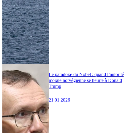
Le paradoxe du Nobel : quand l’autorité
morale norvégienne se heurte à Donald
Trump
21.01.2026