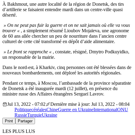
À Bakhmout, une autre localité de la région de Donetsk, des tirs
d’artillerie se faisaient entendre mardi dans un centre-ville quasi
déserté.
» On ne peut pas fuir la guerre et on ne sait jamais où elle va vous
trouver «
, a simplement résumé Lioubov Mojaïeva, une agronome
de 60 ans allée chercher un peu de nourriture dans l’ancien centre
culturel de cette cité transformé en dépôt d’aide alimentaire.
» Le front se rapproche «
, constate, résigné, Dmytro Podkuyidko,
un responsable de la mairie.
Dans le nord-est, à Kharkiv, cinq personnes ont été blessées dans de
nouveaux bombardements, ont déploré les autorités régionales.
Pendant ce temps, à Moscou, l’ambassade de la province séparatiste
de Donetsk a été inaugurée mardi (12 juillet), en présence du
ministre russe des Affaires étrangères Sergueï Lavrov.
Jul 13, 2022 - 07:02
Dernière mise à jour: Jul 13, 2022 - 08:04
Politique
céréales
Chine
Guerre en Ukraine
International
ONU
Russie
Turquie
Ukraine
Print
Partager
LES PLUS LUS