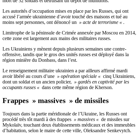
mort de 52 soldats et détruisant un dépôt de munitions.
Les autorités d’occupation mises en place par les Russes, qui ont
accusé l’armée ukrainienne d’avoir touché des maisons et tué au
moins sept personnes, ont dénoncé un
» acte de terrorisme «
.
Limitrophe de la péninsule de Crimée annexée par Moscou en 2014,
cette zone est largement aux mains des militaires russes.
Les Ukrainiens y mènent depuis plusieurs semaines une contre-
offensive, tandis que le gros des unités russes est déployé dans la
région minière du Donbass, dans l’est.
Le renseignement militaire ukrainien a par ailleurs affirmé mardi
avoir libéré au cours d’une
» opération spéciale «
cinq Ukrainiens,
dont un soldat et un ancien policier,
» gardés en captivité par les
occupants russes «
dans cette même région de Kherson.
Frappes » massives » de missiles
Toujours dans la partie méridionale de l’Ukraine, les Russes ont
procédé très tôt mardi à des frappes
» massives «
de missiles sur
Mykolaïv, touchant deux établissements médicaux et des immeubles
d’habitation, selon le maire de cette ville, Oleksandre Senkevytch.