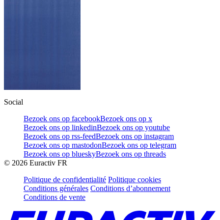
Social
Bezoek ons op facebook
Bezoek ons op x
Bezoek ons op linkedin
Bezoek ons op youtube
Bezoek ons op rss-feed
Bezoek ons op instagram
Bezoek ons op mastodon
Bezoek ons op telegram
Bezoek ons op bluesky
Bezoek ons op threads
©
2026
Euractiv FR
Politique de confidentialité
Politique cookies
Conditions générales
Conditions d’abonnement
Conditions de vente