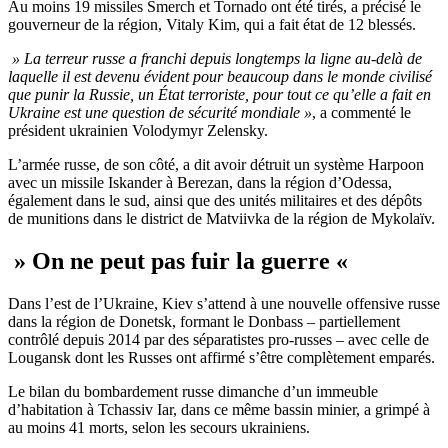
Au moins 19 missiles Smerch et Tornado ont été tirés, a précisé le
gouverneur de la région, Vitaly Kim, qui a fait état de 12 blessés.
» La terreur russe a franchi depuis longtemps la ligne au-delà de
laquelle il est devenu évident pour beaucoup dans le monde civilisé
que punir la Russie, un État terroriste, pour tout ce qu’elle a fait en
Ukraine est une question de sécurité mondiale »
, a commenté le
président ukrainien Volodymyr Zelensky.
L’armée russe, de son côté, a dit avoir détruit un système Harpoon
avec un missile Iskander à Berezan, dans la région d’Odessa,
également dans le sud, ainsi que des unités militaires et des dépôts
de munitions dans le district de Matviivka de la région de Mykolaïv.
» On ne peut pas fuir la guerre «
Dans l’est de l’Ukraine, Kiev s’attend à une nouvelle offensive russe
dans la région de Donetsk, formant le Donbass – partiellement
contrôlé depuis 2014 par des séparatistes pro-russes – avec celle de
Lougansk dont les Russes ont affirmé s’être complètement emparés.
Le bilan du bombardement russe dimanche d’un immeuble
d’habitation à Tchassiv Iar, dans ce même bassin minier, a grimpé à
au moins 41 morts, selon les secours ukrainiens.