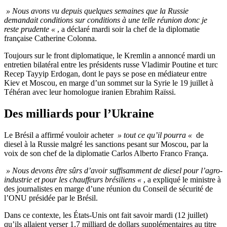
» Nous avons vu depuis quelques semaines que la Russie
demandait conditions sur conditions à une telle réunion donc je
reste prudente «
, a déclaré mardi soir la chef de la diplomatie
française Catherine Colonna.
Toujours sur le front diplomatique, le Kremlin a annoncé mardi un
entretien bilatéral entre les présidents russe Vladimir Poutine et turc
Recep Tayyip Erdogan, dont le pays se pose en médiateur entre
Kiev et Moscou, en marge d’un sommet sur la Syrie le 19 juillet à
Téhéran avec leur homologue iranien Ebrahim Raïssi.
Des milliards pour l’Ukraine
Le Brésil a affirmé vouloir acheter
» tout ce qu’il pourra «
de
diesel à la Russie malgré les sanctions pesant sur Moscou, par la
voix de son chef de la diplomatie Carlos Alberto Franco França.
» Nous devons être sûrs d’avoir suffisamment de diesel pour l’agro-
industrie et pour les chauffeurs brésiliens «
, a expliqué le ministre à
des journalistes en marge d’une réunion du Conseil de sécurité de
l’ONU présidée par le Brésil.
Dans ce contexte, les États-Unis ont fait savoir mardi (12 juillet)
qu’ils allaient verser 1,7 milliard de dollars supplémentaires au titre