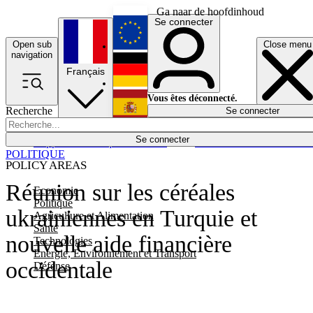
Ga naar de hoofdinhoud
Se connecter
Open sub
Close menu
English
navigation
Français
Deutsch
Vous êtes déconnecté.
Recherche
Se connecter
Español
Lumières éteintes
Se connecter
Rapporteur
Politique
Économie
Newsletters
Evénements
Em
POLITIQUE
POLICY AREAS
Réunion sur les céréales
Economie
Politique
ukrainiennes en Turquie et
Agriculture et Alimentation
Santé
nouvelle aide financière
Technologies
Energie, Environnement et Transport
occidentale
Défense