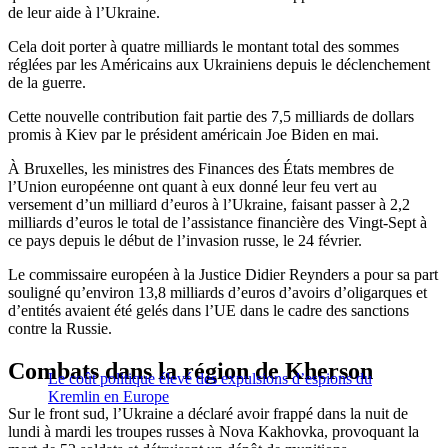
de leur aide à l’Ukraine.
Cela doit porter à quatre milliards le montant total des sommes
réglées par les Américains aux Ukrainiens depuis le déclenchement
de la guerre.
Cette nouvelle contribution fait partie des 7,5 milliards de dollars
promis à Kiev par le président américain Joe Biden en mai.
À Bruxelles, les ministres des Finances des États membres de
l’Union européenne ont quant à eux donné leur feu vert au
versement d’un milliard d’euros à l’Ukraine, faisant passer à 2,2
milliards d’euros le total de l’assistance financière des Vingt-Sept à
ce pays depuis le début de l’invasion russe, le 24 février.
Le commissaire européen à la Justice Didier Reynders a pour sa part
souligné qu’environ 13,8 milliards d’euros d’avoirs d’oligarques et
d’entités avaient été gelés dans l’UE dans le cadre des sanctions
contre la Russie.
Combats dans la région de Kherson
Le coût politique élevé des expulsions d’espions du
Kremlin en Europe
Sur le front sud, l’Ukraine a déclaré avoir frappé dans la nuit de
lundi à mardi les troupes russes à Nova Kakhovka, provoquant la