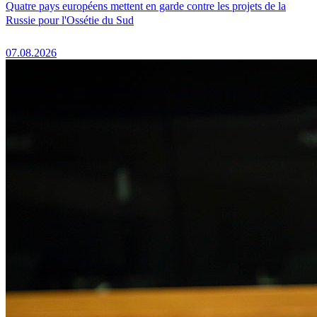
Quatre pays européens mettent en garde contre les projets de la
Russie pour l'Ossétie du Sud
07.08.2026