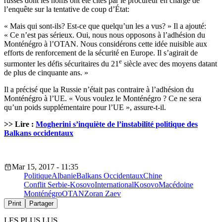
russes dont les noms ont été cités par le procureur en charge de
l’enquête sur la tentative de coup d’État:
« Mais qui sont-ils? Est-ce que quelqu’un les a vus? » Il a ajouté:
« Ce n’est pas sérieux. Oui, nous nous opposons à l’adhésion du
Monténégro à l’OTAN. Nous considérons cette idée nuisible aux
efforts de renforcement de la sécurité en Europe. Il s’agirait de
e
surmonter les défis sécuritaires du 21
siècle avec des moyens datant
de plus de cinquante ans. »
Il a précisé que la Russie n’était pas contraire à l’adhésion du
Monténégro à l’UE. « Vous voulez le Monténégro ? Ce ne sera
qu’un poids supplémentaire pour l’UE », assure-t-il.
>> Lire :
Mogherini s’inquiète de l’instabilité politique des
Balkans occidentaux
Mar 15, 2017 - 11:35
Politique
Albanie
Balkans Occidentaux
Chine
Conflit Serbie-Kosovo
International
Kosovo
Macédoine
Monténégro
OTAN
Zoran Zaev
Print
Partager
LES PLUS LUS