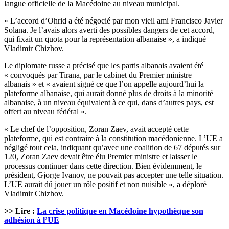
langue officielle de la Macédoine au niveau municipal.
« L’accord d’Ohrid a été négocié par mon vieil ami Francisco Javier
Solana. Je l’avais alors averti des possibles dangers de cet accord,
qui fixait un quota pour la représentation albanaise », a indiqué
Vladimir Chizhov.
Le diplomate russe a précisé que les partis albanais avaient été
« convoqués par Tirana, par le cabinet du Premier ministre
albanais » et « avaient signé ce que l’on appelle aujourd’hui la
plateforme albanaise, qui aurait donné plus de droits à la minorité
albanaise, à un niveau équivalent à ce qui, dans d’autres pays, est
offert au niveau fédéral ».
« Le chef de l’opposition, Zoran Zaev, avait accepté cette
plateforme, qui est contraire à la constitution macédonienne. L’UE a
négligé tout cela, indiquant qu’avec une coalition de 67 députés sur
120, Zoran Zaev devait être élu Premier ministre et laisser le
processus continuer dans cette direction. Bien évidemment, le
président, Gjorge Ivanov, ne pouvait pas accepter une telle situation.
L’UE aurait dû jouer un rôle positif et non nuisible », a déploré
Vladimir Chizhov.
>> Lire :
La crise politique en Macédoine hypothèque son
adhésion à l’UE