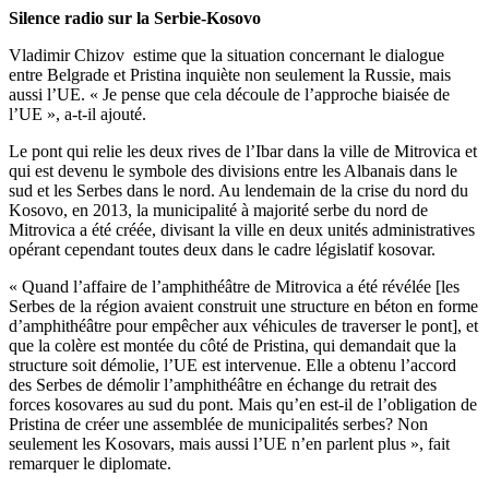
Silence radio sur la Serbie-Kosovo
Vladimir Chizov estime que la situation concernant le dialogue
entre Belgrade et Pristina inquiète non seulement la Russie, mais
aussi l’UE. « Je pense que cela découle de l’approche biaisée de
l’UE », a-t-il ajouté.
Le pont qui relie les deux rives de l’Ibar dans la ville de Mitrovica et
qui est devenu le symbole des divisions entre les Albanais dans le
sud et les Serbes dans le nord. Au lendemain de la crise du nord du
Kosovo, en 2013, la municipalité à majorité serbe du nord de
Mitrovica a été créée, divisant la ville en deux unités administratives
opérant cependant toutes deux dans le cadre législatif kosovar.
« Quand l’affaire de l’amphithéâtre de Mitrovica a été révélée [les
Serbes de la région avaient construit une structure en béton en forme
d’amphithéâtre pour empêcher aux véhicules de traverser le pont], et
que la colère est montée du côté de Pristina, qui demandait que la
structure soit démolie, l’UE est intervenue. Elle a obtenu l’accord
des Serbes de démolir l’amphithéâtre en échange du retrait des
forces kosovares au sud du pont. Mais qu’en est-il de l’obligation de
Pristina de créer une assemblée de municipalités serbes? Non
seulement les Kosovars, mais aussi l’UE n’en parlent plus », fait
remarquer le diplomate.