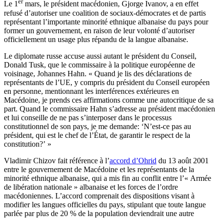
er
Le 1
mars, le président macédonien, Gjorge Ivanov, a en effet
refusé d’autoriser une coalition de sociaux-démocrates et de partis
représentant l’importante minorité ethnique albanaise du pays pour
former un gouvernement, en raison de leur volonté d’autoriser
officiellement un usage plus répandu de la langue albanaise.
Le diplomate russe accuse aussi autant le président du Conseil,
Donald Tusk, que le commissaire à la politique européenne de
voisinage, Johannes Hahn. « Quand je lis des déclarations de
représentants de l’UE, y compris du président du Conseil européen
en personne, mentionnant les interférences extérieures en
Macédoine, je prends ces affirmations comme une autocritique de sa
part. Quand le commissaire Hahn s’adresse au président macédonien
et lui conseille de ne pas s’interposer dans le processus
constitutionnel de son pays, je me demande: ‘N’est-ce pas au
président, qui est le chef de l’État, de garantir le respect de la
constitution?’ »
Vladimir Chizov fait référence à l’
accord d’Ohrid
du 13 août 2001
entre le gouvernement de Macédoine et les représentants de la
minorité ethnique albanaise, qui a mis fin au conflit entre l’« Armée
de libération nationale » albanaise et les forces de l’ordre
macédoniennes. L’accord comprenait des dispositions visant à
modifier les langues officielles du pays, stipulant que toute langue
parlée par plus de 20 % de la population deviendrait une autre