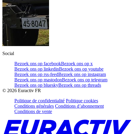
Social
Bezoek ons op facebook
Bezoek ons op x
Bezoek ons op linkedin
Bezoek ons op youtube
Bezoek ons op rss-feed
Bezoek ons op instagram
Bezoek ons op mastodon
Bezoek ons op telegram
Bezoek ons op bluesky
Bezoek ons op threads
©
2026
Euractiv FR
Politique de confidentialité
Politique cookies
Conditions générales
Conditions d’abonnement
Conditions de vente