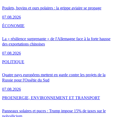
Poulets, bovins et ours polaires : la grippe aviaire se propage
07.08.2026
ÉCONOMIE
La « résilience surprenante » de l'Allemagne face à la forte hausse
des exportations chinoises
07.08.2026
POLITIQUE
Quatre pays européens mettent en garde contre les projets de la
Russie pour l'Ossétie du Sud
07.08.2026
PRO
ENERGIE, ENVIRONNEMENT ET TRANSPORT
Panneaux solaires et puces : Trump impose 15% de taxes sur le
polysilicium