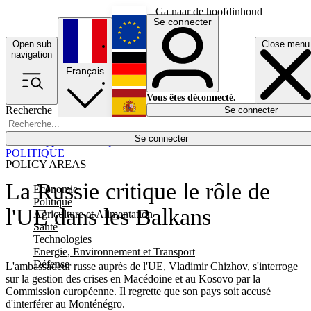
Ga naar de hoofdinhoud
Se connecter
Open sub
Close menu
English
navigation
Français
Deutsch
Vous êtes déconnecté.
Recherche
Se connecter
Español
Lumières éteintes
Se connecter
Rapporteur
Politique
Économie
Newsletters
Evénements
Em
POLITIQUE
POLICY AREAS
La Russie critique le rôle de
Economie
Politique
l'UE dans les Balkans
Agriculture et Alimentation
Santé
Technologies
Energie, Environnement et Transport
Défense
L'ambassadeur russe auprès de l'UE, Vladimir Chizhov, s'interroge
sur la gestion des crises en Macédoine et au Kosovo par la
Commission européenne. Il regrette que son pays soit accusé
d'interférer au Monténégro.