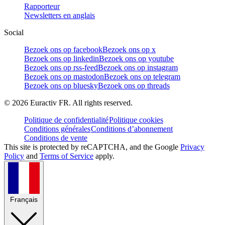
Rapporteur
Newsletters en anglais
Social
Bezoek ons op facebook
Bezoek ons op x
Bezoek ons op linkedin
Bezoek ons op youtube
Bezoek ons op rss-feed
Bezoek ons op instagram
Bezoek ons op mastodon
Bezoek ons op telegram
Bezoek ons op bluesky
Bezoek ons op threads
©
2026
Euractiv FR. All rights reserved.
Politique de confidentialité
Politique cookies
Conditions générales
Conditions d’abonnement
Conditions de vente
This site is protected by reCAPTCHA, and the Google
Privacy
Policy
and
Terms of Service
apply.
Français