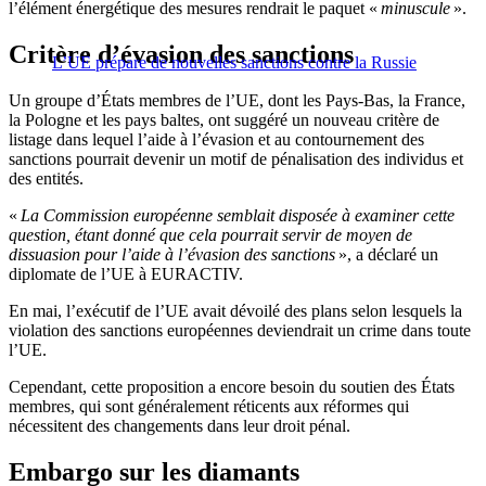
l’élément énergétique des mesures rendrait le paquet «
minuscule
».
Critère d’évasion des sanctions
L’UE prépare de nouvelles sanctions contre la Russie
Un groupe d’États membres de l’UE, dont les Pays-Bas, la France,
la Pologne et les pays baltes, ont suggéré un nouveau critère de
listage dans lequel l’aide à l’évasion et au contournement des
sanctions pourrait devenir un motif de pénalisation des individus et
des entités.
«
La Commission européenne semblait disposée à examiner cette
question, étant donné que cela pourrait servir de moyen de
dissuasion pour l’aide à l’évasion des sanctions
», a déclaré un
diplomate de l’UE à EURACTIV.
En mai, l’exécutif de l’UE avait dévoilé des plans selon lesquels la
violation des sanctions européennes deviendrait un crime dans toute
l’UE.
Cependant, cette proposition a encore besoin du soutien des États
membres, qui sont généralement réticents aux réformes qui
nécessitent des changements dans leur droit pénal.
Embargo sur les diamants