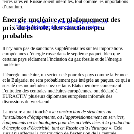
terres rares en Russie soient interdites, tout comme les importations
d’uranium.
Énergie nucléaire et plafonnement des
Guerre en Ukraine : la Pologne, les pays baltes et
prix du pétrole, des sanctions peu
l’Irlande réclament des sanctions plus sévères
probables
Il n’y aura pas de sanctions supplémentaires sur les importations
européennes d’énergie russe dans le septième paquet, bien que
certains pays réclament l’inclusion du gaz fossile et de l’énergie
nucléaire.
L’énergie nucléaire, un secteur clé pour des pays comme la France
et la Bulgarie, ne sera probablement pas intégrée au paquet, ce qui a
suscité des inquiétudes chez certains États membres concernant
l’entretien des centrales nucléaires européennes, ont déclaré à
EURACTIV plusieurs diplomates européens informés des
discussions du week-end.
La mesure aurait touché «
la construction de structures ou
l’installation d’équipements, ou l’approvisionnement en services,
équipements ou technologies pour des activités liées à la production
d’énergie ou d’électricité, tant en Russie qu’à l’étranger
». Cela
aurait pu affecter la construction de l’extension de la centrale