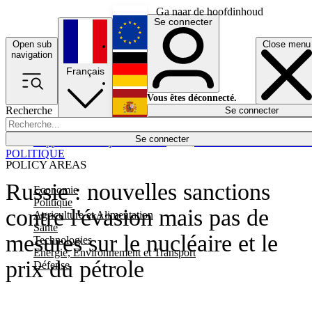
Ga naar de hoofdinhoud
Se connecter
Open sub
Close menu
English
navigation
Français
Deutsch
Vous êtes déconnecté.
Recherche
Se connecter
Español
Lumières éteintes
Se connecter
Rapporteur
Politique
Économie
Newsletters
Evénements
Em
POLITIQUE
POLICY AREAS
Russie : nouvelles sanctions
Economie
Politique
contre l'évasion mais pas de
Agriculture et Alimentation
Santé
mesures sur le nucléaire et le
Technologies
Energie, Environnement et Transport
prix du pétrole
Défense