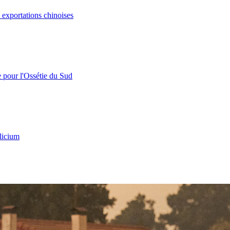
s exportations chinoises
e pour l'Ossétie du Sud
licium