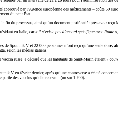
tre séparés par un intervalle de 21 à 28 jours pour l’administration des d
té approuvé par l’Agence européenne des médicaments – coûte 50 euros, 
ment du petit État.
à la fin du processus, ainsi qu’un document justificatif après avoir reçu 
ésidant en Italie, car
« il n’existe pas d’accord spécifique avec Rome »
es de Spoutnik V et 22 000 personnes n’ont reçu qu’une seule dose, al
tta, selon les médias italiens.
e vaccin russe, a déclaré que les habitants de Saint-Marin étaient
« cour
k V en février dernier, après qu’une controverse a éclaté concernant la 
partie des vaccins qu’elle recevrait (un sur 1 700).