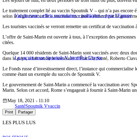
Les séjours de nuit, en deux périodes de trois nuits ou plus, doivent ê
Le traitement complet lié au vaccin Spoutnik V – qui n’a pas encore é
Vaccin russe : effets secondaires « politiques » pour l’Europe
selon le règlement sur le
« tourisme vaccinal »
élaboré par le gouverne
Les touristes vaccinés se verront remettre un certificat de vaccination 
L’offre de Saint-Marin est ouverte à tous, à l’exception des personnes r
citées.
Quelque 14 000 résidents de Saint-Marin sont vaccinés avec deux dos
Le vaccin russe Spoutnik V, bientôt à Chypre
dans le pays, a fait savoir le secrétaire d’État à la Santé, Roberto Ciava
Le Fonds russe d’investissement direct, l’instance qui commercialise l
comme étant un exemple du succès de Spoutnik V.
Le gouvernement de Saint-Marin a commencé la vaccination avec Spoutni
Marin. Selon cet accord, Rome s’engageait à fournir à Saint-Marin une 
May 18, 2021 - 11:10
Santé
Spoutnik V
vaccin
Print
Partager
LES PLUS LUS