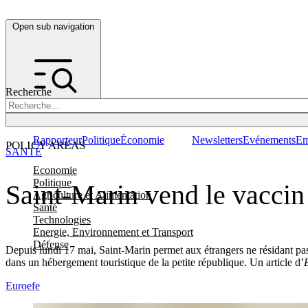
Open sub navigation
Recherche
Rapporteur
Politique
Économie
Newsletters
Evénements
Em
POLICY AREAS
SANTÉ
Economie
Politique
Saint-Marin vend le vaccin
Agriculture et Alimentation
Santé
Technologies
Energie, Environnement et Transport
Défense
Depuis lundi 17 mai, Saint-Marin permet aux étrangers ne résidant pas e
dans un hébergement touristique de la petite république. Un article d’
Euroefe