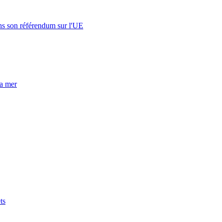
s son référendum sur l'UE
la mer
ts