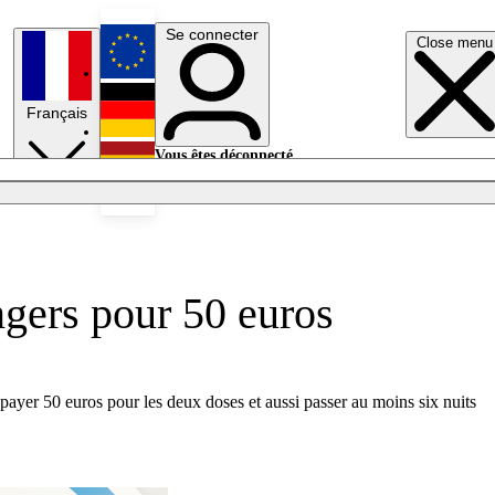
Se connecter
Close menu
English
Français
Deutsch
Vous êtes déconnecté.
Se connecter
Español
Lumières éteintes
ngers pour 50 euros
 payer 50 euros pour les deux doses et aussi passer au moins six nuits