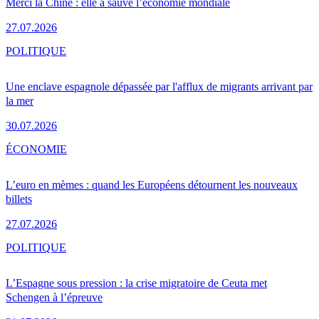
Merci la Chine : elle a sauvé l’économie mondiale
27.07.2026
POLITIQUE
Une enclave espagnole dépassée par l'afflux de migrants arrivant par
la mer
30.07.2026
ÉCONOMIE
L’euro en mèmes : quand les Européens détournent les nouveaux
billets
27.07.2026
POLITIQUE
L’Espagne sous pression : la crise migratoire de Ceuta met
Schengen à l’épreuve