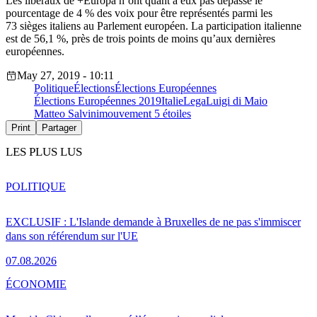
Les libéraux de +Europa n’ont quant à eux pas dépassé le
pourcentage de 4 % des voix pour être représentés parmi les
73 sièges italiens au Parlement européen. La participation italienne
est de 56,1 %, près de trois points de moins qu’aux dernières
européennes.
May 27, 2019 - 10:11
Politique
Élections
Élections Européennes
Élections Européennes 2019
Italie
Lega
Luigi di Maio
Matteo Salvini
mouvement 5 étoiles
Print
Partager
LES PLUS LUS
POLITIQUE
EXCLUSIF : L'Islande demande à Bruxelles de ne pas s'immiscer
dans son référendum sur l'UE
07.08.2026
ÉCONOMIE