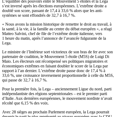
L’équilibre des pouvoirs entre le Mouvement 5 étoiles et la Lega
s’est inversé après les élections européennes. L’extrême droite a
doublé son score, passant de 17,4 à 33,6 % alors que les anti-
systèmes se sont effondrés de 32,7 à 16,7 %.
« Nous avons la mission historique de remettre le droit au travail, à
la santé, à la vie, à la famille au centre du débat européen », a réagi
Matteo Salvini, chef de file de l’extrême droite italienne, vers
1 heure du matin, après l’annonce de l’avancée fulgurante de la
Lega.
Le ministre de l’Intérieur sort victorieux de son bras de fer avec son
partenaire de coalition, le Mouvement 5 étoile (M5S) de Luigi Di
Maio. Les électeurs ont récompensé ses politiques migratoires et
économiques extrêmes en faisant doubler le score de la Lega par
rapport à l’an dernier. L’extrême droite passe donc de 17,4 % à
33,6 %, une croissance inversement proportionnelle à celle du M5S,
qui passe de 32,7 à 16,7 %.
Pour la première fois, la Lega – anciennement Ligue du nord, parti
indépendantiste des régions septentrionales – est le premier parti
d’Italie. Aux dernières européennes, le mouvement nordiste n’avait
récolté que 6,15 % des voix.
Avec 28 sièges au prochain Parlement européen, la Lega pourrait
devenir le parti le plus représenté au niveau européen avec la CDU