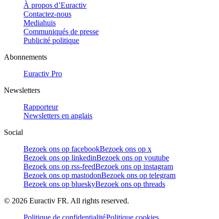
À propos d’Euractiv
Contactez-nous
Mediahuis
Communiqués de presse
Publicité politique
Abonnements
Euractiv Pro
Newsletters
Rapporteur
Newsletters en anglais
Social
Bezoek ons op facebook
Bezoek ons op x
Bezoek ons op linkedin
Bezoek ons op youtube
Bezoek ons op rss-feed
Bezoek ons op instagram
Bezoek ons op mastodon
Bezoek ons op telegram
Bezoek ons op bluesky
Bezoek ons op threads
©
2026
Euractiv FR. All rights reserved.
Politique de confidentialité
Politique cookies