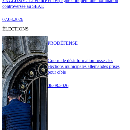
EXCLUSIF : La France et l'Espagne critiquent une nomination
controversée au SEAE
07.08.2026
ÉLECTIONS
PRO
DÉFENSE
Guerre de désinformation russe : les
élections municipales allemandes prises
pour cible
06.08.2026