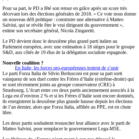
Pour sa part, le PD a fêté son retour en grâce après un score très
décevant lors des élections générales de 2018. « Ce vote nous donne
un nouveau défi politique : construire une alternative à Matteo
Salvini, qui se révèle être le vrai dirigeant du gouvernement »,
estime son secrétaire général, Nicola Zingaretti.
Le PD devient donc le deuxième plus grand parti italien au
Parlement européen, avec une estimation à 18 sièges pour le groupe
S&D, aux côtés de 19 élus de la délégation socialiste espagnole.
Nouvelle coalition ?
En Italie, les forces pro-européennes tentent de s’unir
Le parti Forza Italia de Silvio Berlusconi est pour sa part sorti
vainqueur de son duel contre les Frères d’Italie (extrême-droite) qui
se sont récemment joints au groupe conservateur (CRE) à
Strasbourg. L’écart entre ces deux partis anciennement associés à la
Lega est d’environ 2 % et si les Frères d’Italie sont encore dominés,
ils enregistrent la deuxième plus grande hausse depuis les élections
de l’an dernier, alors que Forza Italia, affiliée au PPE, est en chute
libre.
Les deux partis souhaitent ressusciter leur alliance avec le parti de
Matteo Salvini, pour remplacer le gouvernement Lega-M5E.