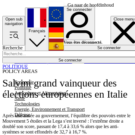
Ga naar de hoofdinhoud
Se connecter
Open sub
Close menu
English
navigation
Français
Deutsch
Vous êtes déconnecté.
Recherche
Se connecter
Español
Lumières éteintes
Se connecter
Rapporteur
Politique
Économie
Newsletters
Evénements
Em
POLITIQUE
POLICY AREAS
Salvini grand vainqueur des
Economie
Politique
élections européennes en Italie
Agriculture et Alimentation
Santé
Technologies
Energie, Environnement et Transport
Défense
Après une année au gouvernement, l’équilibre des pouvoirs entre le
Mouvement 5 étoiles et la Lega s’est inversé : l’extrême droite a
doublé son score, passant de 17,4 à 33,6 % alors que les anti-
systèmes se sont effondrés de 32,7 à 16,7 %.