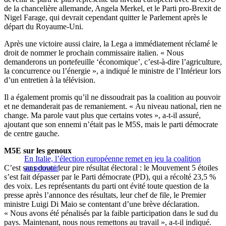
de la chancelière allemande, Angela Merkel, et le Parti pro-Brexit de
Nigel Farage, qui devrait cependant quitter le Parlement après le
départ du Royaume-Uni.
Après une victoire aussi claire, la Lega a immédiatement réclamé le
droit de nommer le prochain commissaire italien. « Nous
demanderons un portefeuille ‘économique’, c’est-à-dire l’agriculture,
la concurrence ou l’énergie », a indiqué le ministre de l’Intérieur lors
d’un entretien à la télévision.
Il a également promis qu’il ne dissoudrait pas la coalition au pouvoir
et ne demanderait pas de remaniement. « Au niveau national, rien ne
change. Ma parole vaut plus que certains votes », a-t-il assuré,
ajoutant que son ennemi n’était pas le M5S, mais le parti démocrate
de centre gauche.
M5E sur les genoux
En Italie, l’élection européenne remet en jeu la coalition
C’est sans doute leur pire résultat électoral : le Mouvement 5 étoiles
au pouvoir
s’est fait dépasser par le Parti démocrate (PD), qui a récolté 23,5 %
des voix. Les représentants du parti ont évité toute question de la
presse après l’annonce des résultats, leur chef de file, le Premier
ministre Luigi Di Maio se contentant d’une brève déclaration.
« Nous avons été pénalisés par la faible participation dans le sud du
pays. Maintenant, nous nous remettons au travail », a-t-il indiqué.