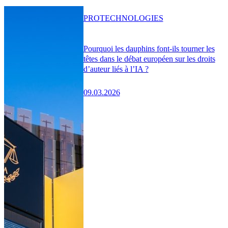
PRO
TECHNOLOGIES
Pourquoi les dauphins font-ils tourner les
têtes dans le débat européen sur les droits
d’auteur liés à l’IA ?
09.03.2026