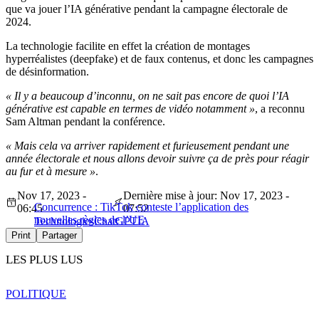
que va jouer l’IA générative pendant la campagne électorale de
2024.
La technologie facilite en effet la création de montages
hyperréalistes (deepfake) et de faux contenus, et donc les campagnes
de désinformation.
« Il y a beaucoup d’inconnu, on ne sait pas encore de quoi l’IA
générative est capable en termes de vidéo notamment »
, a reconnu
Sam Altman pendant la conférence.
« Mais cela va arriver rapidement et furieusement pendant une
année électorale et nous allons devoir suivre ça de près pour réagir
au fur et à mesure »
.
Nov 17, 2023 -
Dernière mise à jour: Nov 17, 2023 -
Concurrence : TikTok conteste l’application des
06:45
07:52
nouvelles règles de l’UE
Technologies
ChatGPT
IA
Print
Partager
LES PLUS LUS
POLITIQUE