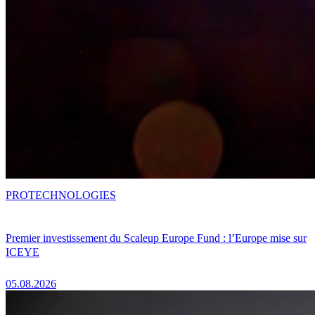
PRO
TECHNOLOGIES
Premier investissement du Scaleup Europe Fund : l’Europe mise sur
ICEYE
05.08.2026