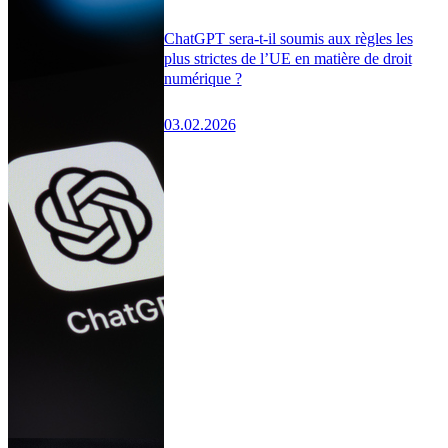
ChatGPT sera-t-il soumis aux règles les
plus strictes de l’UE en matière de droit
numérique ?
03.02.2026