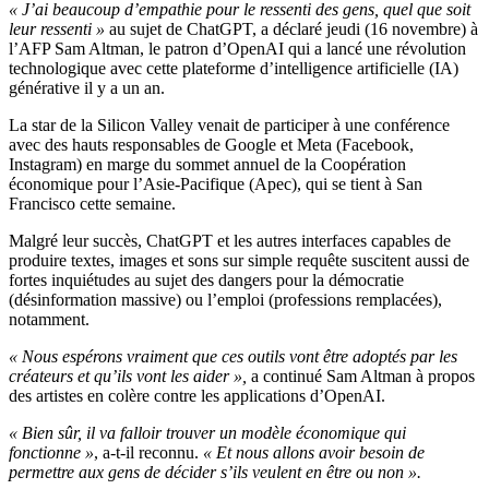
« J’ai beaucoup d’empathie pour le ressenti des gens, quel que soit
leur ressenti »
au sujet de ChatGPT, a déclaré jeudi (16 novembre) à
l’AFP Sam Altman, le patron d’OpenAI qui a lancé une révolution
technologique avec cette plateforme d’intelligence artificielle (IA)
générative il y a un an.
La star de la Silicon Valley venait de participer à une conférence
avec des hauts responsables de Google et Meta (Facebook,
Instagram) en marge du sommet annuel de la Coopération
économique pour l’Asie-Pacifique (Apec), qui se tient à San
Francisco cette semaine.
Malgré leur succès, ChatGPT et les autres interfaces capables de
produire textes, images et sons sur simple requête suscitent aussi de
fortes inquiétudes au sujet des dangers pour la démocratie
(désinformation massive) ou l’emploi (professions remplacées),
notamment.
« Nous espérons vraiment que ces outils vont être adoptés par les
créateurs et qu’ils vont les aider »,
a continué Sam Altman à propos
des artistes en colère contre les applications d’OpenAI.
« Bien sûr, il va falloir trouver un modèle économique qui
fonctionne »
, a-t-il reconnu.
« Et nous allons avoir besoin de
permettre aux gens de décider s’ils veulent en être ou non ».