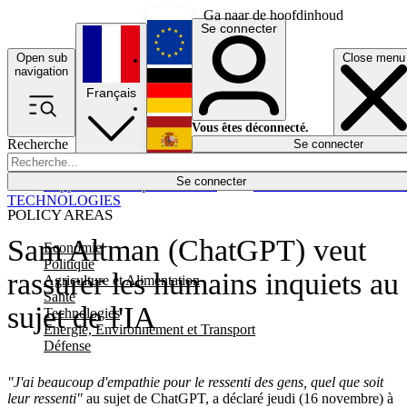
Ga naar de hoofdinhoud
Se connecter
Open sub
Close menu
English
navigation
Français
Deutsch
Vous êtes déconnecté.
Recherche
Se connecter
Español
Lumières éteintes
Se connecter
Rapporteur
Politique
Économie
Newsletters
Evénements
Em
TECHNOLOGIES
POLICY AREAS
Sam Altman (ChatGPT) veut
Economie
Politique
rassurer les humains inquiets au
Agriculture et Alimentation
Santé
sujet de l'IA
Technologies
Energie, Environnement et Transport
Défense
"J'ai beaucoup d'empathie pour le ressenti des gens, quel que soit
leur ressenti"
au sujet de ChatGPT, a déclaré jeudi (16 novembre) à