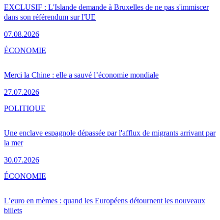
EXCLUSIF : L'Islande demande à Bruxelles de ne pas s'immiscer
dans son référendum sur l'UE
07.08.2026
ÉCONOMIE
Merci la Chine : elle a sauvé l’économie mondiale
27.07.2026
POLITIQUE
Une enclave espagnole dépassée par l'afflux de migrants arrivant par
la mer
30.07.2026
ÉCONOMIE
L’euro en mèmes : quand les Européens détournent les nouveaux
billets