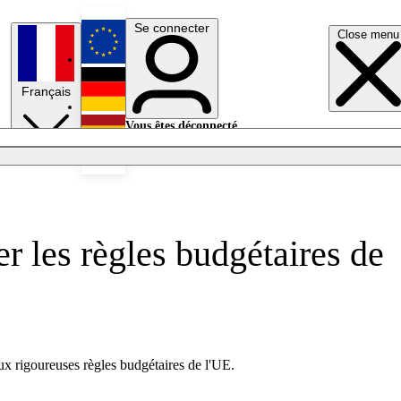
Se connecter
Close menu
English
Français
Deutsch
Vous êtes déconnecté.
Se connecter
Español
Lumières éteintes
r les règles budgétaires de
ux rigoureuses règles budgétaires de l'UE.