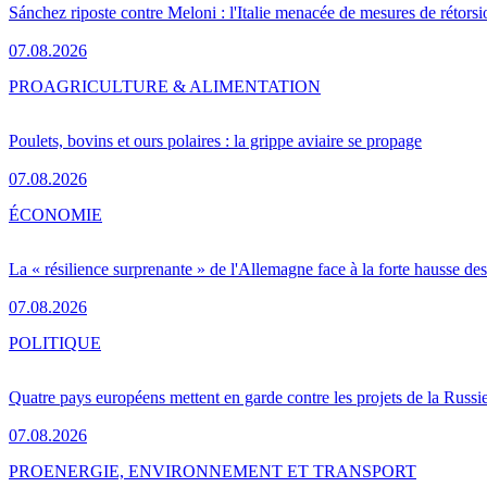
Sánchez riposte contre Meloni : l'Italie menacée de mesures de rétorsi
07.08.2026
PRO
AGRICULTURE & ALIMENTATION
Poulets, bovins et ours polaires : la grippe aviaire se propage
07.08.2026
ÉCONOMIE
La « résilience surprenante » de l'Allemagne face à la forte hausse de
07.08.2026
POLITIQUE
Quatre pays européens mettent en garde contre les projets de la Russi
07.08.2026
PRO
ENERGIE, ENVIRONNEMENT ET TRANSPORT