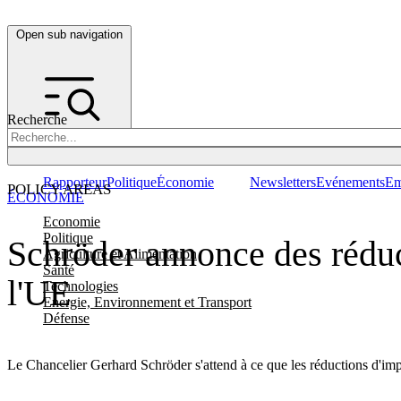
Open sub navigation
Recherche
Rapporteur
Politique
Économie
Newsletters
Evénements
Em
POLICY AREAS
ÉCONOMIE
Economie
Politique
Schröder annonce des réduct
Agriculture et Alimentation
Santé
l'UE
Technologies
Energie, Environnement et Transport
Défense
Le Chancelier Gerhard Schröder s'attend à ce que les réductions d'im