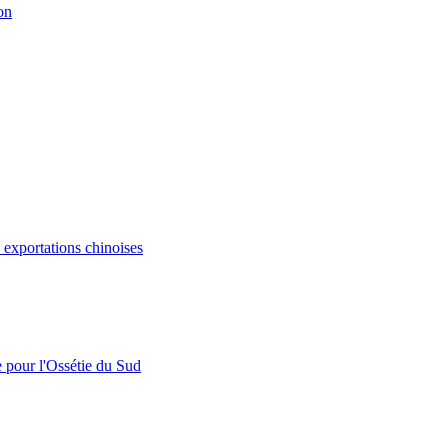
on
s exportations chinoises
e pour l'Ossétie du Sud