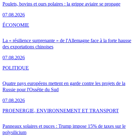
Poulets, bovins et ours polaires : la grippe aviaire se propage
07.08.2026
ÉCONOMIE
La « résilience surprenante » de l'Allemagne face à la forte hausse
des exportations chinoises
07.08.2026
POLITIQUE
Quatre pays européens mettent en garde contre les projets de la
Russie pour l'Ossétie du Sud
07.08.2026
PRO
ENERGIE, ENVIRONNEMENT ET TRANSPORT
Panneaux solaires et puces : Trump impose 15% de taxes sur le
polysilicium