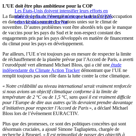
L’UE doit être plus ambitieuse pour la COP
Les États-Unis doivent intensifier leurs efforts en
La flambée des prix de l’énergie n’est que la dernière préoccupation
matière de financement climatique avant la COP26,
en date en vue du sommet des Nations unies sur le climat de
selon Ursula van der Leyen
novembre. D’autres problèmes vont être abordés tels que le manque
de vaccins pour les pays du Sud et le non-respect constant des
engagements pris par les pays développés en matière de financement
du climat pour les pays en développement.
Par ailleurs, l’UE n’est toujours pas en mesure de respecter la limite
de réchauffement de la planète prévue par l’Accord de Paris, a averti
l’eurodéputé vert allemand Michael Bloss, qui a cité une
étude
indépendante du Climate Action Tracker
démontrant que l’UE ne
remplit toujours pas son rôle dans la lutte contre la crise climatique.
«
Notre crédibilité au niveau international serait vraiment renforcée
si nous avions un objectif climatique conforme à la limite de
température de 2 °C ou de 1,5 °C, sans quoi il est vraiment difficile
pour l’Europe de dire aux autres qu’ils devraient prendre davantage
d’initiatives pour respecter l’Accord de Paris
», a déclaré Michael
Bloss lors de l’événement EURACTIV.
Plus que des promesses, ce sont des politiques concrètes qui sont
désormais cruciales, a ajouté Simone Tagliapietra, chargée de
recherche à Bruegel. «
Il est primordial de passer des objectifs à