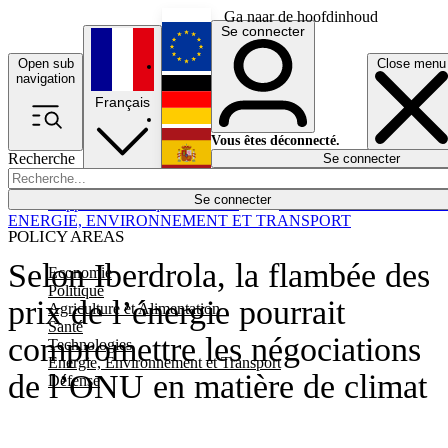
Ga naar de hoofdinhoud
Se connecter
Open sub
Close menu
English
navigation
Français
Deutsch
Vous êtes déconnecté.
Recherche
Se connecter
Español
Lumières éteintes
Se connecter
Rapporteur
Politique
Économie
Newsletters
Evénements
Em
ENERGIE, ENVIRONNEMENT ET TRANSPORT
POLICY AREAS
Selon Iberdrola, la flambée des
Economie
Politique
prix de l’énergie pourrait
Agriculture et Alimentation
Santé
compromettre les négociations
Technologies
Energie, Environnement et Transport
de l’ONU en matière de climat
Défense