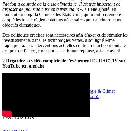
l’action à ce stade de la crise climatique. Il est très important de
disposer de plans de mise en œuvre clairs
», a-t-elle ajouté, en
pointant du doigt la Chine et les États-Unis, qui n’ont pas encore
adopté les lois et réglementations nécessaires pour atteindre leurs
objectifs climatiques.
Des politiques précises sont nécessaires afin d’axer et de stimuler les
investissements dans les technologies vertes, a souligné Mme
Tagliapietra. Les interventions actuelles contre la flambée mondiale
des prix de l’énergie ne sont pas la bonne réponse, a-t-elle averti.
> Regardez la vidéo complète de l’événement EURACTIV sur
YouTube (en anglais) :
Oct 4, 2021 - 16:15
Energie, Environnement et Transport
Energie & Climat
énergie fossile
énergies renouvelables
Fit for 55
prix de l'énergie
Print
Partager
LES PLUS LUS