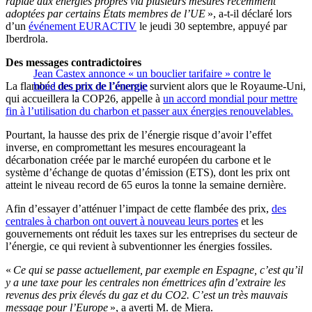
rapide aux énergies propres via plusieurs mesures récemment
adoptées par certains États membres de l’UE
», a-t-il déclaré lors
d’un
événement EURACTIV
le jeudi 30 septembre, appuyé par
Iberdrola.
Des messages contradictoires
Jean Castex annonce « un bouclier tarifaire » contre le
La flambée des prix de l’énergie survient alors que le Royaume-Uni,
bond des prix de l’énergie
qui accueillera la COP26, appelle à
un accord mondial pour mettre
fin à l’utilisation du charbon et passer aux énergies renouvelables.
Pourtant, la hausse des prix de l’énergie risque d’avoir l’effet
inverse, en compromettant les mesures encourageant la
décarbonation créée par le marché européen du carbone et le
système d’échange de quotas d’émission (ETS), dont les prix ont
atteint le niveau record de 65 euros la tonne la semaine dernière.
Afin d’essayer d’atténuer l’impact de cette flambée des prix,
des
centrales à charbon ont ouvert à nouveau leurs portes
et les
gouvernements ont réduit les taxes sur les entreprises du secteur de
l’énergie, ce qui revient à subventionner les énergies fossiles.
«
Ce qui se passe actuellement, par exemple en Espagne, c’est qu’il
y a une taxe pour les centrales non émettrices afin d’extraire les
revenus des prix élevés du gaz et du CO2. C’est un très mauvais
message pour l’Europe
», a averti M. de Miera.