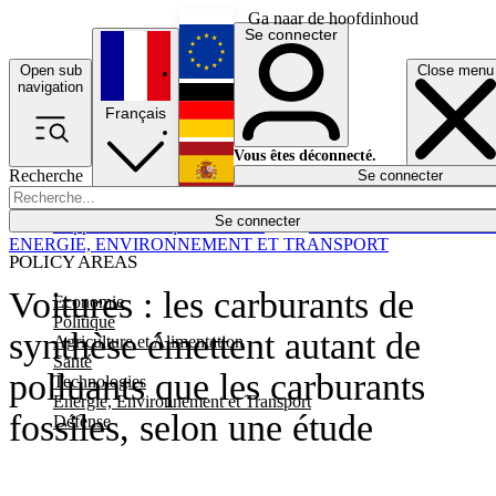
Ga naar de hoofdinhoud
Se connecter
Open sub
Close menu
English
navigation
Français
Deutsch
Vous êtes déconnecté.
Recherche
Se connecter
Español
Lumières éteintes
Se connecter
Rapporteur
Politique
Économie
Newsletters
Evénements
Em
ENERGIE, ENVIRONNEMENT ET TRANSPORT
POLICY AREAS
Voitures : les carburants de
Economie
Politique
synthèse émettent autant de
Agriculture et Alimentation
Santé
polluants que les carburants
Technologies
Energie, Environnement et Transport
fossiles, selon une étude
Défense