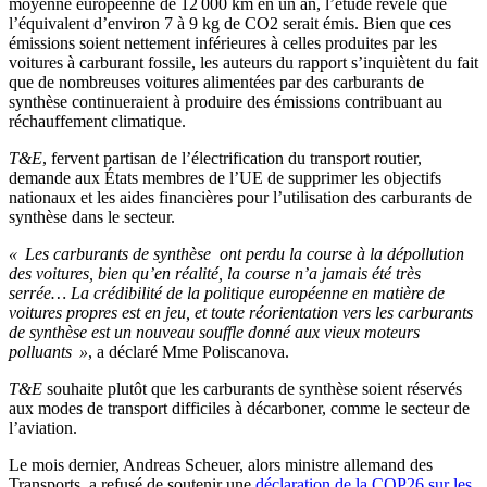
moyenne européenne de 12 000 km en un an, l’étude révèle que
l’équivalent d’environ 7 à 9 kg de CO2 serait émis. Bien que ces
émissions soient nettement inférieures à celles produites par les
voitures à carburant fossile, les auteurs du rapport s’inquiètent du fait
que de nombreuses voitures alimentées par des carburants de
synthèse continueraient à produire des émissions contribuant au
réchauffement climatique.
T&E
, fervent partisan de l’électrification du transport routier,
demande aux États membres de l’UE de supprimer les objectifs
nationaux et les aides financières pour l’utilisation des carburants de
synthèse dans le secteur.
« Les carburants de synthèse ont perdu la course à la dépollution
des voitures, bien qu’en réalité, la course n’a jamais été très
serrée… La crédibilité de la politique européenne en matière de
voitures propres est en jeu, et toute réorientation vers les carburants
de synthèse est un nouveau souffle donné aux vieux moteurs
polluants »
, a déclaré Mme Poliscanova.
T&E
souhaite plutôt que les carburants de synthèse soient réservés
aux modes de transport difficiles à décarboner, comme le secteur de
l’aviation.
Le mois dernier, Andreas Scheuer, alors ministre allemand des
Transports, a refusé de soutenir une
déclaration de la COP26 sur les