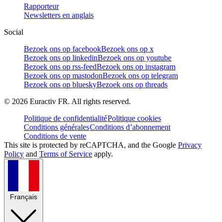
Rapporteur
Newsletters en anglais
Social
Bezoek ons op facebook
Bezoek ons op x
Bezoek ons op linkedin
Bezoek ons op youtube
Bezoek ons op rss-feed
Bezoek ons op instagram
Bezoek ons op mastodon
Bezoek ons op telegram
Bezoek ons op bluesky
Bezoek ons op threads
©
2026
Euractiv FR. All rights reserved.
Politique de confidentialité
Politique cookies
Conditions générales
Conditions d’abonnement
Conditions de vente
This site is protected by reCAPTCHA, and the Google
Privacy
Policy
and
Terms of Service
apply.
Français