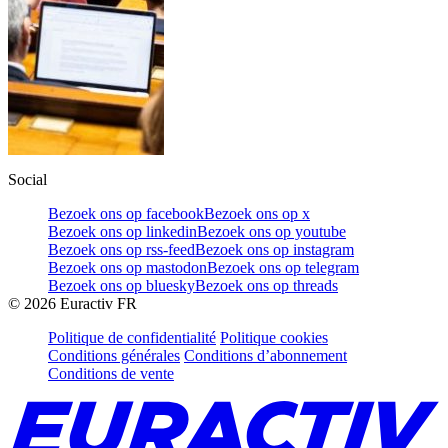
Social
Bezoek ons op facebook
Bezoek ons op x
Bezoek ons op linkedin
Bezoek ons op youtube
Bezoek ons op rss-feed
Bezoek ons op instagram
Bezoek ons op mastodon
Bezoek ons op telegram
Bezoek ons op bluesky
Bezoek ons op threads
©
2026
Euractiv FR
Politique de confidentialité
Politique cookies
Conditions générales
Conditions d’abonnement
Conditions de vente