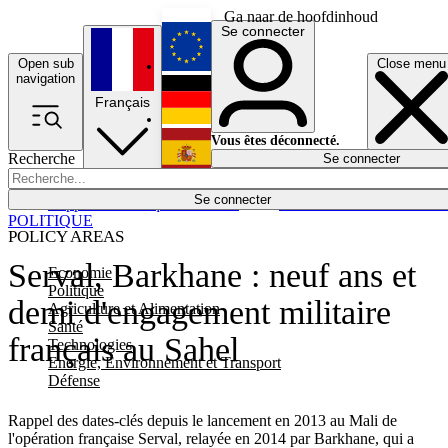
Ga naar de hoofdinhoud
Se connecter
Open sub
Close menu
English
navigation
Français
Deutsch
Vous êtes déconnecté.
Recherche
Se connecter
Español
Lumières éteintes
Se connecter
Rapporteur
Politique
Économie
Newsletters
Evénements
Em
POLITIQUE
POLICY AREAS
Serval, Barkhane : neuf ans et
Economie
Politique
demi d'engagement militaire
Agriculture et Alimentation
Santé
français au Sahel
Technologies
Energie, Environnement et Transport
Défense
Rappel des dates-clés depuis le lancement en 2013 au Mali de
l'opération française Serval, relayée en 2014 par Barkhane, qui a