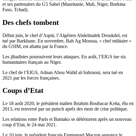
et ses partenaires du G5 Sahel (Mauritanie, Mali, Niger, Burkina
Faso, Tchad).
Des chefs tombent
Début juin, le chef d’Aqmi, l’Algérien Abdelmalek Droukdel, est
tué par Barkhane. En novembre, Bah Ag Moussa, « chef militaire »
du GSIM, est abattu par la France.
Les jihadistes poursuivent leurs attaques. En août, l’EIGS tue six
humanitaires français au Niger.
Le chef de l’EIGS, Adnan Abou Walid al-Sahraoui, sera tué en
2021 par les forces françaises.
Coups d’Etat
Le 18 août 2020, le président malien Ibrahim Boubacar Keïta, élu en
2013, est renversé par un putsch après des mois de crise politique.
Les relations entre Paris et Bamako se détériorent après un nouveau
coup d’Etat, le 24 mai 2021.
Le 10 juin, le président français Emmanuel Macron annonce le