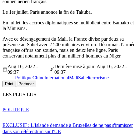
soutien aérien français.
Le 1er juillet, Paris annonce la fin de Takuba.
En juillet, les accrocs diplomatiques se multiplient entre Bamako et
la Minusma.
Avec ce désengagement du Mali, la France divise par deux sa
présence au Sahel avec 2 500 militaires environ. Désormais l’armée
française offrira son soutien, mais en deuxième ligne. Paris
conservant notamment plus d’un millier d’hommes au Niger.
Aug 16, 2022 -
Dernière mise à jour: Aug 16, 2022 -
09:37
09:37
Politique
Chine
International
Mali
Sahel
terrorisme
Print
Partager
LES PLUS LUS
POLITIQUE
EXCLUSIF : L'Islande demande à Bruxelles de ne pas s'immiscer
dans son référendum sur l'UE