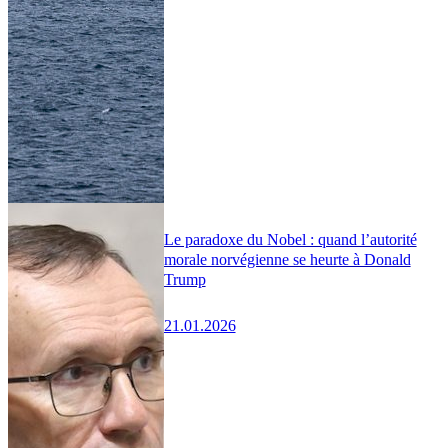
Le paradoxe du Nobel : quand l’autorité
morale norvégienne se heurte à Donald
Trump
21.01.2026