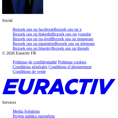
Social
Bezoek ons op facebook
Bezoek ons op x
Bezoek ons op linkedin
Bezoek ons op youtube
Bezoek ons op rss-feed
Bezoek ons op instagram
Bezoek ons op mastodon
Bezoek ons op telegram
Bezoek ons op bluesky
Bezoek ons op threads
©
2026
Euractiv FR
Politique de confidentialité
Politique cookies
Conditions générales
Conditions d’abonnement
Conditions de vente
Services
Media Solutions
Projets publics européens