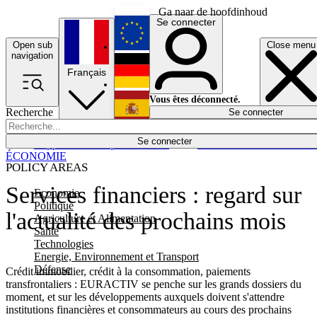
Ga naar de hoofdinhoud
Se connecter
Open sub
Close menu
English
navigation
Français
Deutsch
Vous êtes déconnecté.
Recherche
Se connecter
Español
Lumières éteintes
Se connecter
Rapporteur
Politique
Économie
Newsletters
Evénements
Em
ÉCONOMIE
POLICY AREAS
Services financiers : regard sur
Economie
Politique
l'actualité des prochains mois
Agriculture et Alimentation
Santé
Technologies
Energie, Environnement et Transport
Défense
Crédit immobilier, crédit à la consommation, paiements
transfrontaliers : EURACTIV se penche sur les grands dossiers du
moment, et sur les développements auxquels doivent s'attendre
institutions financières et consommateurs au cours des prochains