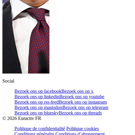
Social
Bezoek ons op facebook
Bezoek ons op x
Bezoek ons op linkedin
Bezoek ons op youtube
Bezoek ons op rss-feed
Bezoek ons op instagram
Bezoek ons op mastodon
Bezoek ons op telegram
Bezoek ons op bluesky
Bezoek ons op threads
©
2026
Euractiv FR
Politique de confidentialité
Politique cookies
Conditions générales
Conditions d’abonnement