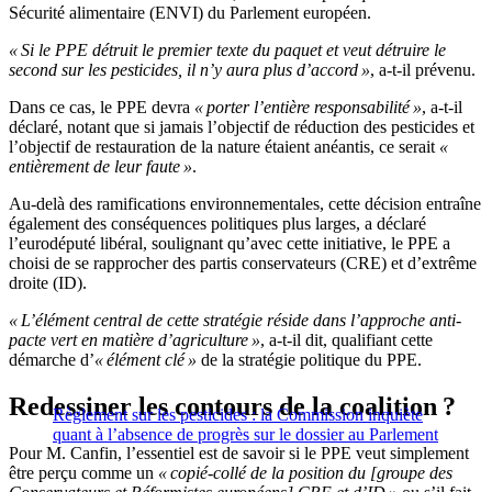
Sécurité alimentaire (ENVI) du Parlement européen.
« Si le PPE détruit le premier texte du paquet et veut détruire le
second sur les pesticides, il n’y aura plus d’accord »
, a-t-il prévenu.
Dans ce cas, le PPE devra
« porter l’entière responsabilité »
, a-t-il
déclaré, notant que si jamais l’objectif de réduction des pesticides et
l’objectif de restauration de la nature étaient anéantis, ce serait
«
entièrement de leur faute »
.
Au-delà des ramifications environnementales, cette décision entraîne
également des conséquences politiques plus larges, a déclaré
l’eurodéputé libéral, soulignant qu’avec cette initiative, le PPE a
choisi de se rapprocher des partis conservateurs (CRE) et d’extrême
droite (ID).
« L’élément central de cette stratégie réside dans l’approche anti-
pacte vert en matière d’agriculture »
, a-t-il dit, qualifiant cette
démarche d’
« élément clé »
de la stratégie politique du PPE.
Redessiner les contours de la coalition ?
Règlement sur les pesticides : la Commission inquiète
quant à l’absence de progrès sur le dossier au Parlement
Pour M. Canfin, l’essentiel est de savoir si le PPE veut simplement
être perçu comme un
« copié-collé de la position du [groupe des