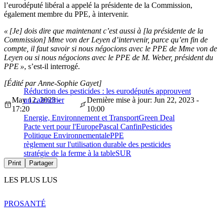
l’eurodéputé libéral a appelé la présidente de la Commission,
également membre du PPE, à intervenir.
« [Je] dois dire que maintenant c’est aussi à [la présidente de la
Commission] Mme von der Leyen d’intervenir, parce qu’en fin de
compte, il faut savoir si nous négocions avec le PPE de Mme von de
Leyen ou si nous négocions avec le PPE de M. Weber, président du
PPE »
, s’est-il interrogé.
[Édité par Anne-Sophie Gayet]
Réduction des pesticides : les eurodéputés approuvent
May 12, 2023 -
un calendrier
Dernière mise à jour: Jun 22, 2023 -
17:20
10:00
Energie, Environnement et Transport
Green Deal
Pacte vert pour l'Europe
Pascal Canfin
Pesticides
Politique Environnementale
PPE
règlement sur l'utilisation durable des pesticides
stratégie de la ferme à la table
SUR
Print
Partager
LES PLUS LUS
PRO
SANTÉ