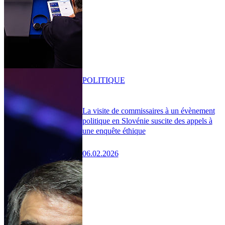
POLITIQUE
La visite de commissaires à un évènement
politique en Slovénie suscite des appels à
une enquête éthique
06.02.2026