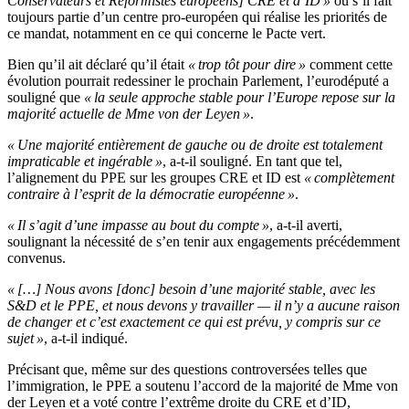
Conservateurs et Réformistes européens] CRE et d’ID »
ou s’il fait
toujours partie d’un centre pro-européen qui réalise les priorités de
ce mandat, notamment en ce qui concerne le Pacte vert.
Bien qu’il ait déclaré qu’il était
« trop tôt pour dire »
comment cette
évolution pourrait redessiner le prochain Parlement, l’eurodéputé a
souligné que
« la seule approche stable pour l’Europe repose sur la
majorité actuelle de Mme von der Leyen »
.
« Une majorité entièrement de gauche ou de droite est totalement
impraticable et ingérable »
, a-t-il souligné. En tant que tel,
l’alignement du PPE sur les groupes CRE et ID est
« complètement
contraire à l’esprit de la démocratie européenne »
.
« Il s’agit d’une impasse au bout du compte »
, a-t-il averti,
soulignant la nécessité de s’en tenir aux engagements précédemment
convenus.
« […] Nous avons [donc] besoin d’une majorité stable, avec les
S&D et le PPE, et nous devons y travailler — il n’y a aucune raison
de changer et c’est exactement ce qui est prévu, y compris sur ce
sujet »
, a-t-il indiqué.
Précisant que, même sur des questions controversées telles que
l’immigration, le PPE a soutenu l’accord de la majorité de Mme von
der Leyen et a voté contre l’extrême droite du CRE et d’ID,