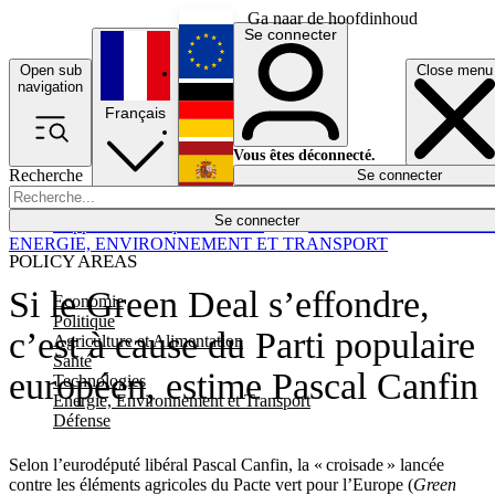
Ga naar de hoofdinhoud
Se connecter
Open sub
Close menu
English
navigation
Français
Deutsch
Vous êtes déconnecté.
Recherche
Se connecter
Español
Lumières éteintes
Se connecter
Rapporteur
Politique
Économie
Newsletters
Evénements
Em
ENERGIE, ENVIRONNEMENT ET TRANSPORT
POLICY AREAS
Si le Green Deal s’effondre,
Economie
Politique
c’est à cause du Parti populaire
Agriculture et Alimentation
Santé
européen, estime Pascal Canfin
Technologies
Energie, Environnement et Transport
Défense
Selon l’eurodéputé libéral Pascal Canfin, la « croisade » lancée
contre les éléments agricoles du Pacte vert pour l’Europe (
Green