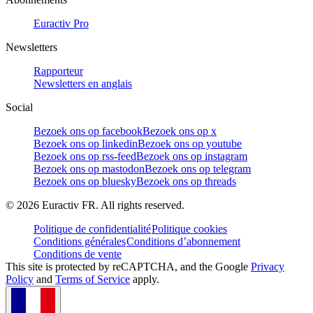
Euractiv Pro
Newsletters
Rapporteur
Newsletters en anglais
Social
Bezoek ons op facebook
Bezoek ons op x
Bezoek ons op linkedin
Bezoek ons op youtube
Bezoek ons op rss-feed
Bezoek ons op instagram
Bezoek ons op mastodon
Bezoek ons op telegram
Bezoek ons op bluesky
Bezoek ons op threads
©
2026
Euractiv FR. All rights reserved.
Politique de confidentialité
Politique cookies
Conditions générales
Conditions d’abonnement
Conditions de vente
This site is protected by reCAPTCHA, and the Google
Privacy
Policy
and
Terms of Service
apply.