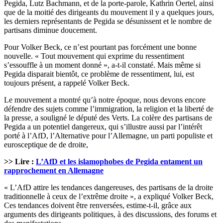
Pegida, Lutz Bachmann, et de la porte-parole, Kathrin Oertel, ainsi
que de la moitié des dirigeants du mouvement il y a quelques jours,
les derniers représentants de Pegida se désunissent et le nombre de
partisans diminue doucement.
Pour Volker Beck, ce n’est pourtant pas forcément une bonne
nouvelle. « Tout mouvement qui exprime du ressentiment
s’essouffle à un moment donné », a-t-il constaté. Mais même si
Pegida disparait bientôt, ce problème de ressentiment, lui, est
toujours présent, a rappelé Volker Beck.
Le mouvement a montré qu’à notre époque, nous devons encore
défendre des sujets comme l’immigration, la religion et la liberté de
la presse, a souligné le député des Verts. La colère des partisans de
Pegida a un potentiel dangereux, qui s’illustre aussi par l’intérêt
porté à l’AfD, l’Alternative pour l’Allemagne, un parti populiste et
eurosceptique de de droite,
>> Lire :
L’AfD et les islamophobes de Pegida entament un
rapprochement en Allemagne
« L’AfD attire les tendances dangereuses, des partisans de la droite
traditionnelle à ceux de l’extrême droite », a expliqué Volker Beck,
Ces tendances doivent être renversées, estime-t-il, grâce aux
arguments des dirigeants politiques, à des discussions, des forums et