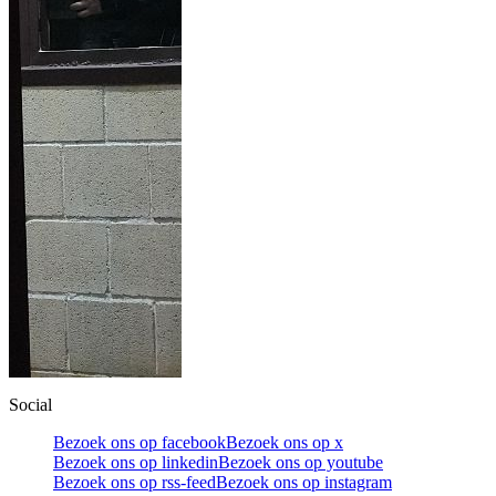
Social
Bezoek ons op facebook
Bezoek ons op x
Bezoek ons op linkedin
Bezoek ons op youtube
Bezoek ons op rss-feed
Bezoek ons op instagram