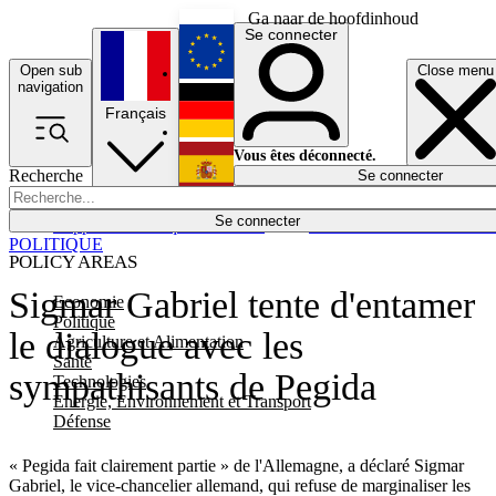
Ga naar de hoofdinhoud
Se connecter
Open sub
Close menu
English
navigation
Français
Deutsch
Vous êtes déconnecté.
Recherche
Se connecter
Español
Lumières éteintes
Se connecter
Rapporteur
Politique
Économie
Newsletters
Evénements
Em
POLITIQUE
POLICY AREAS
Sigmar Gabriel tente d'entamer
Economie
Politique
le dialogue avec les
Agriculture et Alimentation
Santé
sympathisants de Pegida
Technologies
Energie, Environnement et Transport
Défense
« Pegida fait clairement partie » de l'Allemagne, a déclaré Sigmar
Gabriel, le vice-chancelier allemand, qui refuse de marginaliser les