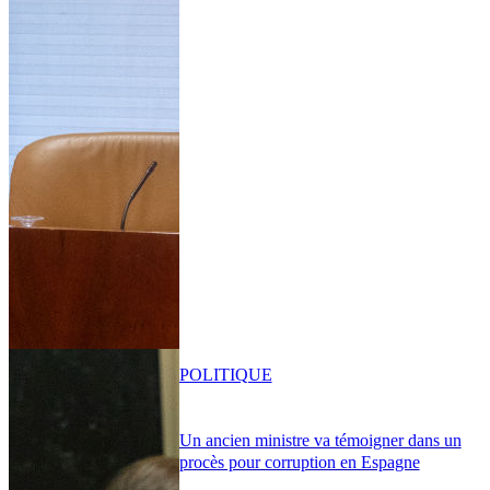
POLITIQUE
Un ancien ministre va témoigner dans un
procès pour corruption en Espagne