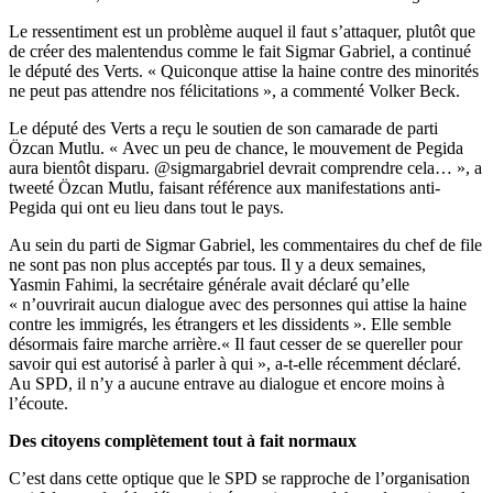
Le ressentiment est un problème auquel il faut s’attaquer, plutôt que
de créer des malentendus comme le fait Sigmar Gabriel, a continué
le député des Verts. « Quiconque attise la haine contre des minorités
ne peut pas attendre nos félicitations », a commenté Volker Beck.
Le député des Verts a reçu le soutien de son camarade de parti
Özcan Mutlu. « Avec un peu de chance, le mouvement de Pegida
aura bientôt disparu. @sigmargabriel devrait comprendre cela… », a
tweeté Özcan Mutlu, faisant référence aux manifestations anti-
Pegida qui ont eu lieu dans tout le pays.
Au sein du parti de Sigmar Gabriel, les commentaires du chef de file
ne sont pas non plus acceptés par tous. Il y a deux semaines,
Yasmin Fahimi, la secrétaire générale avait déclaré qu’elle
« n’ouvrirait aucun dialogue avec des personnes qui attise la haine
contre les immigrés, les étrangers et les dissidents ». Elle semble
désormais faire marche arrière.« Il faut cesser de se quereller pour
savoir qui est autorisé à parler à qui », a-t-elle récemment déclaré.
Au SPD, il n’y a aucune entrave au dialogue et encore moins à
l’écoute.
Des citoyens complètement tout à fait normaux
C’est dans cette optique que le SPD se rapproche de l’organisation