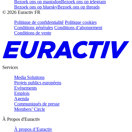
Bezoek ons op mastodon
Bezoek ons op telegram
Bezoek ons op bluesky
Bezoek ons op threads
©
2026
Euractiv FR
Politique de confidentialité
Politique cookies
Conditions générales
Conditions d’abonnement
Conditions de vente
Services
Media Solutions
Projets publics européens
Evénements
Emplois
Agenda
Communiqués de presse
Members’ Circle
À Propos d'Euractiv
À propos d’Euractiv