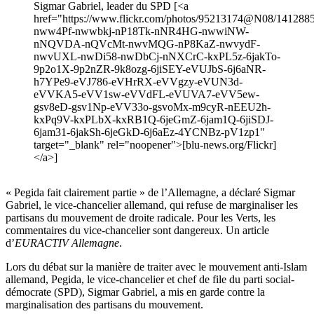
Sigmar Gabriel, leader du SPD [<a
href="https://www.flickr.com/photos/95213174@N08/14128853
nww4Pf-nwwbkj-nP18Tk-nNR4HG-nwwiNW-
nNQVDA-nQVcMt-nwvMQG-nP8KaZ-nwvydF-
nwvUXL-nwDi58-nwDbCj-nNXCrC-kxPL5z-6jakTo-
9p2o1X-9p2nZR-9k8ozg-6jiSEY-eVUJbS-6j6aNR-
h7YPe9-eVJ786-eVHrRX-eVVgzy-eVUN3d-
eVVKA5-eVV1sw-eVVdFL-eVUVA7-eVV5ew-
gsv8eD-gsv1Np-eVV33o-gsvoMx-m9cyR-nEEU2h-
kxPq9V-kxPLbX-kxRB1Q-6jeGmZ-6jam1Q-6jiSDJ-
6jam31-6jakSh-6jeGkD-6j6aEz-4YCNBz-pV1zp1"
target="_blank" rel="noopener">[blu-news.org/Flickr]
</a>]
« Pegida fait clairement partie » de l’Allemagne, a déclaré Sigmar
Gabriel, le vice-chancelier allemand, qui refuse de marginaliser les
partisans du mouvement de droite radicale. Pour les Verts, les
commentaires du vice-chancelier sont dangereux. Un article
d’
EURACTIV
Allemagne
.
Lors du débat sur la manière de traiter avec le mouvement anti-Islam
allemand, Pegida, le vice-chancelier et chef de file du parti social-
démocrate (SPD), Sigmar Gabriel, a mis en garde contre la
marginalisation des partisans du mouvement.