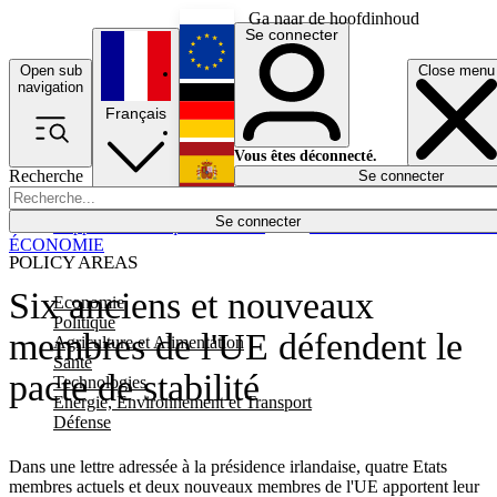
Ga naar de hoofdinhoud
Se connecter
Open sub
Close menu
English
navigation
Français
Deutsch
Vous êtes déconnecté.
Recherche
Se connecter
Español
Lumières éteintes
Se connecter
Rapporteur
Politique
Économie
Newsletters
Evénements
Em
ÉCONOMIE
POLICY AREAS
Six anciens et nouveaux
Economie
Politique
membres de l'UE défendent le
Agriculture et Alimentation
Santé
pacte de stabilité
Technologies
Energie, Environnement et Transport
Défense
Dans une lettre adressée à la présidence irlandaise, quatre Etats
membres actuels et deux nouveaux membres de l'UE apportent leur