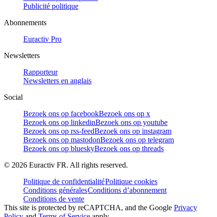
Publicité politique
Abonnements
Euractiv Pro
Newsletters
Rapporteur
Newsletters en anglais
Social
Bezoek ons op facebook
Bezoek ons op x
Bezoek ons op linkedin
Bezoek ons op youtube
Bezoek ons op rss-feed
Bezoek ons op instagram
Bezoek ons op mastodon
Bezoek ons op telegram
Bezoek ons op bluesky
Bezoek ons op threads
©
2026
Euractiv FR. All rights reserved.
Politique de confidentialité
Politique cookies
Conditions générales
Conditions d’abonnement
Conditions de vente
This site is protected by reCAPTCHA, and the Google
Privacy
Policy
and
Terms of Service
apply.