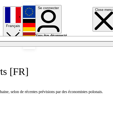
Se connecter
Close menu
English
Français
Deutsch
Vous êtes déconnecté.
Se connecter
Español
Lumières éteintes
rts [FR]
chaine, selon de récentes prévisions par des économistes polonais.