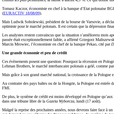
Tomasz Kaczor, économiste en chef à la banque d’Etat polonaise BGK, a
(
EURACTIV 18/08/09
).
Mais Ludwik Sobolewski, président de la bourse de Varsovie, a décla
optimiste pour le marché polonais. Il est certain que la dépression fin
Les analystes restent convaincus que la situation s’améliorera mois ap
passée était exceptionnellement faible, a affirmé Grzegorz Maliszews
Marcin Mrowiec, l’économiste en chef de la banque Pekao, cité par
D
Une grande économie et peu de crédit
Ces évènements posent une question: Pourquoi la récession en Pologne 
Lehman Brothers, le marché interbancaire polonais a gelé, comme parto
Mais grâce à son grand marché national, la croissance de la Pologne es
Au contraire des pays baltes ou de la Hongrie, la Pologne est entrée d
FMI.
De plus, le système de crédit est moins développé en Pologne qu’aux Et
dans une tribune libre de la
Gazeta Wyborcza
, lundi (17 août).
Malgré la reprise des prochaines années, nous devrons faire face à un g