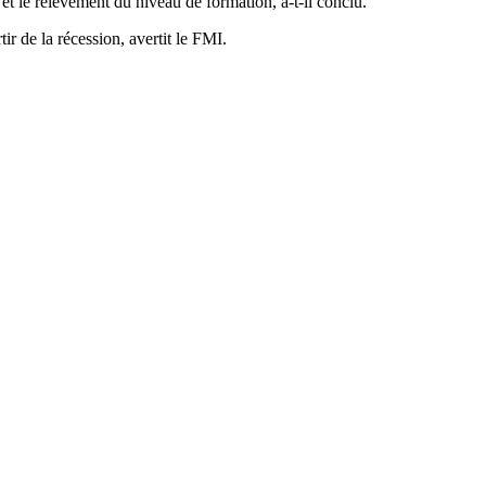
t le relèvement du niveau de formation, a-t-il conclu.
ir de la récession, avertit le FMI.