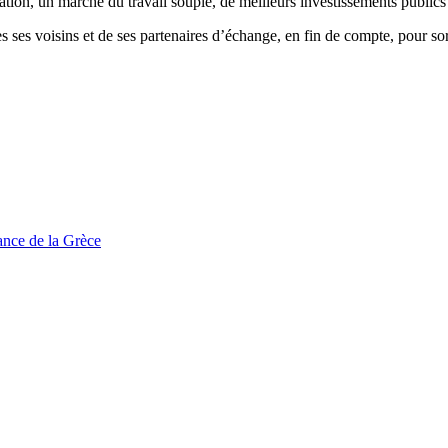
ion, un marché du travail souple, de meilleurs investissements publics e
 ses voisins et de ses partenaires d’échange, en fin de compte, pour sort
tance de la Grèce