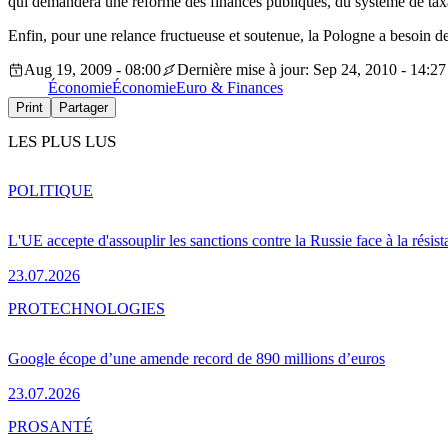
qui demandera une réforme des finances publiques, du système de taxat
Enfin, pour une relance fructueuse et soutenue, la Pologne a besoin des
Aug 19, 2009 - 08:00
Dernière mise à jour: Sep 24, 2010 - 14:27
Économie
Économie
Euro & Finances
Print
Partager
LES PLUS LUS
POLITIQUE
L'UE accepte d'assouplir les sanctions contre la Russie face à la résis
23.07.2026
PRO
TECHNOLOGIES
Google écope d’une amende record de 890 millions d’euros
23.07.2026
PRO
SANTÉ