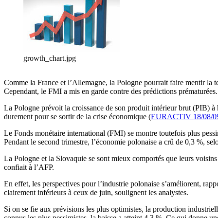
growth_chart.jpg
Comme la France et l’Allemagne, la Pologne pourrait faire mentir la te
Cependant, le FMI a mis en garde contre des prédictions prématuré
La Pologne prévoit la croissance de son produit intérieur brut (PIB) à
durement pour se sortir de la crise économique (
EURACTIV 18/08/0
Le Fonds monétaire international (FMI) se montre toutefois plus pess
Pendant le second trimestre, l’économie polonaise a crû de 0,3 %, sel
La Pologne et la Slovaquie se sont mieux comportés que leurs voisins
confiait à l’AFP.
En effet, les perspectives pour l’industrie polonaise s’améliorent, rapp
clairement inférieurs à ceux de juin, soulignent les analystes.
Si on se fie aux prévisions les plus optimistes, la production industri
connus les plus pessimistes, la baisse a atteint 4,3 %. Ce qui donne 