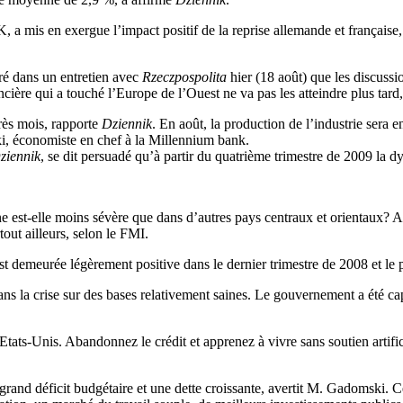
 mis en exergue l’impact positif de la reprise allemande et française,
ré dans un entretien avec
Rzeczpospolita
hier (18 août) que les discussio
ancière qui a touché l’Europe de l’Ouest ne va pas les atteindre plus tar
rès mois, rapporte
Dziennik
. En août, la production de l’industrie sera 
ki, économiste en chef à la Millennium bank.
ziennik
, se dit persuadé qu’à partir du quatrième trimestre de 2009 la 
est-elle moins sévère que dans d’autres pays centraux et orientaux? A 
ut ailleurs, selon le FMI.
t demeurée légèrement positive dans le dernier trimestre de 2008 et le 
ans la crise sur des bases relativement saines. Le gouvernement a été ca
ats-Unis. Abandonnez le crédit et apprenez à vivre sans soutien artific
rand déficit budgétaire et une dette croissante, avertit M. Gadomski. Ce