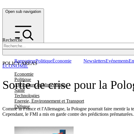
Open sub navigation
Recherche
Rapporteur
Politique
Économie
Newsletters
Evénements
Em
POLICY AREAS
ÉCONOMIE
Economie
Politique
Sortie de crise pour la Pol
Agriculture et Alimentation
Santé
Technologies
Energie, Environnement et Transport
Défense
Comme la France et l'Allemagne, la Pologne pourrait faire mentir la te
Cependant, le FMI a mis en garde contre des prédictions prématuré