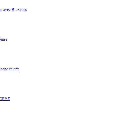
se avec Bruxelles
fense
nche l'alerte
 ICEYE