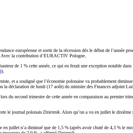
ndance européenne et sortir de la récession dès le début de l’année pro
es. Avec la contribution d’EURACTIV Pologne.
 hauteur de 1 % cette année, ce qui en ferait une exception notable dans
9
).
imiste, et a souligné que l’économie polonaise va probablement diminue
on la déclaration de lundi (17 août) du ministre des Finances adjoint L
 lors du second trimestre de cette année en comparaison au premier tri
orte le journal polonais
Dziennik
. Alors qu’on a vu en juillet le dixième
elle en juillet n’a diminué que de 1,5 % (après avoir chuté de 4,3 % le m
une moyenne de 2,9 %, a affirmé
Dziennik
.