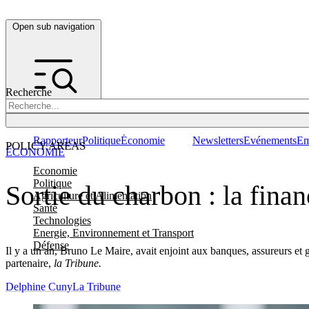
Open sub navigation
Recherche
Rapporteur
Politique
Économie
Newsletters
Evénements
Em
POLICY AREAS
ÉCONOMIE
Economie
Politique
Sortie du charbon : la fina
Agriculture et Alimentation
Santé
Technologies
Energie, Environnement et Transport
Défense
Il y a un an, Bruno Le Maire, avait enjoint aux banques, assureurs et g
partenaire,
la Tribune.
Delphine Cuny
La Tribune