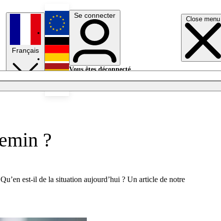
Se connecter
Close menu
English
Français
Deutsch
Vous êtes déconnecté.
Se connecter
Español
Lumières éteintes
hemin ?
Qu’en est-il de la situation aujourd’hui ? Un article de notre