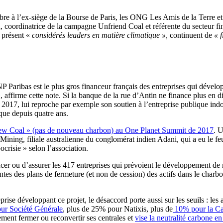
mbre à l’ex-siège de la Bourse de Paris, les ONG Les Amis de la Terre 
n, coordinatrice de la campagne Unfriend Coal et référente du secteur fi
à présent «
considérés leaders en matière climatique »,
continuent de
« f
Paribas est le plus gros financeur français des entreprises qui dévelo
 affirme cette note. Si la banque de la rue d’Antin ne finance plus en d
in 2017, lui reproche par exemple son soutien à l’entreprise publique i
ique depuis quatre ans.
ew Coal » (pas de nouveau charbon) au One Planet Summit de 2017
. U
Mining, filiale australienne du conglomérat indien Adani, qui a eu le f
risie » selon l’association.
 ou d’assurer les 417 entreprises qui prévoient le développement de nou
ientes des plans de fermeture (et non de cession) des actifs dans le char
eprise développant ce projet, le désaccord porte aussi sur les seuils : les
ur Société Générale
, plus de 25% pour Natixis, plus de
10% pour la Ca
ent fermer ou reconvertir ses centrales et
vise la neutralité carbone e