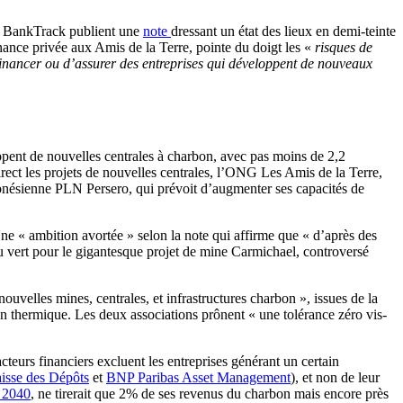
et BankTrack publient une
note
dressant un état des lieux en demi-teinte
nance privée aux Amis de la Terre, pointe du doigt les «
risques de
inancer ou d’assurer des entreprises qui développent de nouveaux
ppent de nouvelles centrales à charbon, avec pas moins de 2,2
irect les projets de nouvelles centrales, l’ONG Les Amis de la Terre,
ndonésienne PLN Persero, qui prévoit d’augmenter ses capacités de
ne « ambition avortée » selon la note qui affirme que « d’après des
eu vert pour le gigantesque projet de mine Carmichael, controversé
velles mines, centrales, et infrastructures charbon », issues de la
bon thermique. Les deux associations prônent « une tolérance zéro vis-
 acteurs financiers excluent les entreprises générant un certain
isse des Dépôts
et
BNP Paribas Asset Management
), et non de leur
n 2040
, ne tirerait que 2% de ses revenus du charbon mais encore près