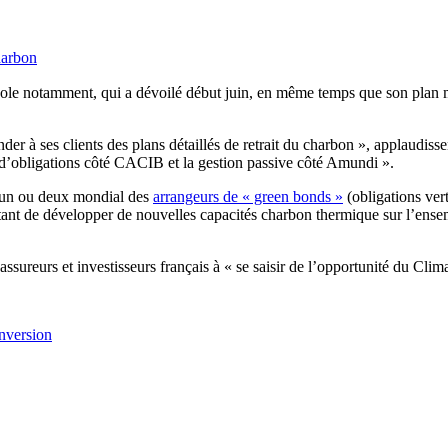
harbon
ole notamment, qui a dévoilé début juin, en même temps que son plan m
er à ses clients des plans détaillés de retrait du charbon », applaudisse
t d’obligations côté CACIB et la gestion passive côté Amundi ».
 un ou deux mondial des
arrangeurs de « green bonds »
(obligations vert
etant de développer de nouvelles capacités charbon thermique sur l’ensem
assureurs et investisseurs français à « se saisir de l’opportunité du Cli
onversion