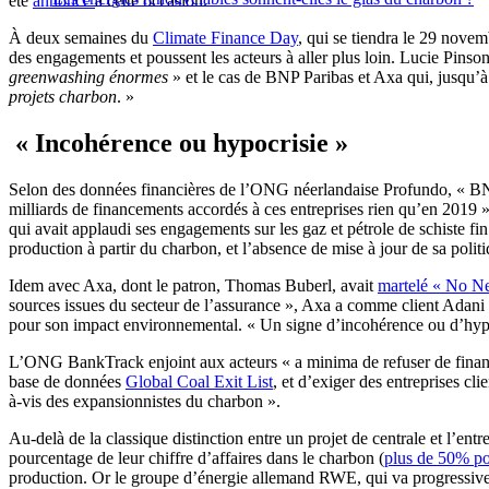
été
annoncé
à cette occasion.
À deux semaines du
Climate Finance Day
, qui se tiendra le 29 nove
des engagements et poussent les acteurs à aller plus loin. Lucie Pinso
greenwashing énormes
» et le cas de BNP Paribas et Axa qui, jusqu’
projets charbon
. »
« Incohérence ou hypocrisie »
Selon des données financières de l’ONG néerlandaise Profundo, « BNP 
milliards de financements accordés à ces entreprises rien qu’en 2019 »,
qui avait applaudi ses engagements sur les gaz et pétrole de schiste f
production à partir du charbon, et l’absence de mise à jour de sa polit
Idem avec Axa, dont le patron, Thomas Buberl, avait
martelé « No N
sources issues du secteur de l’assurance », Axa a comme client Adani 
pour son impact environnemental. « Un signe d’incohérence ou d’hypoc
L’ONG BankTrack enjoint aux acteurs « a minima de refuser de financer
base de données
Global Coal Exit List
, et d’exiger des entreprises cl
à-vis des expansionnistes du charbon ».
Au-delà de la classique distinction entre un projet de centrale et l’entr
pourcentage de leur chiffre d’affaires dans le charbon (
plus de 50% po
production. Or le groupe d’énergie allemand RWE, qui va progressivem