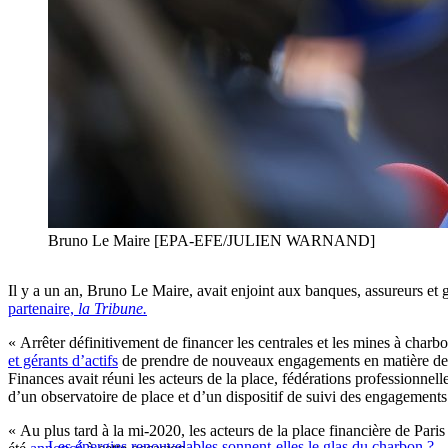
Bruno Le Maire [EPA-EFE/JULIEN WARNAND]
Il y a un an, Bruno Le Maire, avait enjoint aux banques, assureurs et g
partenaire,
la Tribune.
« Arrêter définitivement de financer les centrales et les mines à char
et gérants d’actifs
de prendre de nouveaux engagements en matière de « fi
Finances avait réuni les acteurs de la place, fédérations professionnell
d’un observatoire de place et d’un dispositif de suivi des engagement
« Au plus tard à la mi-2020, les acteurs de la place financière de Paris
Les énergies renouvelables sonnent-elles le glas du charbon ?