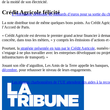
de la moitié de son électricité.
Crédit Agricole félicité
L’Allemagne débloque 40 milliards d’euros pour sa sortie du c
La note distribue tout de même quelques bons points. Au Crédit Agric
l’Accord de Paris.
« Crédit Agricole est devenu le premier grand acteur financier à demand
concrète, dans tous les métiers, « y compris les émissions d’actions e
Pourtant, la
stratégie présentée en juin par le Crédit Agricole
, numéro
s’engage à ne plus travailler avec les entreprises développant ou proj
infrastructures de transport). »
Jouant son rôle d’aiguillon, Les Amis de la Terre appelle les banques, 
décembre
, pour rehausser le niveau de leurs engagements.
Les régions charbonnières de l’UE attendent des aides à la rec