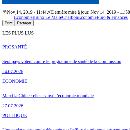
Nov 14, 2019 - 11:44
Dernière mise à jour: Nov 14, 2019 - 11:58
Économie
Bruno Le Maire
Charbon
Économie
Euro & Finances
Print
Partager
LES PLUS LUS
PRO
SANTÉ
Sept pays votent contre le programme de santé de la Commission
24.07.2026
ÉCONOMIE
Merci la Chine : elle a sauvé l’économie mondiale
27.07.2026
POLITIQUE
Une enclave espagnole dépassée par l'afflux de migrants arrivant par 