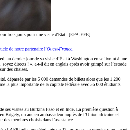
r trois jours pour une visite d'Etat . [EPA-EFE]
ticle de notre partenaire l’
Ouest-France
.
di au dernier jour de sa visite d’État à Washington en se livrant à une
 soyez directs ! »
,
a-t-il dit en anglais après avoir grimpé sur l’estrade
sur des chaises.
rsité, dépassée par les 5 000 demandes de billets alors que les 1 200
rme la plus importante de la capitale fédérale avec 36 000 étudiants.
 ses visites au Burkina Faso et en Inde. La première question à
uben Brigety, un ancien ambassadeur auprès de l’Union africaine et
par des membres choisis dans l’assistance.
qué à l’AFP India, une étudiante de 22 ans assise au premier rang, avant