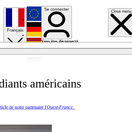
Se connecter
Close menu
English
Français
Deutsch
Vous êtes déconnecté.
Se connecter
Español
Lumières éteintes
diants américains
ticle de notre partenaire l'
Ouest-France
.