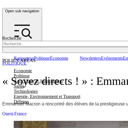
Open sub navigation
Recherche
Rapporteur
Politique
Économie
Newsletters
Evénements
Em
POLICY AREAS
POLITIQUE
Economie
Politique
« Soyez directs ! » : Emma
Agriculture et Alimentation
Santé
Technologies
Energie, Environnement et Transport
Défense
Emmanuel Macron a rencontré des élèves de la prestigieuse un
Ouest-France