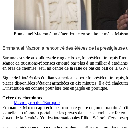
Emmanuel Macron à un dîner donné en son honeur à la Maison Bl
Emmanuel Macron a rencontré des élèves de la prestigieuse un
Sur une estrade aux allures de ring de boxe, le président français Emm
séance de questions-réponses entouré par plus d’un millier d’étudiants
en bras de chemise, seul au centre de la salle de basket-ball de la GWU
Signe de l’intérêt des étudiants américains pour le président français, 
places disponibles s’étaient arrachées en dix minutes. Il a été chaleur
L’institution est connue pour être très engagée en politique.
Grève des cheminots
Macron, roi de l’Europe ?
Emmanuel Macron apprécie beaucoup ce genre de joute oratoire à bâton
laquelle il a répondu portait sur les grèves dans les chemins de fer e
doyen de la faculté d’études internationales Elliott School. Certaines 
« Je suis intéressée par ce que le président a à dire sur la politique 