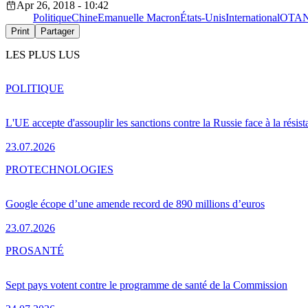
Apr 26, 2018 - 10:42
Politique
Chine
Emanuelle Macron
États-Unis
International
OTA
Print
Partager
LES PLUS LUS
POLITIQUE
L'UE accepte d'assouplir les sanctions contre la Russie face à la résis
23.07.2026
PRO
TECHNOLOGIES
Google écope d’une amende record de 890 millions d’euros
23.07.2026
PRO
SANTÉ
Sept pays votent contre le programme de santé de la Commission