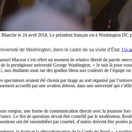
anche le 24 avril 2018. Le président français est à Washington DC pou
iversité de Washington, dans le cadre de sa visite d’État.
Un ar
anuel Macron s’est offert un moment de relative liberté de parole mercre
 de la prestigieuse université George Washington. « Je suis là pour vous,
, aux étudiants assis sur des gradins bleus aux couleurs de l’équipe ou 
les spectateurs avaient été choisis par tirage au sort organisé par l’unive
eusement accueilli par une ovation debout, dans une université qui s’affi
s rompus, une forme de communication directe avec la jeunesse lors de
n France. Le flot de questions devait être contrôlé par le modérateur, Re
questions ont été rassemblées par courriel, d’autres doivent être posées 
européenne, la Syrie et la dénucléarisation de la Corée du Nord », a expli