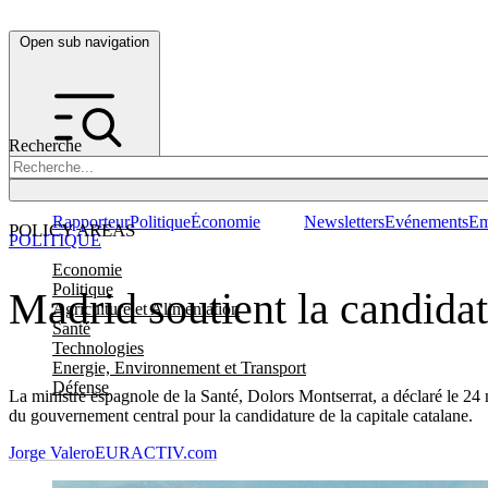
Open sub navigation
Recherche
Rapporteur
Politique
Économie
Newsletters
Evénements
Em
POLICY AREAS
POLITIQUE
Economie
Politique
Madrid soutient la candida
Agriculture et Alimentation
Santé
Technologies
Energie, Environnement et Transport
Défense
La ministre espagnole de la Santé, Dolors Montserrat, a déclaré le 24
du gouvernement central pour la candidature de la capitale catalane.
Jorge Valero
EURACTIV.com