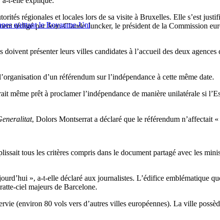
a-t-elle expliqué.
rités régionales et locales lors de sa visite à Bruxelles. Elle s’est justi
éennes quittant le Royaume-Uni
ent rédigé par Jean-Claude Juncker, le président de la Commission euro
 doivent présenter leurs villes candidates à l’accueil des deux agences d’
ur l’organisation d’un référendum sur l’indépendance à cette même date.
rait même prêt à proclamer l’indépendance de manière unilatérale si l’E
eneralitat
, Dolors Montserrat a déclaré que le référendum n’affectait 
issait tous les critères compris dans le document partagé avec les minist
aujourd’hui », a-t-elle déclaré aux journalistes. L’édifice emblématique q
ratte-ciel majeurs de Barcelone.
ervie (environ 80 vols vers d’autres villes européennes). La ville possè