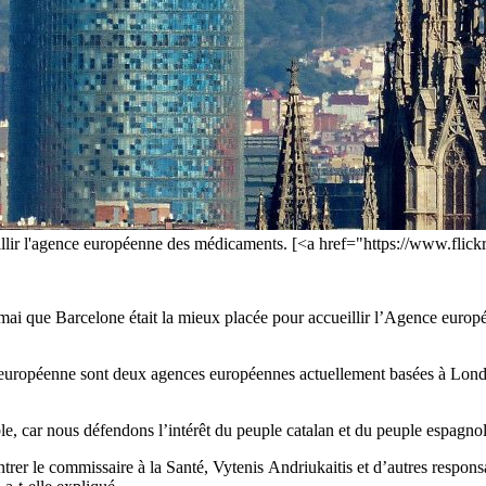
cueillir l'agence européenne des médicaments. [<a href="https://www.fl
 mai que Barcelone était la mieux placée pour accueillir l’Agence euro
ropéenne sont deux agences européennes actuellement basées à Londres.
e, car nous défendons l’intérêt du peuple catalan et du peuple espagnol
trer le commissaire à la Santé, Vytenis Andriukaitis et d’autres respon