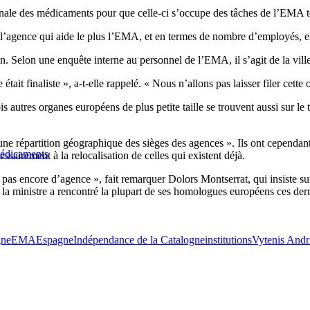
ale des médicaments pour que celle-ci s’occupe des tâches de l’EMA te
 l’agence qui aide le plus l’EMA, et en termes de nombre d’employés, el
on. Selon une enquête interne au personnel de l’EMA, il s’agit de la vill
t finaliste », a-t-elle rappelé. « Nous n’allons pas laisser filer cette 
 autres organes européens de plus petite taille se trouvent aussi sur le t
e répartition géographique des sièges des agences ». Ils ont cependant r
médicaments
sairement à la relocalisation de celles qui existent déjà.
as encore d’agence », fait remarquer Dolors Montserrat, qui insiste sur
 ministre a rencontré la plupart de ses homologues européens ces derniè
gne
EMA
Espagne
Indépendance de la Catalogne
institutions
Vytenis Andri