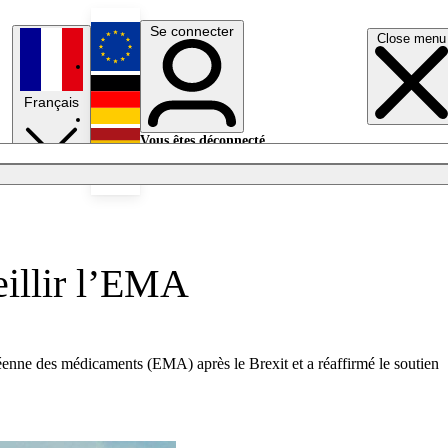
Se connecter
Close menu
English
Français
Deutsch
Vous êtes déconnecté.
Se connecter
Español
Lumières éteintes
eillir l’EMA
péenne des médicaments (EMA) après le Brexit et a réaffirmé le soutien