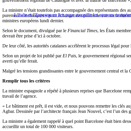
gouvernement régional de Catalogne et avec la mairie de Barcelone », 
La ministre n’était toutefois pas accompagnée des représentants des auto
L’Italie et l’Espagne en lice pour accueillir les agences europ
purement « techniques » pour échanger des points de vue sur le docum
ministres européens lundi dernier.
Selon le document, divulgué par le
Financial Times
, les États membres
devrait être prise d’ici à octobre.
De leur côté, les autorités catalanes accélèrent le processus légal po
Selon un projet de loi publié par
El Pais
, le gouvernement régional se
averti qu’elle ferait.
Malgré les tensions grandissantes entre le gouvernement central et la
G
Remplir tous les critères
La ministre espagnole a répété à plusieurs reprises que Barcelone rempl
travail de l’agence.
« Le bâtiment est prêt, il est vide, et nous pouvons remettre les clés 
Agbar. Dessinée par l’architecte français Jean Nouvel, c’est l’un des g
La ministre a également rappelé à quel point Barcelone était bien dess
accueillir un total de 100 000 visiteurs.