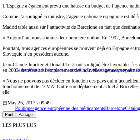
L’Espagne a également prévu une hausse du budget de l’agence nation
Comme l’a souligné la ministre, l’agence nationale espagnole est déjà
Madrid table aussi sur l’attractivité de Barcelone en tant que destinati
« Aujourd’hui nous sommes leur première option. En 1992, Barcelone étai
Pourtant, trois agences européennes se trouvent déjà en Espagne et trois
Slovaquie n’en possèdent aucune.
Jean-Claude Juncker et Donald Tusk ont souligné être favorables à « un
La Roumanie en lice pour accueillir l’agence européenne des 
en 2003, se référait à l’emplacement des nouvelles agences, et pas néces
« Nous ne pouvons pas décider en fonction des pays qui n’accueillent p
fonctionnement de l’EMA. Outre son déplacement actuel à Bruxelles, la
elle.
May 26, 2017 - 09:49
Politique
agence européenne des médicaments
Barcelone
Catalo
Print
Partager
LES PLUS LUS