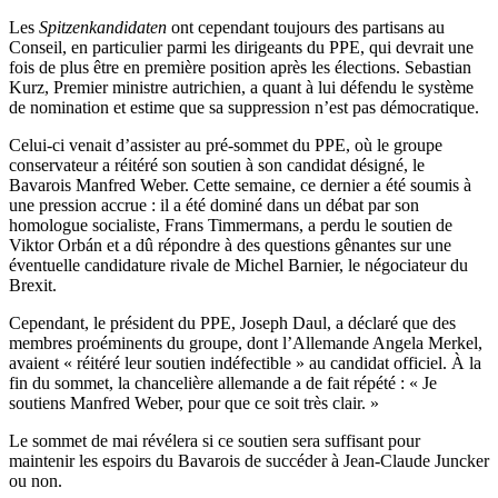
Les
Spitzenkandidaten
ont cependant toujours des partisans au
Conseil, en particulier parmi les dirigeants du PPE, qui devrait une
fois de plus être en première position après les élections. Sebastian
Kurz, Premier ministre autrichien, a quant à lui défendu le système
de nomination et estime que sa suppression n’est pas démocratique.
Celui-ci venait d’assister au pré-sommet du PPE, où le groupe
conservateur a réitéré son soutien à son candidat désigné, le
Bavarois Manfred Weber. Cette semaine, ce dernier a été soumis à
une pression accrue : il a été dominé dans un débat par son
homologue socialiste, Frans Timmermans, a perdu le soutien de
Viktor Orbán et a dû répondre à des questions gênantes sur une
éventuelle candidature rivale de Michel Barnier, le négociateur du
Brexit.
Cependant, le président du PPE, Joseph Daul, a déclaré que des
membres proéminents du groupe, dont l’Allemande Angela Merkel,
avaient « réitéré leur soutien indéfectible » au candidat officiel. À la
fin du sommet, la chancelière allemande a de fait répété : « Je
soutiens Manfred Weber, pour que ce soit très clair. »
Le sommet de mai révélera si ce soutien sera suffisant pour
maintenir les espoirs du Bavarois de succéder à Jean-Claude Juncker
ou non.