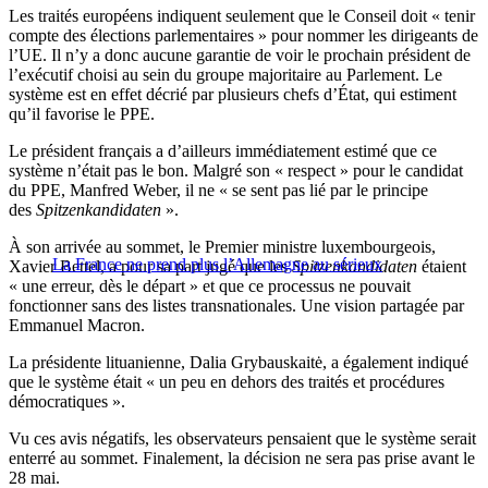
Les traités européens indiquent seulement que le Conseil doit « tenir
compte des élections parlementaires » pour nommer les dirigeants de
l’UE. Il n’y a donc aucune garantie de voir le prochain président de
l’exécutif choisi au sein du groupe majoritaire au Parlement. Le
système est en effet décrié par plusieurs chefs d’État, qui estiment
qu’il favorise le PPE.
Le président français a d’ailleurs immédiatement estimé que ce
système n’était pas le bon. Malgré son « respect » pour le candidat
du PPE, Manfred Weber, il ne « se sent pas lié par le principe
des
Spitzenkandidaten
».
À son arrivée au sommet, le Premier ministre luxembourgeois,
La France ne prend plus l’Allemagne au sérieux
Xavier Bettel, a pour sa part jugé que les
Spitzenkandidaten
étaient
« une erreur, dès le départ » et que ce processus ne pouvait
fonctionner sans des listes transnationales. Une vision partagée par
Emmanuel Macron.
La présidente lituanienne, Dalia Grybauskaitė, a également indiqué
que le système était « un peu en dehors des traités et procédures
démocratiques ».
Vu ces avis négatifs, les observateurs pensaient que le système serait
enterré au sommet. Finalement, la décision ne sera pas prise avant le
28 mai.