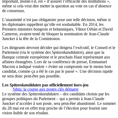
important, insiste-t-il, est « d’assurer l’efficacité des institutions »,
même si cela veut dire mettre la question au vote en cas d’absence
de consensus.
L’unanimité n’est pas obligatoire pour une telle décision, même si
les diplomates rappellent qu’elle est souhaitable. En 2014, les
Premiers ministres hongrois et britanniques, Viktor Orbán et David
Cameron, avaient tenté de bloquer la nomination de Jean-Claude
Juncker à la tête de la Commission.
Les dirigeants devront décider qui dirigera l’exécutif, le Conseil et le
Parlement (via le système des
Spitzenkandidaten
), ainsi que la
Banque centrale européenne et le prochain Haut représentant aux
affaires étrangères. Lors de sa conférence de presse, Emmanuel
Macron a indiqué vouloir « éviter un compromis sur le moins bon
candidat, comme ça a été le cas par le passé ». Une décision rapide
ne sera donc peut-être pas possible.
Les
Spitzenkandidaten
pas officiellement hors-jeu
Sibiu: la course aux postes clés démarre
Le système des
Spitzenkandidaten
– des candidats choisis par les
groupes politiques du Parlement – qui a permis à Jean-Claude
Juncker d’accéder à son poste, sera peut-être abandonné. Le sommet
du 28 mai est en effet trop proche de l’élection pour fournir une
vision lisible de son résultat.