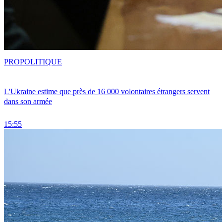
PRO
POLITIQUE
L'Ukraine estime que près de 16 000 volontaires étrangers servent
dans son armée
15:55