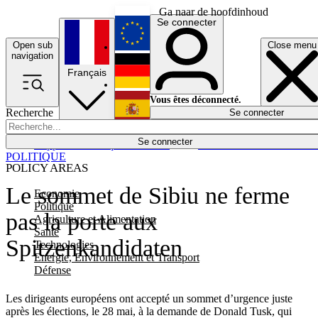
Ga naar de hoofdinhoud
Se connecter
Open sub
Close menu
English
navigation
Français
Deutsch
Vous êtes déconnecté.
Recherche
Se connecter
Español
Lumières éteintes
Se connecter
Rapporteur
Politique
Économie
Newsletters
Evénements
Em
POLITIQUE
POLICY AREAS
Le sommet de Sibiu ne ferme
Economie
Politique
pas la porte aux
Agriculture et Alimentation
Santé
Spitzenkandidaten
Technologies
Energie, Environnement et Transport
Défense
Les dirigeants européens ont accepté un sommet d’urgence juste
après les élections, le 28 mai, à la demande de Donald Tusk, qui