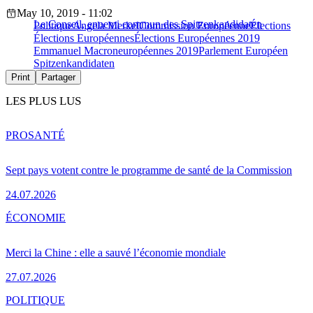
May 10, 2019 - 11:02
Le Conseil, ennemi commun des Spitzenkandidaten
Politique
Angela Merkel
Commission Européenne
Élections
Élections Européennes
Élections Européennes 2019
Emmanuel Macron
européennes 2019
Parlement Européen
Spitzenkandidaten
Print
Partager
LES PLUS LUS
PRO
SANTÉ
Sept pays votent contre le programme de santé de la Commission
24.07.2026
ÉCONOMIE
Merci la Chine : elle a sauvé l’économie mondiale
27.07.2026
POLITIQUE