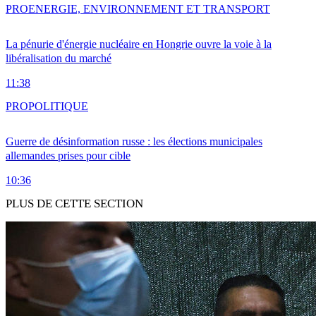
PRO
ENERGIE, ENVIRONNEMENT ET TRANSPORT
La pénurie d'énergie nucléaire en Hongrie ouvre la voie à la
libéralisation du marché
11:38
PRO
POLITIQUE
Guerre de désinformation russe : les élections municipales
allemandes prises pour cible
10:36
PLUS DE CETTE SECTION