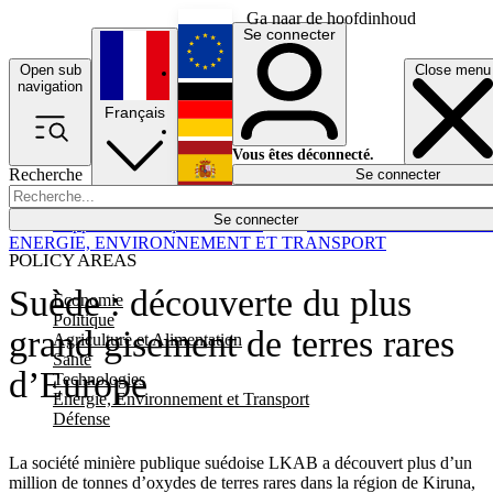
Ga naar de hoofdinhoud
Se connecter
Open sub
Close menu
English
navigation
Français
Deutsch
Vous êtes déconnecté.
Recherche
Se connecter
Español
Lumières éteintes
Se connecter
Rapporteur
Politique
Économie
Newsletters
Evénements
Em
ENERGIE, ENVIRONNEMENT ET TRANSPORT
POLICY AREAS
Suède : découverte du plus
Economie
Politique
grand gisement de terres rares
Agriculture et Alimentation
Santé
d’Europe
Technologies
Energie, Environnement et Transport
Défense
La société minière publique suédoise LKAB a découvert plus d’un
million de tonnes d’oxydes de terres rares dans la région de Kiruna,