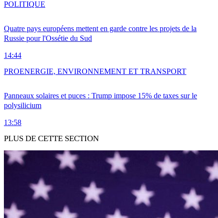
POLITIQUE
Quatre pays européens mettent en garde contre les projets de la
Russie pour l'Ossétie du Sud
14:44
PRO
ENERGIE, ENVIRONNEMENT ET TRANSPORT
Panneaux solaires et puces : Trump impose 15% de taxes sur le
polysilicium
13:58
PLUS DE CETTE SECTION