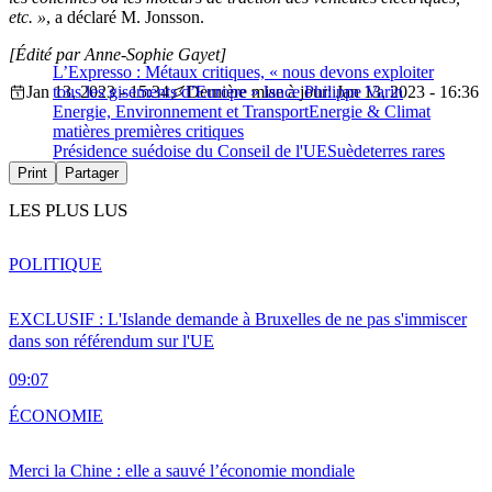
etc. »
, a déclaré M. Jonsson.
[Édité par Anne-Sophie Gayet]
L’Expresso : Métaux critiques, « nous devons exploiter
Jan 13, 2023 - 15:34
tous les gisements d’Europe » lance Philippe Varin
Dernière mise à jour: Jan 13, 2023 - 16:36
Energie, Environnement et Transport
Energie & Climat
matières premières critiques
Présidence suédoise du Conseil de l'UE
Suède
terres rares
Print
Partager
LES PLUS LUS
POLITIQUE
EXCLUSIF : L'Islande demande à Bruxelles de ne pas s'immiscer
dans son référendum sur l'UE
09:07
ÉCONOMIE
Merci la Chine : elle a sauvé l’économie mondiale