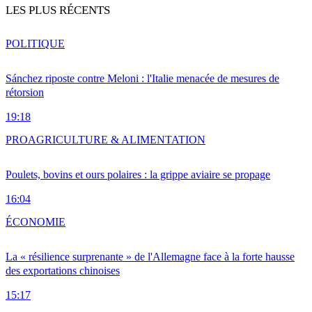
LES PLUS RÉCENTS
POLITIQUE
Sánchez riposte contre Meloni : l'Italie menacée de mesures de
rétorsion
19:18
PRO
AGRICULTURE & ALIMENTATION
Poulets, bovins et ours polaires : la grippe aviaire se propage
16:04
ÉCONOMIE
La « résilience surprenante » de l'Allemagne face à la forte hausse
des exportations chinoises
15:17