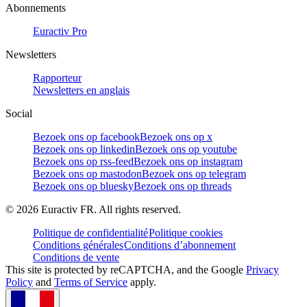
Abonnements
Euractiv Pro
Newsletters
Rapporteur
Newsletters en anglais
Social
Bezoek ons op facebook
Bezoek ons op x
Bezoek ons op linkedin
Bezoek ons op youtube
Bezoek ons op rss-feed
Bezoek ons op instagram
Bezoek ons op mastodon
Bezoek ons op telegram
Bezoek ons op bluesky
Bezoek ons op threads
©
2026
Euractiv FR. All rights reserved.
Politique de confidentialité
Politique cookies
Conditions générales
Conditions d’abonnement
Conditions de vente
This site is protected by reCAPTCHA, and the Google
Privacy
Policy
and
Terms of Service
apply.