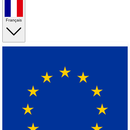
Français