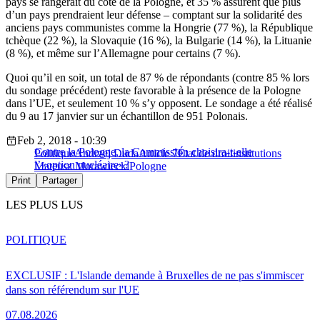
pays se rangerait du côté de la Pologne, et 35 % assurent que plus
d’un pays prendraient leur défense – comptant sur la solidarité des
anciens pays communistes comme la Hongrie (77 %), la République
tchèque (22 %), la Slovaquie (16 %), la Bulgarie (14 %), la Lituanie
(8 %), et même sur l’Allemagne pour certains (7 %).
Quoi qu’il en soit, un total de 87 % de répondants (contre 85 % lors
du sondage précédent) reste favorable à la présence de la Pologne
dans l’UE, et seulement 10 % s’y opposent. Le sondage a été réalisé
du 9 au 17 janvier sur un échantillon de 951 Polonais.
Feb 2, 2018 - 10:39
Contre la Pologne, la Commission choisira-t-elle
Politique
Andrzej Duda
Article 7
État de droit
institutions
l’«option nucléaire»?
Mateusz Morawiecki
Pologne
Print
Partager
LES PLUS LUS
POLITIQUE
EXCLUSIF : L'Islande demande à Bruxelles de ne pas s'immiscer
dans son référendum sur l'UE
07.08.2026