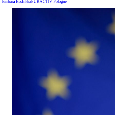
Barbara Bodalska
EURACTIV Pologne