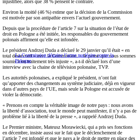
injustifiée, alors que 38 % pensent le contraire.
Environ la moitié (46 %) estime que la décision de la Commission
est motivée par son antipathie envers l’actuel gouvernement.
Depuis que la procédure de l’article 7 sur la situation de l’état de
droit en Pologne a été initiée, les responsables du gouvernement
polonais affirment qu’elle est infondée.
Le président Andrzej Duda a déclaré le 29 janvier qu’il était « en
La Commission dégaine l’arme nucléaire contre la
total désaccord » avec la Commission. « Je pense que nous sommes
Pologne
soumis à un traitement très injuste », a-t-il déclaré lors d’une
interview avec la chaine de télévision polonaise, TVP.
Les autorités polonaises, a expliqué le président, n’ont fait
qu’apporter des changements au système judiciaire, déjà en vigueur
dans d’autres pays de l’UE, mais seule la Pologne est accusée de
violer la démocratie.
« Prenons en compte la véritable image de notre pays : nous avons
la liberté d’association, tout le monde peut manifester, il n’y a pas de
problème lié à la liberté de la presse », a rappelé Andrzej Duda.
Le Premier ministre, Mateusz Morawiecki, qui a pris ses fonctions
en décembre, insiste aussi sur le fait que le déclenchement de
l’article 7 est infondé et que le pays a le droit de mettre en place des