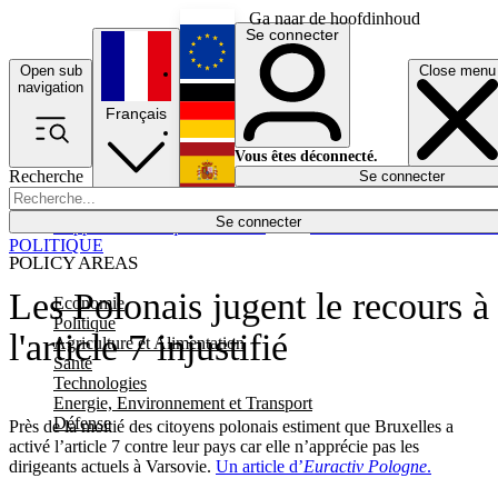
Ga naar de hoofdinhoud
Se connecter
Open sub
Close menu
English
navigation
Français
Deutsch
Vous êtes déconnecté.
Recherche
Se connecter
Español
Lumières éteintes
Se connecter
Rapporteur
Politique
Économie
Newsletters
Evénements
Em
POLITIQUE
POLICY AREAS
Les Polonais jugent le recours à
Economie
Politique
l'article 7 injustifié
Agriculture et Alimentation
Santé
Technologies
Energie, Environnement et Transport
Défense
Près de la moitié des citoyens polonais estiment que Bruxelles a
activé l’article 7 contre leur pays car elle n’apprécie pas les
dirigeants actuels à Varsovie.
Un article d’
Euractiv Pologne
.