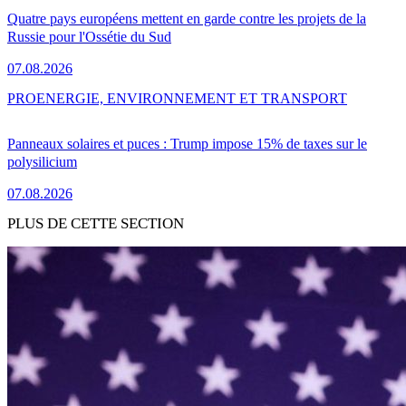
Quatre pays européens mettent en garde contre les projets de la
Russie pour l'Ossétie du Sud
07.08.2026
PRO
ENERGIE, ENVIRONNEMENT ET TRANSPORT
Panneaux solaires et puces : Trump impose 15% de taxes sur le
polysilicium
07.08.2026
PLUS DE CETTE SECTION