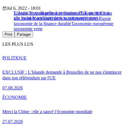
Jul 6, 2022 - 18:01
L’Autriche se dit prête à poursuivre l’UE en justice si
Energie, Environnement et Transport
Energie & Climat
elle inclut le nucléaire dans sa taxonomie verte
gaz fossile
Nucléaire
Olaf Scholz
Robert Habeck
Russie
taxonomie de la finance durable
Taxonomie européenne
taxonomie verte
Print
Partager
LES PLUS LUS
POLITIQUE
EXCLUSIF : L'Islande demande à Bruxelles de ne pas s'immiscer
dans son référendum sur l'UE
07.08.2026
ÉCONOMIE
Merci la Chine : elle a sauvé l’économie mondiale
27.07.2026