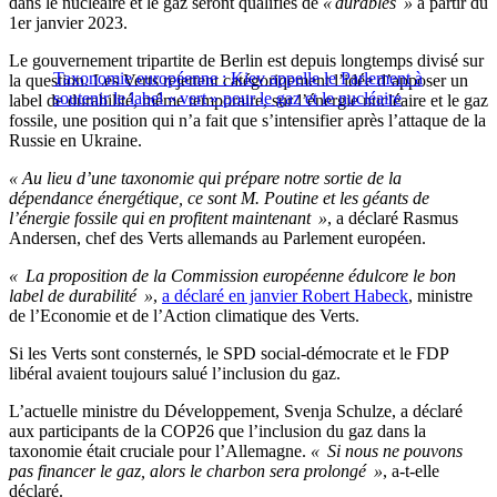
dans le nucléaire et le gaz seront qualifiés de
« durables »
à partir du
1er janvier 2023.
Le gouvernement tripartite de Berlin est depuis longtemps divisé sur
Taxonomie européenne : Kiev appelle le Parlement à
la question. Les Verts rejettent catégoriqement l’idée d’apposer un
soutenir le label « vert » pour le gaz et le nucléaire
label de durabilité, même temporaire, sur l’énergie nucléaire et le gaz
fossile, une position qui n’a fait que s’intensifier après l’attaque de la
Russie en Ukraine.
« Au lieu d’une taxonomie qui prépare notre sortie de la
dépendance énergétique, ce sont M. Poutine et les géants de
l’énergie fossile qui en profitent maintenant »
, a déclaré Rasmus
Andersen, chef des Verts allemands au Parlement européen.
« La proposition de la Commission européenne édulcore le bon
label de durabilité »
,
a déclaré en janvier Robert Habeck
, ministre
de l’Economie et de l’Action climatique des Verts.
Si les Verts sont consternés, le SPD social-démocrate et le FDP
libéral avaient toujours salué l’inclusion du gaz.
L’actuelle ministre du Développement, Svenja Schulze, a déclaré
aux participants de la COP26 que l’inclusion du gaz dans la
taxonomie était cruciale pour l’Allemagne.
« Si nous ne pouvons
pas financer le gaz, alors le charbon sera prolongé »
, a-t-elle
déclaré.