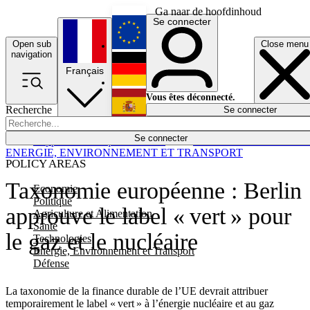
Ga naar de hoofdinhoud
Se connecter
Open sub
Close menu
English
navigation
Français
Deutsch
Vous êtes déconnecté.
Recherche
Se connecter
Español
Lumières éteintes
Se connecter
Rapporteur
Politique
Économie
Newsletters
Evénements
Em
ENERGIE, ENVIRONNEMENT ET TRANSPORT
POLICY AREAS
Taxonomie européenne : Berlin
Economie
Politique
approuve le label « vert » pour
Agriculture et Alimentation
Santé
le gaz et le nucléaire
Technologies
Energie, Environnement et Transport
Défense
La taxonomie de la finance durable de l’UE devrait attribuer
temporairement le label « vert » à l’énergie nucléaire et au gaz