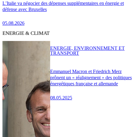
L’Italie va négocier des dépenses supplémentaires en énergie et
défense avec Bruxelles
05.08.2026
ENERGIE & CLIMAT
ENERGIE, ENVIRONNEMENT ET
TRANSPORT
Emmanuel Macron et Friedrich Merz
prônent un « réalignement » des politiques
énergétiques française et allemande
08.05.2025