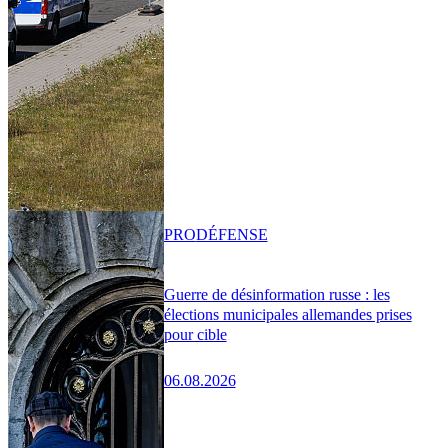
PRO
DÉFENSE
Guerre de désinformation russe : les
élections municipales allemandes prises
pour cible
06.08.2026