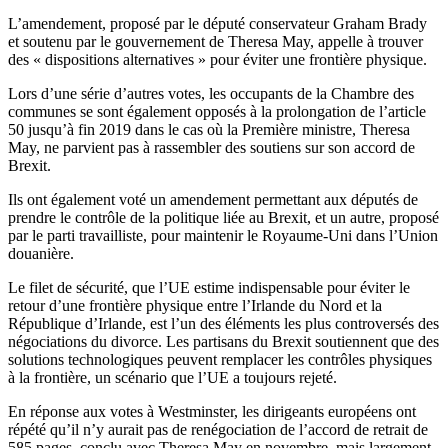
L’amendement, proposé par le député conservateur Graham Brady
et soutenu par le gouvernement de Theresa May, appelle à trouver
des « dispositions alternatives » pour éviter une frontière physique.
Lors d’une série d’autres votes, les occupants de la Chambre des
communes se sont également opposés à la prolongation de l’article
50 jusqu’à fin 2019 dans le cas où la Première ministre, Theresa
May, ne parvient pas à rassembler des soutiens sur son accord de
Brexit.
Ils ont également voté un amendement permettant aux députés de
prendre le contrôle de la politique liée au Brexit, et un autre, proposé
par le parti travailliste, pour maintenir le Royaume-Uni dans l’Union
douanière.
Le filet de sécurité, que l’UE estime indispensable pour éviter le
retour d’une frontière physique entre l’Irlande du Nord et la
République d’Irlande, est l’un des éléments les plus controversés des
négociations du divorce. Les partisans du Brexit soutiennent que des
solutions technologiques peuvent remplacer les contrôles physiques
à la frontière, un scénario que l’UE a toujours rejeté.
En réponse aux votes à Westminster, les dirigeants européens ont
répété qu’il n’y aurait pas de renégociation de l’accord de retrait de
585 pages, conclu avec Theresa May en novembre, mais largement