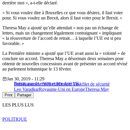
derrière moi », a-t-elle déclaré.
« Si vous voulez dire à Bruxelles ce que vous désirez, il faut voter
pour. Si vous voulez un Brexit, alors il faut voter pour le Brexit. »
Theresa May a ajouté qu’elle attendait « non pas un échange de
lettres, mais un changement légalement contraignant » impliquant
« la réouverture de l’accord de retrait… à laquelle l’UE est si peu
favorable. »
La Première ministre a ajouté que l’UE avait aussi la « volonté » de
conclure un accord. Theresa May a désormais deux semaines pour
obtenir de nouvelles concessions avant de présenter un accord révisé
au parlement britannique le 13 février.
Jan 30, 2019 - 11:29
Brexit: pas de report et bye-bye UK
Politique
article 50
Brexit
Donald Tusk
filet de sécurité
Leo Varadkar
Royaume-Uni en Europe
Theresa May
Print
Partager
LES PLUS LUS
POLITIQUE