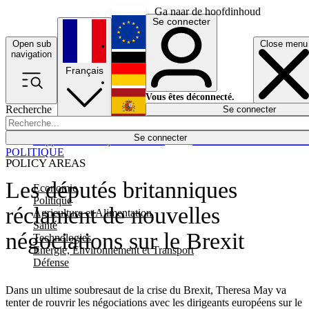
Ga naar de hoofdinhoud
Se connecter
Open sub
Close menu
English
navigation
Français
Deutsch
Vous êtes déconnecté.
Recherche
Se connecter
Español
Lumières éteintes
Se connecter
Rapporteur
Politique
Économie
Newsletters
Evénements
Em
POLITIQUE
POLICY AREAS
Les députés britanniques
Economie
Politique
réclament de nouvelles
Agriculture et Alimentation
Santé
négociations sur le Brexit
Technologies
Energie, Environnement et Transport
Défense
Dans un ultime soubresaut de la crise du Brexit, Theresa May va
tenter de rouvrir les négociations avec les dirigeants européens sur le