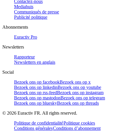
Contactez-nous
Mediahuis
Communiqués de presse
Publicité politique
Abonnements
Euractiv Pro
Newsletters
Rapporteur
Newsletters en anglais
Social
Bezoek ons op facebook
Bezoek ons op x
Bezoek ons op linkedin
Bezoek ons op youtube
Bezoek ons op rss-feed
Bezoek ons op instagram
Bezoek ons op mastodon
Bezoek ons op telegram
Bezoek ons op bluesky
Bezoek ons op threads
©
2026
Euractiv FR. All rights reserved.
Politique de confidentialité
Politique cookies
Conditions générales
Conditions d’abonnement