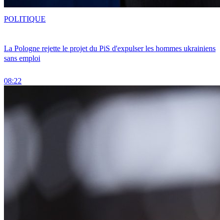
POLITIQUE
La Pologne rejette le projet du PiS d'expulser les hommes ukrainiens
sans emploi
08:22