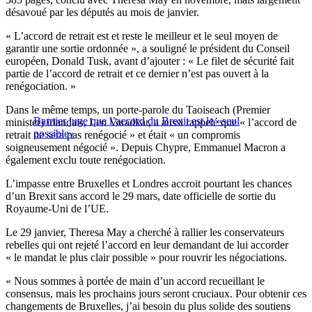
désavoué par les députés au mois de janvier.
« L’accord de retrait est et reste le meilleur et le seul moyen de
garantir une sortie ordonnée », a souligné le président du Conseil
européen, Donald Tusk, avant d’ajouter : « Le filet de sécurité fait
partie de l’accord de retrait et ce dernier n’est pas ouvert à la
renégociation. »
Dans le même temps, un porte-parole du Taoiseach (Premier
Barnier juge que l’accord du Brexit est le «seul
minister) irlandais, Leo Varadkar, a aussi rappelé que « l’accord de
possible»
retrait ne sera pas renégocié » et était « un compromis
soigneusement négocié ». Depuis Chypre, Emmanuel Macron a
également exclu toute renégociation.
L’impasse entre Bruxelles et Londres accroit pourtant les chances
d’un Brexit sans accord le 29 mars, date officielle de sortie du
Royaume-Uni de l’UE.
Le 29 janvier, Theresa May a cherché à rallier les conservateurs
rebelles qui ont rejeté l’accord en leur demandant de lui accorder
« le mandat le plus clair possible » pour rouvrir les négociations.
« Nous sommes à portée de main d’un accord recueillant le
consensus, mais les prochains jours seront cruciaux. Pour obtenir ces
changements de Bruxelles, j’ai besoin du plus solide des soutiens