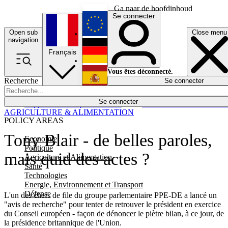
Ga naar de hoofdinhoud
Se connecter
Open sub
Close menu
English
navigation
Français
Deutsch
Vous êtes déconnecté.
Recherche
Se connecter
Español
Lumières éteintes
Se connecter
Rapporteur
Politique
Économie
Newsletters
Evénements
Em
AGRICULTURE & ALIMENTATION
POLICY AREAS
Tony Blair - de belles paroles,
Economie
Politique
mais quid des actes ?
Agriculture et Alimentation
Santé
Technologies
Energie, Environnement et Transport
Défense
L'un des chefs de file du groupe parlementaire PPE-DE a lancé un
"avis de recherche" pour tenter de retrouver le président en exercice
du Conseil européen - façon de dénoncer le piètre bilan, à ce jour, de
la présidence britannique de l'Union.