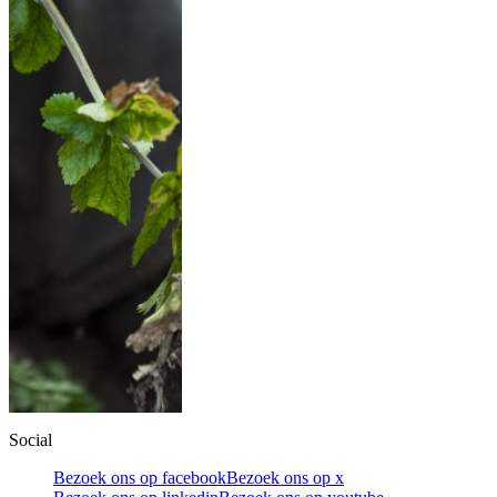
Social
Bezoek ons op facebook
Bezoek ons op x