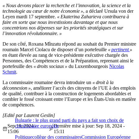
« Nous devons placer la recherche et l’innovation, la science et la
technologie au cœur de notre économie »
, a déclaré Ursula von der
Leyen mardi 17 septembre.
« Ekaterina Zaharieva contribuera à
faire en sorte que nous investissions davantage et que nous
concentrions nos dépenses sur les priorités stratégiques et sur
l’innovation révolutionnaire. »
De son côté, Roxana Mînzatu répond au souhait du Premier ministre
roumain Marcel Ciolacu de disposer d’un portefeuille
«
pertinent
»
en étant élevée au rang de vice-présidente exécutive chargée des
Personnes, des Compétences et de la Préparation, reprenant ainsi le
portefeuille des
« droits sociaux »
du Luxembourgeois
Nicolas
Schmit
.
La commissaire roumaine devra introduire un
« droit à la
déconnexion »
, améliorer l’accès des citoyens de l’UE à des emplois
de qualité, contribuer à la construction de logements abordables et
combler le fossé croissant entre l’Europe et les États-Unis en matière
de compétences.
[Edité par Laurent Geslin]
Bulgarie : le plus grand parti du pays a fait son choix de
Sep 18, 2024 -
commissaire européen
Dernière mise à jour: Sep 18, 2024 -
15:06
15:11
Politique
collège des commissaires
Commission Européenne