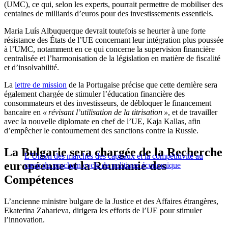
(UMC), ce qui, selon les experts, pourrait permettre de mobiliser des
centaines de milliards d’euros pour des investissements essentiels.
Maria Luís Albuquerque devrait toutefois se heurter à une forte
résistance des États de l’UE concernant leur intégration plus poussée
à l’UMC, notamment en ce qui concerne la supervision financière
centralisée et l’harmonisation de la législation en matière de fiscalité
et d’insolvabilité.
La
lettre de mission
de la Portugaise précise que cette dernière sera
également chargée de stimuler l’éducation financière des
consommateurs et des investisseurs, de débloquer le financement
bancaire en
« révisant l’utilisation de la titrisation »
, et de travailler
avec la nouvelle diplomate en chef de l’UE, Kaja Kallas, afin
d’empêcher le contournement des sanctions contre la Russie.
La Bulgarie sera chargée de la Recherche
L’Union des marchés des capitaux et la compétitivité au
européenne et la Roumanie des
cœur du prochain cycle de politique économique
Compétences
L’ancienne ministre bulgare de la Justice et des Affaires étrangères,
Ekaterina Zaharieva, dirigera les efforts de l’UE pour stimuler
l’innovation.