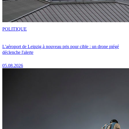
POLITIQUE
L'aéroport de Leipzig à nouveau pris pour cible : un drone piégé
déclenche l'alerte
05.08.2026