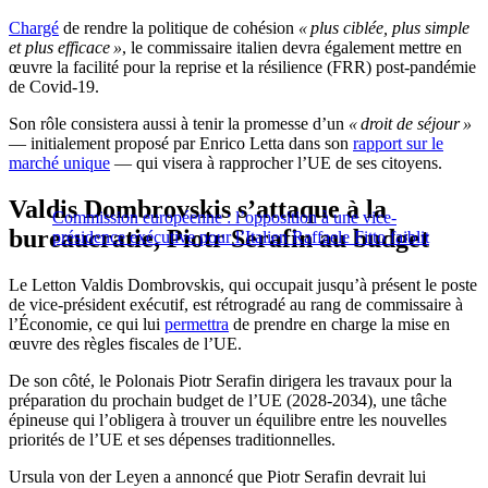
Chargé
de rendre la politique de cohésion
« plus ciblée, plus simple
et plus efficace »
, le commissaire italien devra également mettre en
œuvre la facilité pour la reprise et la résilience (FRR) post-pandémie
de Covid-19.
Son rôle consistera aussi à tenir la promesse d’un
« droit de séjour »
— initialement proposé par Enrico Letta dans son
rapport sur le
marché unique
— qui visera à rapprocher l’UE de ses citoyens.
Valdis Dombrovskis s’attaque à la
Commission européenne : l’opposition à une vice-
bureaucratie, Piotr Serafin au budget
présidence exécutive pour l’Italien Raffaele Fitto faiblit
Le Letton Valdis Dombrovskis, qui occupait jusqu’à présent le poste
de vice-président exécutif, est rétrogradé au rang de commissaire à
l’Économie, ce qui lui
permettra
de prendre en charge la mise en
œuvre des règles fiscales de l’UE.
De son côté, le Polonais Piotr Serafin dirigera les travaux pour la
préparation du prochain budget de l’UE (2028-2034), une tâche
épineuse qui l’obligera à trouver un équilibre entre les nouvelles
priorités de l’UE et ses dépenses traditionnelles.
Ursula von der Leyen a annoncé que Piotr Serafin devrait lui