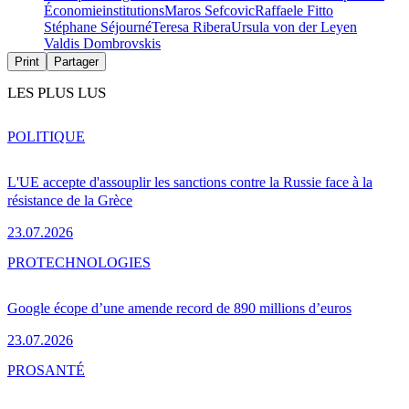
Économie
institutions
Maros Sefcovic
Raffaele Fitto
Stéphane Séjourné
Teresa Ribera
Ursula von der Leyen
Valdis Dombrovskis
Print
Partager
LES PLUS LUS
POLITIQUE
L'UE accepte d'assouplir les sanctions contre la Russie face à la
résistance de la Grèce
23.07.2026
PRO
TECHNOLOGIES
Google écope d’une amende record de 890 millions d’euros
23.07.2026
PRO
SANTÉ