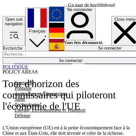
Ga naar de hoofdinhoud
Se connecter
Open sub
Close menu
English
navigation
Français
Deutsch
Vous êtes déconnecté.
Recherche
Se connecter
Español
Lumières éteintes
Se connecter
Rapporteur
Politique
Économie
Newsletters
Evénements
Em
POLITIQUE
POLICY AREAS
Tour d'horizon des
Economie
Politique
commissaires qui piloteront
Agriculture et Alimentation
Santé
l'économie de l'UE
Technologies
Energie, Environnement et Transport
Défense
L'Union européenne (UE) est à la peine économiquement face à la
Chine et aux États-Unis, elle doit investir et créer de la richesse.