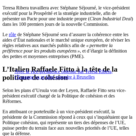
Teresa Ribera travaillera avec Stéphane Séjourné, le vice-président
exécutif pour la Prospérité et la stratégie industrielle, afin de
présenter un Pacte pour une industrie propre (
Clean Industrial Deal
)
dans les 100 premiers jours de la nouvelle Commission.
Le
rôle
de Stéphane Séjourné sera d’assurer la cohérence entre les
aides d’État nationales et le marché unique européen, de réviser les
règles relatives aux marchés publics afin de
« permettre la
préférence pour les produits européens »
, et d’élargir la définition
des petites et moyennes entreprises (PME).
L’Italien Raffaele Fitto à la tête de la
Avec la vice-présidence obtenue par Teresa Ribera,
politique de cohésion
l’Espagne va se faire entendre à Bruxelles
Selon les plans d’Ursula von der Leyen, Raffaele Fitto sera vice-
président exécutif chargé de la Politique de cohésion et des
Réformes.
En attribuant ce portefeuille à un vice-président exécutif, la
présidente de la Commission répond à ceux qui s’inquiétaient que la
Politique cohésion, qui représente un tiers des dépenses de l’UE,
puisse perdre du terrain face aux nouvelles priorités de l’UE, telles
que la défense.