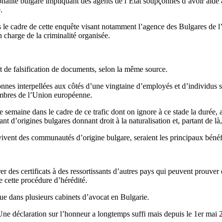
onalité bulgare impliquant des agents de l’État soupçonnés d’avoir aidé à
.
 le cadre de cette enquête visant notamment l’agence des Bulgares de l’ét
charge de la criminalité organisée.
et de falsification de documents, selon la même source.
rsonnes interpellées aux côtés d’une vingtaine d’employés et d’individus 
membres de l’Union européenne.
 semaine dans le cadre de ce trafic dont on ignore à ce stade la durée, 
stant d’origines bulgares donnant droit à la naturalisation et, partant de
vent des communautés d’origine bulgare, seraient les principaux bénéfic
r des certificats à des ressortissants d’autres pays qui peuvent prouver
e cette procédure d’hérédité.
que dans plusieurs cabinets d’avocat en Bulgarie.
. Une déclaration sur l’honneur a longtemps suffi mais depuis le 1er ma