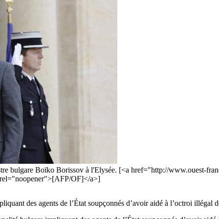
re bulgare Boïko Borissov à l'Elysée. [<a href="http://www.ouest-franc
k" rel="noopener">[AFP/OF]</a>]
mpliquant des agents de l’État soupçonnés d’avoir aidé à l’octroi illéga