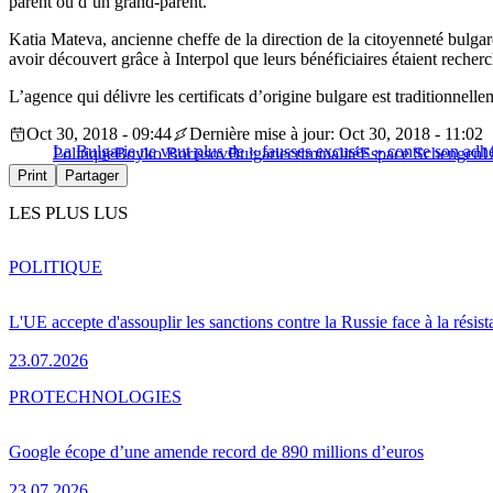
parent ou d’un grand-parent.
Katia Mateva, ancienne cheffe de la direction de la citoyenneté bulgar
avoir découvert grâce à Interpol que leurs bénéficiaires étaient recher
L’agence qui délivre les certificats d’origine bulgare est traditionnell
Oct 30, 2018 - 09:44
Dernière mise à jour: Oct 30, 2018 - 11:02
La Bulgarie ne veut plus de « fausses excuses » contre son ad
Politique
Boyko Borissov
Bulgarie
criminalité
Espace Schengen
Print
Partager
LES PLUS LUS
POLITIQUE
L'UE accepte d'assouplir les sanctions contre la Russie face à la résis
23.07.2026
PRO
TECHNOLOGIES
Google écope d’une amende record de 890 millions d’euros
23.07.2026