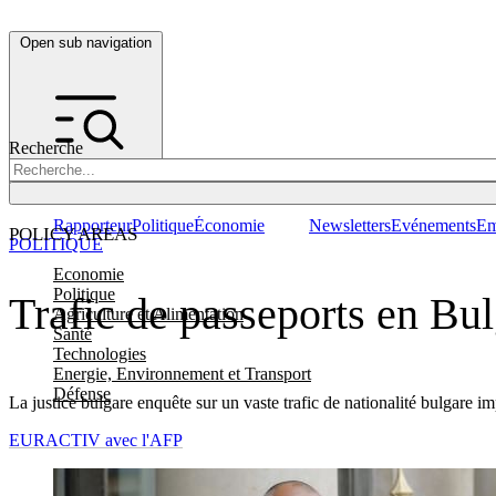
Open sub navigation
Recherche
Rapporteur
Politique
Économie
Newsletters
Evénements
Em
POLICY AREAS
POLITIQUE
Economie
Politique
Trafic de passeports en Bul
Agriculture et Alimentation
Santé
Technologies
Energie, Environnement et Transport
Défense
La justice bulgare enquête sur un vaste trafic de nationalité bulgare i
EURACTIV avec l'AFP