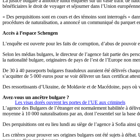
La justice bulgare a annoncé lundi enquêter sur un vaste trafic de nati
bénéficiaires le droit de voyager et séjourner dans l’Union européenne
« Des perquisitions sont en cours et des témoins sont interrogés » dans
procédures de naturalisation, a annoncé un communiqué du parquet en 
Accès à l’espace Schengen
L’enquête est ouverte pour les faits de corruption, d’abus de pouvoir 
Selon les médias bulgares, le directeur de l’agence fait partie des pe
la nationalité bulgare, originaires de pays de l’est de l’Europe non 
De 30 à 40 passeports bulgares frauduleux auraient été délivrés chaque
s’acquitter de 5 000 euros pour se voir délivrer un faux certificat atte
Des ressortissants d’Ukraine, de Moldavie et de Macédoine, pays où vi
Avez-vous un ancêtre bulgare ?
Les visas dorés ouvrent les portes de l’UE aux criminels
L’agence des Bulgares de l’étranger est normalement habilitée à délivre
moyenne à 10 000 naturalisations par an, dont l’essentiel sur la base d
Des perquisitions ont eu lieu lundi au siège de l’agence à Sofia ainsi 
Les critères pour prouver ses origines bulgares ont été sujets à débat