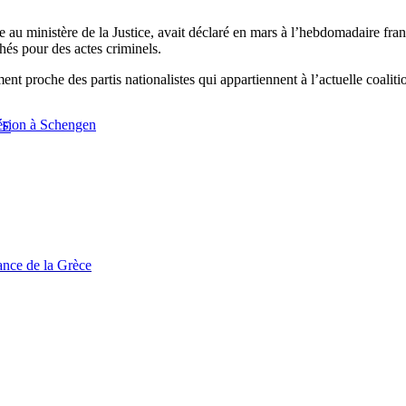
e au ministère de la Justice, avait déclaré en mars à l’hebdomadaire fra
chés pour des actes criminels.
ement proche des partis nationalistes qui appartiennent à l’actuelle coal
hésion à Schengen
UE
tance de la Grèce