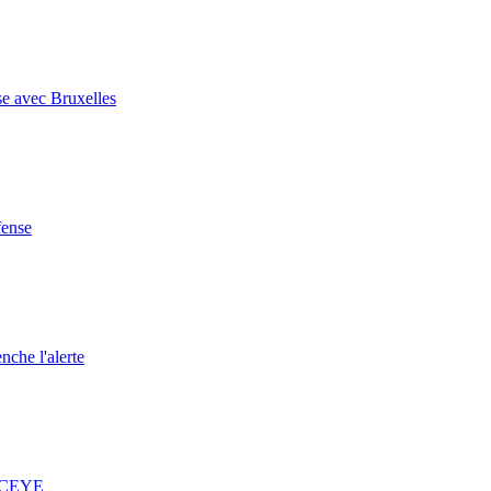
se avec Bruxelles
fense
nche l'alerte
 ICEYE