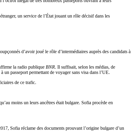
 l’octroi illégal de très nombreux passeports ouvrant à leurs
ranger, un service de l’État jouant un rôle décisif dans les
soupçonnés d’avoir joué le rôle d’intermédiaires auprès des candidats à
affirme la radio publique
BNR
. Il suffisait, selon les médias, de
 là, à un passeport permettant de voyager sans visa dans l’UE.
iaires de ce trafic.
 qu’au moins un leurs ancêtres était bulgare. Sofia procède en
i 2017, Sofia réclame des documents prouvant l’origine bulgare d’un