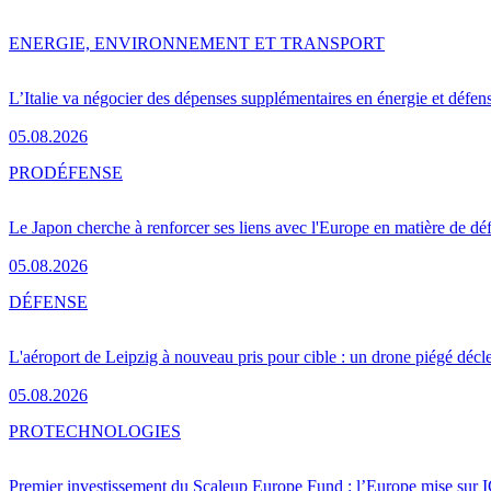
ENERGIE, ENVIRONNEMENT ET TRANSPORT
L’Italie va négocier des dépenses supplémentaires en énergie et défen
05.08.2026
PRO
DÉFENSE
Le Japon cherche à renforcer ses liens avec l'Europe en matière de dé
05.08.2026
DÉFENSE
L'aéroport de Leipzig à nouveau pris pour cible : un drone piégé décle
05.08.2026
PRO
TECHNOLOGIES
Premier investissement du Scaleup Europe Fund : l’Europe mise sur