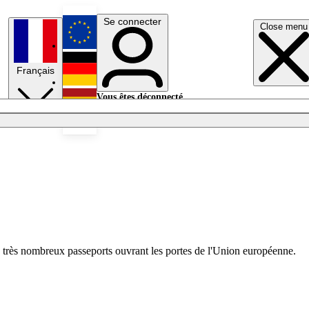
Se connecter
Close menu
English
Français
Deutsch
Vous êtes déconnecté.
Se connecter
Español
Lumières éteintes
 de très nombreux passeports ouvrant les portes de l'Union européenne.