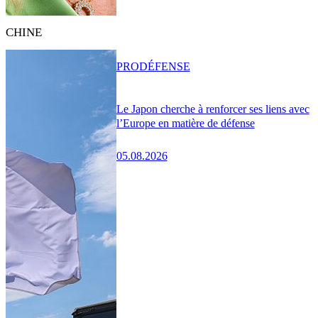
CHINE
PRO
DÉFENSE
Le Japon cherche à renforcer ses liens avec
l’Europe en matière de défense
05.08.2026