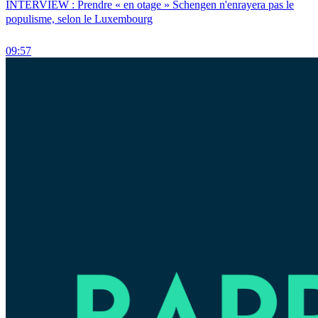
INTERVIEW : Prendre « en otage » Schengen n'enrayera pas le
populisme, selon le Luxembourg
09:57