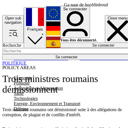
Ga naar de hoofdinhoud
Se connecter
Open sub
Close menu
English
navigation
Français
Deutsch
Vous êtes déconnecté.
Recherche
Se connecter
Español
Lumières éteintes
Se connecter
Rapporteur
Politique
Économie
Newsletters
Evénements
Em
POLITIQUE
POLICY AREAS
Trois ministres roumains
Economie
Politique
démissionnent
Agriculture et Alimentation
Santé
Technologies
Energie, Environnement et Transport
Défense
Trois ministres roumains ont démissionné suite à des allégations de
corruption, de plagiat et de conflits d'intérêt.