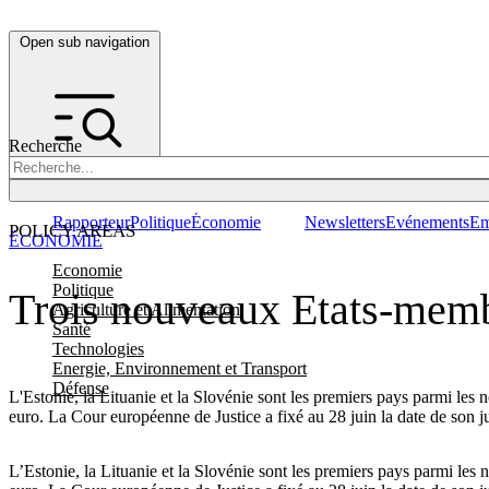
Open sub navigation
Recherche
Rapporteur
Politique
Économie
Newsletters
Evénements
Em
POLICY AREAS
ÉCONOMIE
Economie
Politique
Trois nouveaux Etats-memb
Agriculture et Alimentation
Santé
Technologies
Energie, Environnement et Transport
Défense
L'Estonie, la Lituanie et la Slovénie sont les premiers pays parmi le
euro. La Cour européenne de Justice a fixé au 28 juin la date de son j
L’Estonie, la Lituanie et la Slovénie sont les premiers pays parmi l