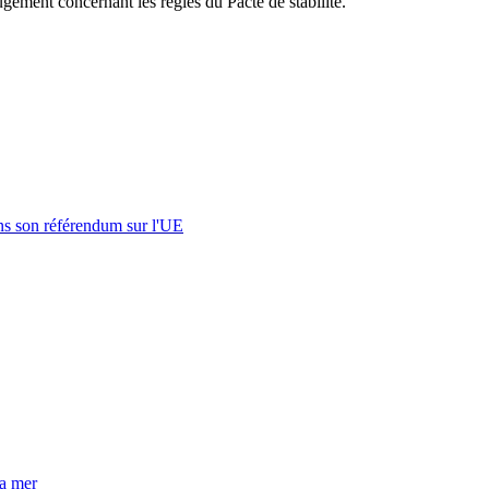
ugement concernant les règles du Pacte de stabilité.
s son référendum sur l'UE
la mer