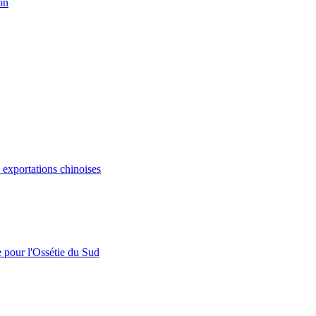
on
s exportations chinoises
e pour l'Ossétie du Sud