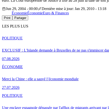
euro. La Cour européenne de Justice a fixé au 28 juin la date de son j
Jun 29, 2004 - 00:00
Dernière mise à jour: Jan 29, 2010 - 13:18
Économie
Économie
Euro & Finances
Print
Partager
LES PLUS LUS
POLITIQUE
EXCLUSIF : L'Islande demande à Bruxelles de ne pas s'immiscer dan
07.08.2026
ÉCONOMIE
Merci la Chine : elle a sauvé l’économie mondiale
27.07.2026
POLITIQUE
Une enclave espagnole dépassée par l'afflux de migrants arrivant par 