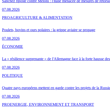
Sánchez riposte contre Meloni : l'Italie menacée de mesures de rétorsi
07.08.2026
PRO
AGRICULTURE & ALIMENTATION
Poulets, bovins et ours polaires : la grippe aviaire se propage
07.08.2026
ÉCONOMIE
La « résilience surprenante » de l'Allemagne face à la forte hausse de
07.08.2026
POLITIQUE
Quatre pays européens mettent en garde contre les projets de la Russi
07.08.2026
PRO
ENERGIE, ENVIRONNEMENT ET TRANSPORT