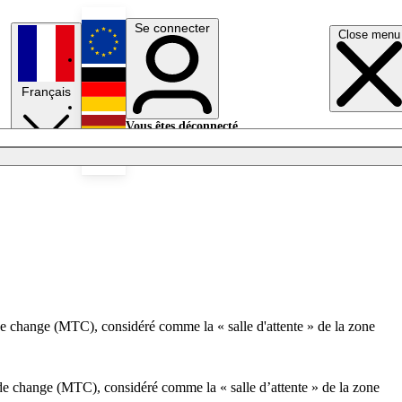
Se connecter
Close menu
English
Français
Deutsch
Vous êtes déconnecté.
Se connecter
Español
Lumières éteintes
de change (MTC), considéré comme la « salle d'attente » de la zone
 de change (MTC), considéré comme la « salle d’attente » de la zone