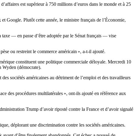
e d’affaires est supérieur à 750 millions d’euros dans le monde et à 25
et Google. Plutôt cette année, le ministre français de l’Économie,
 taxe — en passe d’être adoptée par le Sénat français — vise
pèse ou restreint le commerce américain », a-t-il ajouté.
numérique constituent une politique commerciale déloyale. Mercredi 10
Ron Wyden (démocrate).
t des sociétés américaines au détriment de l’emploi et des travailleurs
ace des procédures multilatérales », ont-ils ajouté en référence aux
ministration Trump d’avoir riposté contre la France et d’avoir signalé
ique, déplorant une discrimination contre les sociétés américaines.
ark avant d’être finalement abandonnés. Cet échec a poussé de