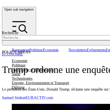
Open sub navigation
Recherche
Rapporteur
Politique
Économie
Newsletters
Evénements
Em
POLICY AREAS
ÉCONOMIE
Economie
Politique
Trump ordonne une enquête 
Agriculture et Alimentation
Santé
Technologies
Energie, Environnement et Transport
Défense
Le président des États-Unis, Donald Trump, réclame une enquête sur le p
Samuel Stolton
EURACTIV.com