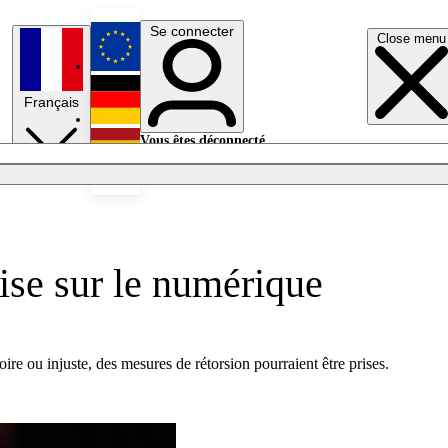
Se connecter
Close menu
English
Français
Deutsch
Vous êtes déconnecté.
Se connecter
Español
Lumières éteintes
ise sur le numérique
ire ou injuste, des mesures de rétorsion pourraient être prises.