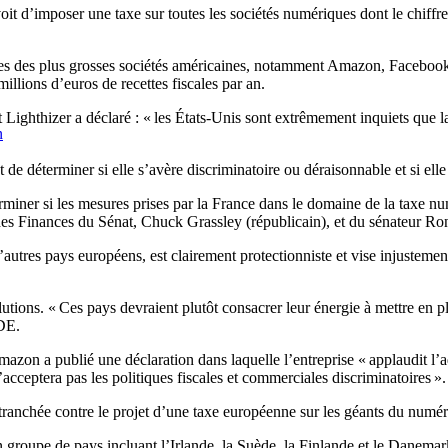
voit d’imposer une taxe sur toutes les sociétés numériques dont le chiffr
ines des plus grosses sociétés américaines, notamment Amazon, Facebook 
illions d’euros de recettes fiscales par an.
hthizer a déclaré : « les États-Unis sont extrêmement inquiets que la
n
de déterminer si elle s’avère discriminatoire ou déraisonnable et si elle 
erminer si les mesures prises par la France dans le domaine de la taxe 
n des Finances du Sénat, Chuck Grassley (républicain), et du sénateur 
’autres pays européens, est clairement protectionniste et vise injustemen
utions. « Ces pays devraient plutôt consacrer leur énergie à mettre en pl
CDE.
zon a publié une déclaration dans laquelle l’entreprise « applaudit l’ad
ceptera pas les politiques fiscales et commerciales discriminatoires ».
 tranchée contre le projet d’une taxe européenne sur les géants du numér
un groupe de pays incluant l’Irlande, la Suède, la Finlande et le Danem