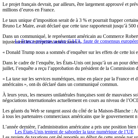
Le projet français devrait, par ailleurs, être largement approuvé et pré
millions d’euros en France.
Le taux unique d’imposition serait de à 3 % et pourrait frapper certa
Bruno Le Maire, avait déclaré que cette taxe rapporterait jusqu’à 500 m
Dans un communiqué, le représentant américain au Commerce Robert Lig
La France présente sa taxe GAFA, faute de consensus europée
injustement les entreprises américaines ».
« Donald Trump nous a sommés d’enquêter sur les effets de cette loi et 
Dans le cadre de l’enquête, les États-Unis ont jusqu’à un an pour dét
juillet, l’enquête a reçu l’approbation du président de la Commissio
« La taxe sur les services numériques, mise en place par la France et d
américains », ont-ils déclaré dans un communiqué commun.
À leurs yeux, les mesures unilatérales françaises sont de mauvaises sol
négociations internationales actuellement en cours au niveau de l’O
Les géants du Web se rangent aussi du côté de la Maison-Blanche : Ama
à tous les partenaires commerciaux américains que le gouvernement n’ac
L’année dernière, l’administration américaine a pris une position bien
Les États-Unis tentent de saborder la taxe numérique de l’UE
Les projets de taxations ont été reportés au début de cette année par 