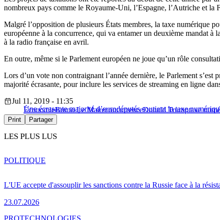
nombreux pays comme le Royaume-Uni, l’Espagne, l’Autriche et la Fr
Malgré l’opposition de plusieurs États membres, la taxe numérique pou
européenne à la concurrence, qui va entamer un deuxième mandat à la
à la radio française en avril.
En outre, même si le Parlement européen ne joue qu’un rôle consultatif 
Lors d’un vote non contraignant l’année dernière, le Parlement s’est 
majorité écrasante, pour inclure les services de streaming en ligne dan
Jul 11, 2019 - 11:35
Une écrasante majorité d’eurodéputés soutient la taxe numériqu
Économie
Bruno Le Maire
concurrence
Donald Trump
taxe numé
Print
Partager
LES PLUS LUS
POLITIQUE
L'UE accepte d'assouplir les sanctions contre la Russie face à la résis
23.07.2026
PRO
TECHNOLOGIES