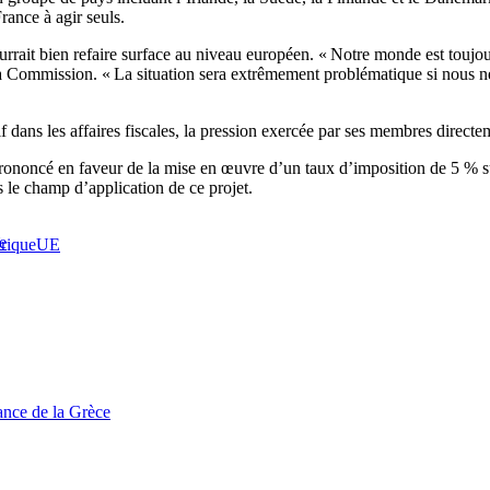
ance à agir seuls.
rrait bien refaire surface au niveau européen. « Notre monde est toujo
 Commission. « La situation sera extrêmement problématique si nous ne 
dans les affaires fiscales, la pression exercée par ses membres directem
prononcé en faveur de la mise en œuvre d’un taux d’imposition de 5 % su
s le champ d’application de ce projet.
e
rique
UE
tance de la Grèce