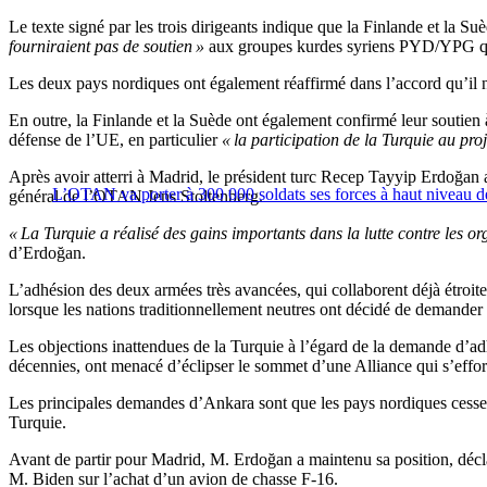
Le texte signé par les trois dirigeants indique que la Finlande et la Su
fourniraient pas de soutien »
aux groupes kurdes syriens PYD/YPG qui on
Les deux pays nordiques ont également réaffirmé dans l’accord qu’il n
En outre, la Finlande et la Suède ont également confirmé leur soutien 
défense de l’UE, en particulier
« la participation de la Turquie au pro
Après avoir atterri à Madrid, le président turc Recep Tayyip Erdoğan a
L’OTAN va porter à 300 000 soldats ses forces à haut niveau d
général de l’OTAN Jens Stoltenberg.
« La Turquie a réalisé des gains importants dans la lutte contre les org
d’Erdoğan.
L’adhésion des deux armées très avancées, qui collaborent déjà étroite
lorsque les nations traditionnellement neutres ont décidé de demander 
Les objections inattendues de la Turquie à l’égard de la demande d’adh
décennies, ont menacé d’éclipser le sommet d’une Alliance qui s’effor
Les principales demandes d’Ankara sont que les pays nordiques cessent de
Turquie.
Avant de partir pour Madrid, M. Erdoğan a maintenu sa position, déclar
M. Biden sur l’achat d’un avion de chasse F-16.