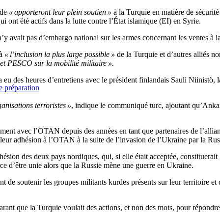
ède
« apporteront leur plein soutien »
à la Turquie en matière de sécurité
t été actifs dans la lutte contre l’État islamique (EI) en Syrie.
’y avait pas d’embargo national sur les armes concernant les ventes à l
à
« l’inclusion la plus large possible »
de la Turquie et d’autres alliés n
jet PESCO sur la mobilité militaire ».
 eu des heures d’entretiens avec le président finlandais Sauli Niinistö,
e préparation
anisations terroristes »
, indique le communiqué turc, ajoutant qu’Ank
ment avec l’OTAN depuis des années en tant que partenaires de l’allianc
leur adhésion à l’OTAN à la suite de l’invasion de l’Ukraine par la Rus
ésion des deux pays nordiques, qui, si elle était acceptée, constituera
ce d’être unie alors que la Russie mène une guerre en Ukraine.
 soutenir les groupes militants kurdes présents sur leur territoire et qu
ant que la Turquie voulait des actions, et non des mots, pour répondre 