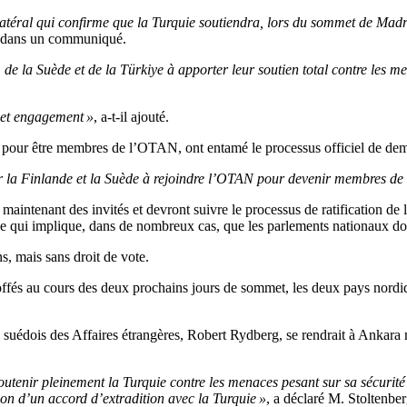
téral qui confirme que la Turquie soutiendra, lors du sommet de Madrid
stö dans un communiqué.
 la Suède et de la Türkiye à apporter leur soutien total contre les me
cet engagement »
, a-t-il ajouté.
 pour être membres de l’OTAN, ont entamé le processus officiel de dem
ter la Finlande et la Suède à rejoindre l’OTAN pour devenir membres de
aintenant des invités et devront suivre le processus de ratification 
, ce qui implique, dans de nombreux cas, que les parlements nationaux do
ns, mais sans droit de vote.
fés au cours des deux prochains jours de sommet, les deux pays nordi
re suédois des Affaires étrangères, Robert Rydberg, se rendrait à Ankara
utenir pleinement la Turquie contre les menaces pesant sur sa sécurité 
sion d’un accord d’extradition avec la Turquie »
, a déclaré M. Stoltenber