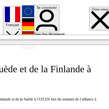
Se connecter
Close menu
English
Français
Deutsch
Vous êtes déconnecté.
Se connecter
Español
Lumières éteintes
uède et de la Finlande à
Finlande et de la Suède à l’OTAN lors du sommet de l’alliance à