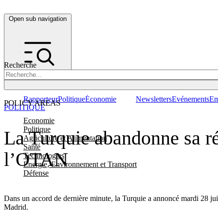
Open sub navigation
Recherche
Rapporteur
Politique
Économie
Newsletters
Evénements
Em
POLICY AREAS
POLITIQUE
Economie
Politique
La Turquie abandonne sa rét
Agriculture et Alimentation
Santé
l’OTAN
Technologies
Energie, Environnement et Transport
Défense
Dans un accord de dernière minute, la Turquie a annoncé mardi 28 juin
Madrid.