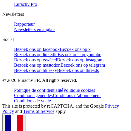
Euractiv Pro
Newsletters
Rapporteur
Newsletters en anglais
Social
Bezoek ons op facebook
Bezoek ons op x
Bezoek ons op linkedin
Bezoek ons op youtube
Bezoek ons op rss-feed
Bezoek ons op instagram
Bezoek ons op mastodon
Bezoek ons op telegram
Bezoek ons op bluesky
Bezoek ons op threads
©
2026
Euractiv FR. All rights reserved.
Politique de confidentialité
Politique cookies
Conditions générales
Conditions d’abonnement
Conditions de vente
This site is protected by reCAPTCHA, and the Google
Privacy
Policy
and
Terms of Service
apply.