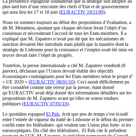
La présidence espagnole souhaiterait que la stratégie soit adoptée au
plus tard lors d’une rencontre des chefs d’Etat et de gouvernement
qui aura lieu les 17 et 18 juin (
EURACTIV 19/11/09
).
Nous en sommes toujours au début des propositions d’évaluation, a
dit M. Moratinos, ajoutant que chaque décision ferait l’objet d’un
consensus et nécessiterait l’accord de tous les Etats-membres. Il a
expliqué que M. Zapatero n’avait pas dit que les mécanismes de
sanction devaient être introduits mais plutôt que la manière dont la
stratégie de Lisbonne pour la croissance et l’emploi avait été mise en
œuvre devait faire l’objet de progrès.
Toutefois, la presse internationale a cité M. Zapatero vendredi (8
janvier), déclarant que l’Union devrait établir des objectifs
économiques contraignants pour les Etats membres selon le projet d’
« UE 2020 » (
EURACTIV 08/01/10
). Ceci aurait difficilement pu
être considéré comme une erreur par la presse, étant donné
qu’EURACTIV avait déjà donné des informations détaillées sur les
propositions de M. Zapatero avant qu’elles ne soient rendues
publiques (
EURACTIV 07/01/10
).
Le quotidien espagnol
El País
écrit que peu de temps s’est écoulé
entre l’entrée de vigueur du traité de Lisbonne et le début du premier
conflit entre les fédéralistes -qui veulent une Union plus forte- et les
eurosceptiques. Du côté des fédéralistes, El País cite le président
tournant de l’UE M. Zapatero, le président permanent du Conseil