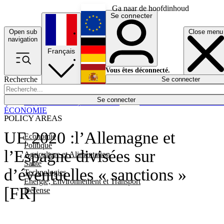
Ga naar de hoofdinhoud
Se connecter
Open sub
Close menu
English
navigation
Français
Deutsch
Vous êtes déconnecté.
Recherche
Se connecter
Español
Lumières éteintes
Se connecter
Rapporteur
Politique
Économie
Newsletters
Evénements
Em
ÉCONOMIE
POLICY AREAS
UE 2020 :l’Allemagne et
Economie
Politique
l’Espagne divisées sur
Agriculture et Alimentation
Santé
d’éventuelles « sanctions »
Technologies
Energie, Environnement et Transport
[FR]
Défense