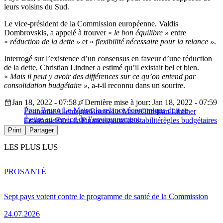
leurs voisins du Sud.
Le vice-président de la Commission européenne, Valdis
Dombrovskis, a appelé à trouver «
le bon équilibre »
entre
«
réduction de la dette »
et «
flexibilité nécessaire pour la relance »
.
Interrogé sur l’existence d’un consensus en faveur d’une réduction
de la dette, Christian Lindner a estimé qu’il existait bel et bien.
«
Mais il peut y avoir des différences sur ce qu’on entend par
consolidation budgétaire »
, a-t-il reconnu dans un sourire.
Jan 18, 2022 - 07:58
Dernière mise à jour: Jan 18, 2022 - 07:59
Pour Bruno Le Maire, la relance économique doit se
Économie
Allemagne
Bruno Le Maire
Christian Lindner
mettre au service de l’environnement
Économie
Euro & Finances
pacte de stabilité
règles budgétaires
Print
Partager
LES PLUS LUS
PRO
SANTÉ
Sept pays votent contre le programme de santé de la Commission
24.07.2026