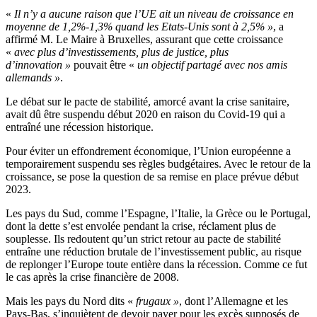
«
Il n’y a aucune raison que l’UE ait un niveau de croissance en
moyenne de 1,2%-1,3% quand les Etats-Unis sont à 2,5% »
, a
affirmé M. Le Maire à Bruxelles, assurant que cette croissance
«
avec plus d’investissements, plus de justice, plus
d’innovation »
pouvait être «
un objectif partagé avec nos amis
allemands »
.
Le débat sur le pacte de stabilité, amorcé avant la crise sanitaire,
avait dû être suspendu début 2020 en raison du Covid-19 qui a
entraîné une récession historique.
Pour éviter un effondrement économique, l’Union européenne a
temporairement suspendu ses règles budgétaires. Avec le retour de la
croissance, se pose la question de sa remise en place prévue début
2023.
Les pays du Sud, comme l’Espagne, l’Italie, la Grèce ou le Portugal,
dont la dette s’est envolée pendant la crise, réclament plus de
souplesse. Ils redoutent qu’un strict retour au pacte de stabilité
entraîne une réduction brutale de l’investissement public, au risque
de replonger l’Europe toute entière dans la récession. Comme ce fut
le cas après la crise financière de 2008.
Mais les pays du Nord dits «
frugaux »
, dont l’Allemagne et les
Pays-Bas, s’inquiètent de devoir payer pour les excès supposés de