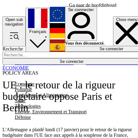
Ga naar de hoofdinhoud
Se connecter
Open sub
Close menu
English
navigation
Français
Deutsch
Vous êtes déconnecté.
Recherche
Se connecter
Español
Lumières éteintes
Se connecter
Rapporteur
Politique
Économie
Newsletters
Evénements
Em
ÉCONOMIE
POLICY AREAS
UE : le retour de la rigueur
Economie
Politique
budgétaire oppose Paris et
Agriculture et Alimentation
Santé
Berlin
Technologies
Energie, Environnement et Transport
Défense
L'Allemagne a plaidé lundi (17 janvier) pour le retour de la rigueur
budgétaire dans l'UE face aux appels à la souplesse de la France,