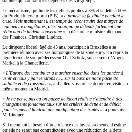
stabilité qui contraint les dépenses des Vingt-Sept.
Le mécanisme, qui limite les déficits publics à 3% et la dette à 60%
du Produit intérieur brut (PIB), «
a prouvé sa flexibilité pendant la
crise. Mais maintenant il est temps de reconstruire des marges de
manoeuvre budgétaires, c’est pourquoi je défends fortement une
réduction de la dette souveraine »
, a déclaré le ministre allemand
des Finances, Christian Lindner.
Le dirigeant libéral, âgé de 43 ans, participait à Bruxelles à sa
première réunion avec ses homologues de la zone euro. Il a repris la
ligne ferme de son prédécesseur Olaf Scholz, successeur d’Angela
Merkel à la Chancellerie.
«
L’Europe doit continuer à marcher ensemble dans les années à
venir et nous y parviendrons (…) sur la base de notre pacte de
stabilité et de croissance »
, a d’ailleurs assuré ce dernier en visite au
même moment à Madrid.
«
Je ne pense pas qu’on puisse de façon réaliste s’attendre à des
changements fondamentaux sur les critères de dette et de déficit,
pour lesquels il faudrait une modification des traités »
, a poursuivi
M. Lindner.
S’il reconnaît le besoin d’une relance des investissements, il estime
qu’elle ne serait pas contradictoire avec une réduction de la dette