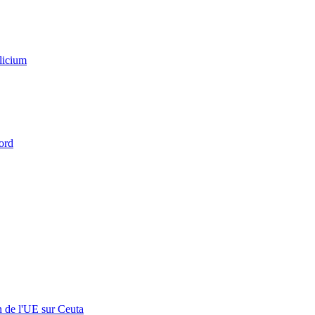
licium
ord
n de l'UE sur Ceuta