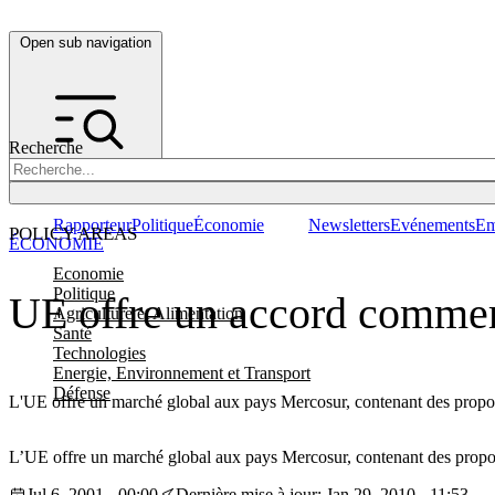
Open sub navigation
Recherche
Rapporteur
Politique
Économie
Newsletters
Evénements
Em
POLICY AREAS
ÉCONOMIE
Economie
Politique
UE offre un accord commer
Agriculture et Alimentation
Santé
Technologies
Energie, Environnement et Transport
Défense
L'UE offre un marché global aux pays Mercosur, contenant des proposi
L’UE offre un marché global aux pays Mercosur, contenant des proposi
Jul 6, 2001 - 00:00
Dernière mise à jour: Jan 29, 2010 - 11:53