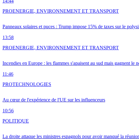
14:44
PRO
ENERGIE, ENVIRONNEMENT ET TRANSPORT
Panneaux solaires et puces : Trump impose 15% de taxes sur le polysi
13:58
PRO
ENERGIE, ENVIRONNEMENT ET TRANSPORT
Incendies en Europe : les flammes s'apaisent au sud mais gagnent le n
11:46
PRO
TECHNOLOGIES
Au cœur de l'expérience de l'UE sur les influenceurs
10:56
POLITIQUE
La droite attaque les ministres espagnols pour avoir manqué la réunio