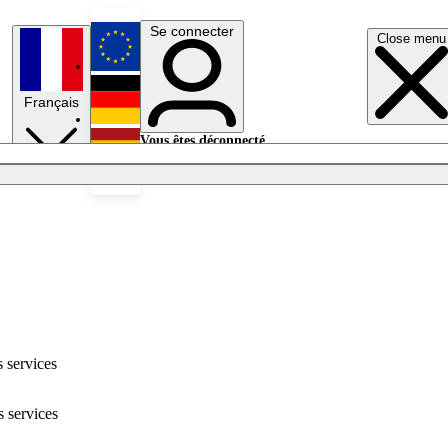
Se connecter
Close menu
English
Français
Deutsch
Vous êtes déconnecté.
Se connecter
Español
Lumières éteintes
 services
s services