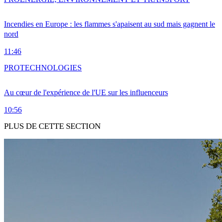
Incendies en Europe : les flammes s'apaisent au sud mais gagnent le
nord
11:46
PRO
TECHNOLOGIES
Au cœur de l'expérience de l'UE sur les influenceurs
10:56
PLUS DE CETTE SECTION