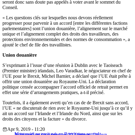
seront donc sans doute pas appelés à voter avant le sommet du
Conseil.
« Les questions clés sur lesquelles nous devons réellement
progresser pour parvenir à un accord [entre les différentes factions
parlementaires] sont l’union douanière, l’alignement sur le marché
unique et l’alignement complet des droits des travailleurs, des
protections environnementales et des normes de consommation », a
ajouté le chef de file des travaillistes.
Union douanière
S’exprimant à l’issue d’une réunion à Dublin avec le Taoiseach
(Premier ministre) irlandais, Leo Varadkar, le négociateur en chef de
l’UE pour le Brexit, Michel Barnier, a déclaré que l’UE était prête à
offrir une union douanière au Royaume-Uni. La déclaration
politique censée accompagner l’accord officiel de retrait permet en
effet une série d’arrangements pratiques, a-t-il précisé.
Toutefois, il a également averti qu’en cas de de Brexit sans accord,
l’UE « ne discuterait de rien avec le Royaume-Uni jusqu’à ce qu’il y
ait un accord sur l’Irlande et l’Irlande du Nord, ainsi que sur les
droits des citoyens et la facture » du divorce.
Apr 9, 2019 - 11:20
Moscovici ne croit pas au Brexit sans accord
Politique
Brexit
européennes 2019
Jeremy Corbyn