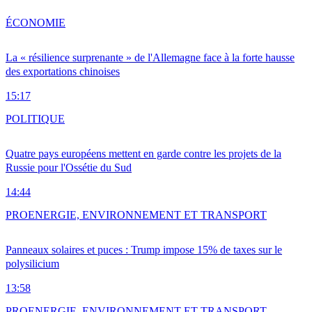
ÉCONOMIE
La « résilience surprenante » de l'Allemagne face à la forte hausse
des exportations chinoises
15:17
POLITIQUE
Quatre pays européens mettent en garde contre les projets de la
Russie pour l'Ossétie du Sud
14:44
PRO
ENERGIE, ENVIRONNEMENT ET TRANSPORT
Panneaux solaires et puces : Trump impose 15% de taxes sur le
polysilicium
13:58
PRO
ENERGIE, ENVIRONNEMENT ET TRANSPORT