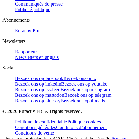
Communiqués de presse
Publicité politique
Abonnements
Euractiv Pro
Newsletters
Rapporteur
Newsletters en anglais
Social
Bezoek ons op facebook
Bezoek ons op x
Bezoek ons op linkedin
Bezoek ons op youtube
Bezoek ons op rss-feed
Bezoek ons op instagram
Bezoek ons op mastodon
Bezoek ons op telegram
Bezoek ons op bluesky
Bezoek ons op threads
©
2026
Euractiv FR. All rights reserved.
Politique de confidentialité
Politique cookies
Conditions générales
Conditions d’abonnement
Conditions de vente
This site is protected by reCAPTCHA, and the Google
Privacy