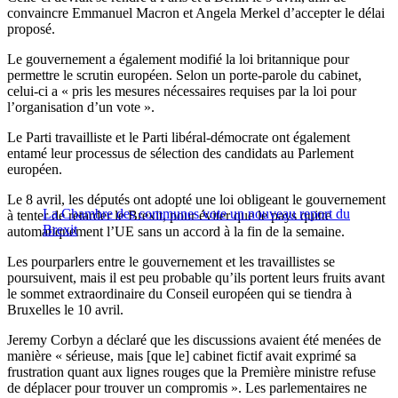
convaincre Emmanuel Macron et Angela Merkel d’accepter le délai
proposé.
Le gouvernement a également modifié la loi britannique pour
permettre le scrutin européen. Selon un porte-parole du cabinet,
celui-ci a « pris les mesures nécessaires requises par la loi pour
l’organisation d’un vote ».
Le Parti travailliste et le Parti libéral-démocrate ont également
entamé leur processus de sélection des candidats au Parlement
européen.
Le 8 avril, les députés ont adopté une loi obligeant le gouvernement
La Chambre des communes vote un nouveau report du
à tenter de retarder le Brexit, pour éviter que le pays quitte
Brexit
automatiquement l’UE sans un accord à la fin de la semaine.
Les pourparlers entre le gouvernement et les travaillistes se
poursuivent, mais il est peu probable qu’ils portent leurs fruits avant
le sommet extraordinaire du Conseil européen qui se tiendra à
Bruxelles le 10 avril.
Jeremy Corbyn a déclaré que les discussions avaient été menées de
manière « sérieuse, mais [que le] cabinet fictif avait exprimé sa
frustration quant aux lignes rouges que la Première ministre refuse
de déplacer pour trouver un compromis ». Les parlementaires ne