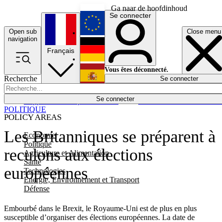
Ga naar de hoofdinhoud
Se connecter
Open sub
Close menu
English
navigation
Français
Deutsch
Vous êtes déconnecté.
Recherche
Se connecter
Español
Lumières éteintes
Se connecter
Rapporteur
Politique
Économie
Newsletters
Evénements
Em
POLITIQUE
POLICY AREAS
Les Britanniques se préparent à
Economie
Politique
reculons aux élections
Agriculture et Alimentation
Santé
européennes
Technologies
Energie, Environnement et Transport
Défense
Embourbé dans le Brexit, le Royaume-Uni est de plus en plus
susceptible d’organiser des élections européennes. La date de