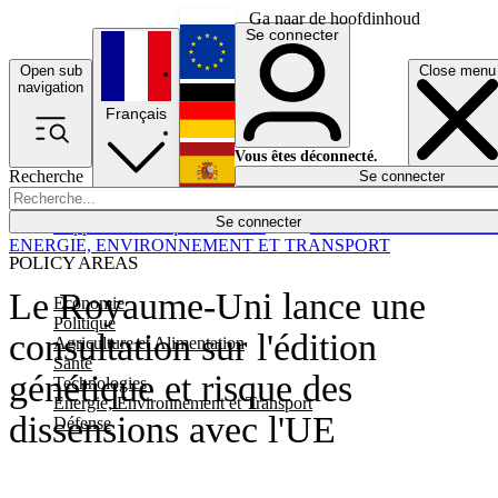
Ga naar de hoofdinhoud
Se connecter
Open sub
Close menu
English
navigation
Français
Deutsch
Vous êtes déconnecté.
Recherche
Se connecter
Español
Lumières éteintes
Se connecter
Rapporteur
Politique
Économie
Newsletters
Evénements
Em
ENERGIE, ENVIRONNEMENT ET TRANSPORT
POLICY AREAS
Le Royaume-Uni lance une
Economie
Politique
consultation sur l'édition
Agriculture et Alimentation
Santé
génétique et risque des
Technologies
Energie, Environnement et Transport
dissensions avec l'UE
Défense