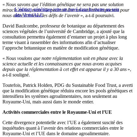
«
Nous savons que l’édition génétique ne sera pas une solution
L’édition génétique jette un pavé dans la marre au sein
miracle en soi, mais elle pourrait être un outil très important pour
des Verts/ALE
nous aider à relever les défis de l’avenir
», a-t-il poursuivi.
David Baulcombe, professeur de botanique au département des
sciences végétales de l’université de Cambridge, a ajouté que la
consultation permettra également d’entamer un projet à plus long
terme visant à rassembler des informations afin d’actualiser
l’approche britannique en matière de modification génétique.
«
Nous voulons que notre réglementation soit en phase avec la
science actuelle et les connaissances que nous avons acquises
depuis que la réglementation à cet effet est apparue il y a 30 ans
»,
a-t-il souligné.
Toutefois, Patrick Holden, PDG du Sustainable Food Trust, a averti
que la modification génétique réduira encore les pools génétiques et
intensifiera les systèmes agroalimentaires, non seulement au
Royaume-Uni, mais aussi dans le monde entier.
Activités commerciales entre le Royaume-Uni et l’UE
Cette divergence potentielle avec l’UE a également suscité des
inquiétudes quant à l’avenir des relations commerciales entre le
Royaume-Uni et l’UE dans le domaine agroalimentaire.