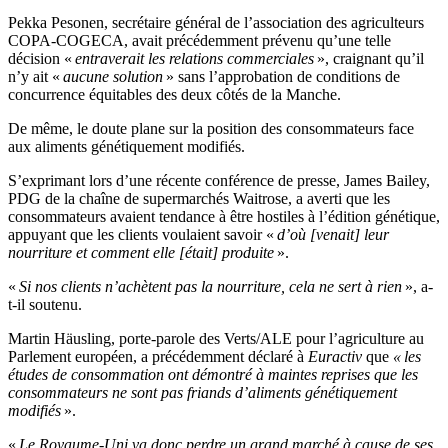
Pekka Pesonen, secrétaire général de l’association des agriculteurs
COPA-COGECA, avait précédemment prévenu qu’une telle
décision «
entraverait les relations commerciales
», craignant qu’il
n’y ait «
aucune solution
» sans l’approbation de conditions de
concurrence équitables des deux côtés de la Manche.
De même, le doute plane sur la position des consommateurs face
aux aliments génétiquement modifiés.
S’exprimant lors d’une récente conférence de presse, James Bailey,
PDG de la chaîne de supermarchés Waitrose, a averti que les
consommateurs avaient tendance à être hostiles à l’édition génétique,
appuyant que les clients voulaient savoir «
d’où [venait] leur
nourriture et comment elle [était] produite
».
«
Si nos clients n’achètent pas la nourriture, cela ne sert à rien
», a-
t-il soutenu.
Martin Häusling, porte-parole des Verts/ALE pour l’agriculture au
Parlement européen, a précédemment déclaré à
Euractiv
que
« les
études de consommation ont démontré à maintes reprises que les
consommateurs ne sont pas friands d’aliments génétiquement
modifiés
».
«
Le Royaume-Uni va donc perdre un grand marché à cause de ses