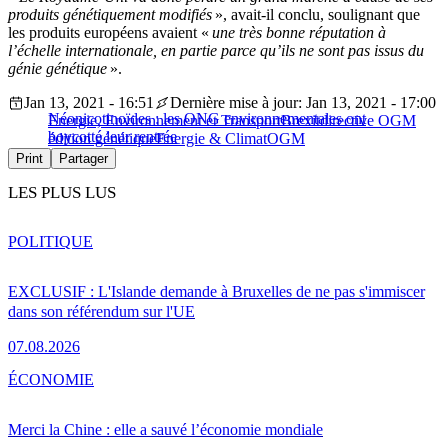
produits génétiquement modifiés
», avait-il conclu, soulignant que
les produits européens avaient «
une très bonne réputation à
l’échelle internationale, en partie parce qu’ils ne sont pas issus du
génie génétique
».
Jan 13, 2021 - 16:51
Dernière mise à jour: Jan 13, 2021 - 17:00
Néonicotinoïdes : les ONG environnementales ont
Energie, Environnement et Transport
Brexit
directive OGM
boycotté leur rentrée
édition génétique
Energie & Climat
OGM
Print
Partager
LES PLUS LUS
POLITIQUE
EXCLUSIF : L'Islande demande à Bruxelles de ne pas s'immiscer
dans son référendum sur l'UE
07.08.2026
ÉCONOMIE
Merci la Chine : elle a sauvé l’économie mondiale