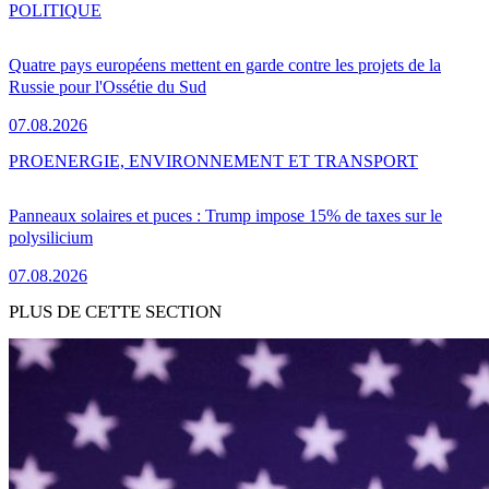
POLITIQUE
Quatre pays européens mettent en garde contre les projets de la
Russie pour l'Ossétie du Sud
07.08.2026
PRO
ENERGIE, ENVIRONNEMENT ET TRANSPORT
Panneaux solaires et puces : Trump impose 15% de taxes sur le
polysilicium
07.08.2026
PLUS DE CETTE SECTION