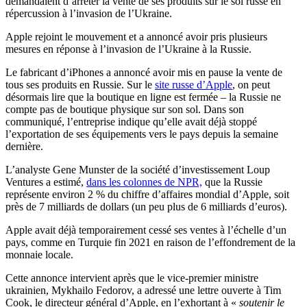
demandaient d’arrêter la vente de ses produits sur le sol russe en
répercussion à l’invasion de l’Ukraine.
Apple rejoint le mouvement et a annoncé avoir pris plusieurs
mesures en réponse à l’invasion de l’Ukraine à la Russie.
Le fabricant d’iPhones a annoncé avoir mis en pause la vente de
tous ses produits en Russie. Sur le
site russe d’Apple
, on peut
désormais lire que la boutique en ligne est fermée – la Russie ne
compte pas de boutique physique sur son sol. Dans son
communiqué, l’entreprise indique qu’elle avait déjà stoppé
l’exportation de ses équipements vers le pays depuis la semaine
dernière.
L’analyste Gene Munster de la société d’investissement Loup
Ventures a estimé,
dans les colonnes de NPR,
que la Russie
représente environ 2 % du chiffre d’affaires mondial d’Apple, soit
près de 7 milliards de dollars (un peu plus de 6 milliards d’euros).
Apple avait déjà temporairement cessé ses ventes à l’échelle d’un
pays, comme en Turquie fin 2021 en raison de l’effondrement de la
monnaie locale.
Cette annonce intervient après que le vice-premier ministre
ukrainien, Mykhailo Fedorov, a adressé une lettre ouverte à Tim
Cook, le directeur général d’Apple, en l’exhortant à «
soutenir le