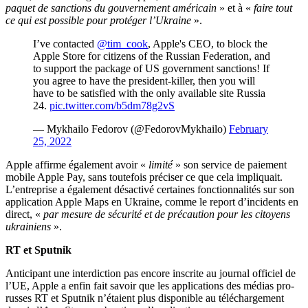
paquet de sanctions du gouvernement américain
» et à «
faire tout
ce qui est possible pour protéger l’Ukraine
».
I’ve contacted
@tim_cook
, Apple's CEO, to block the
Apple Store for citizens of the Russian Federation, and
to support the package of US government sanctions! If
you agree to have the president-killer, then you will
have to be satisfied with the only available site Russia
24.
pic.twitter.com/b5dm78g2vS
— Mykhailo Fedorov (@FedorovMykhailo)
February
25, 2022
Apple affirme également avoir «
limité
» son service de paiement
mobile Apple Pay, sans toutefois préciser ce que cela impliquait.
L’entreprise a également désactivé certaines fonctionnalités sur son
application Apple Maps en Ukraine, comme le report d’incidents en
direct, «
par mesure de sécurité et de précaution pour les citoyens
ukrainiens
».
RT et Sputnik
Anticipant une interdiction pas encore inscrite au journal officiel de
l’UE, Apple a enfin fait savoir que les applications des médias pro-
russes RT et Sputnik n’étaient plus disponible au téléchargement