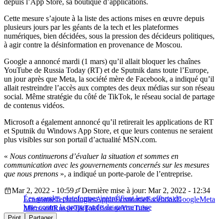
depuis l’App Store, sa boutique d’applications.
Cette mesure s’ajoute à la liste des actions mises en œuvre depuis
plusieurs jours par les géants de la tech et les plateformes
numériques, bien décidées, sous la pression des décideurs politiques,
à agir contre la désinformation en provenance de Moscou.
Google a annoncé mardi (1 mars) qu’il allait bloquer les chaînes
YouTube de Russia Today (RT) et de Sputnik dans toute l’Europe,
un jour après que Meta, la société mère de Facebook, a indiqué qu’il
allait restreindre l’accès aux comptes des deux médias sur son réseau
social. Même stratégie du côté de TikTok, le réseau social de partage
de contenus vidéos.
Microsoft a également annoncé qu’il retirerait les applications de RT
et Sputnik du Windows App Store, et que leurs contenus ne seraient
plus visibles sur son portail d’actualité MSN.com.
«
Nous continuerons d’évaluer la situation et sommes en
communication avec les gouvernements concernés sur les mesures
que nous prenons
», a indiqué un porte-parole de l’entreprise.
Mar 2, 2022 - 10:59
Dernière mise à jour: Mar 2, 2022 - 12:34
Les grandes plateformes intensifient leurs efforts de
Économie
Technologies
Apple
Économie
Facebook
Google
Meta
lutte contre la propagande de guerre russe
Microsoft
Russie
TikTok
Ukraine
YouTube
Print
Partager