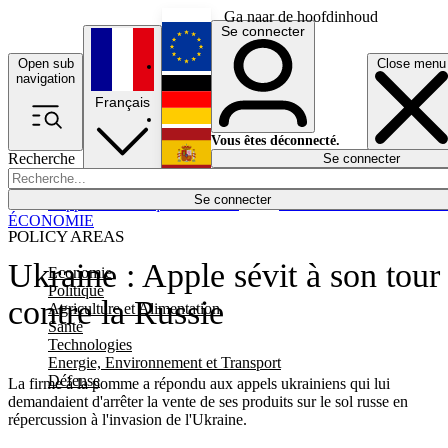
Ga naar de hoofdinhoud
Se connecter
Open sub
Close menu
English
navigation
Français
Deutsch
Vous êtes déconnecté.
Recherche
Se connecter
Español
Lumières éteintes
Se connecter
Rapporteur
Politique
Économie
Newsletters
Evénements
Em
ÉCONOMIE
POLICY AREAS
Ukraine : Apple sévit à son tour
Economie
Politique
contre la Russie
Agriculture et Alimentation
Santé
Technologies
Energie, Environnement et Transport
Défense
La firme à la pomme a répondu aux appels ukrainiens qui lui
demandaient d'arrêter la vente de ses produits sur le sol russe en
répercussion à l'invasion de l'Ukraine.