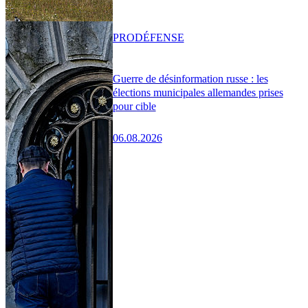
PRO
DÉFENSE
Guerre de désinformation russe : les
élections municipales allemandes prises
pour cible
06.08.2026