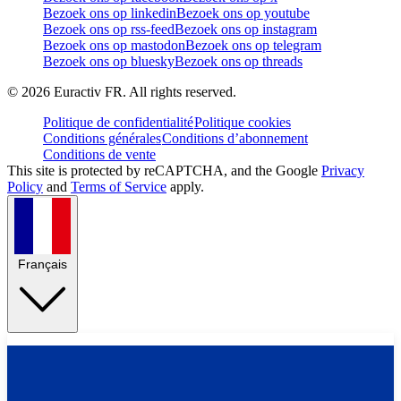
Bezoek ons op linkedin
Bezoek ons op youtube
Bezoek ons op rss-feed
Bezoek ons op instagram
Bezoek ons op mastodon
Bezoek ons op telegram
Bezoek ons op bluesky
Bezoek ons op threads
©
2026
Euractiv FR. All rights reserved.
Politique de confidentialité
Politique cookies
Conditions générales
Conditions d’abonnement
Conditions de vente
This site is protected by reCAPTCHA, and the Google
Privacy
Policy
and
Terms of Service
apply.
Français